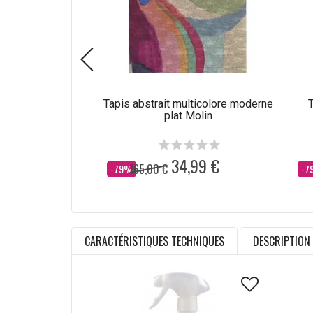
Tapis abstrait multicolore moderne
T
plat Molin
34,99 €
165,00 €
Dès
Dè
-79%
-7
CARACTÉRISTIQUES TECHNIQUES
DESCRIPTION