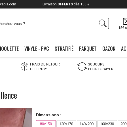
otapis.com
Payez jusqu'à
12x
15€ o
MOQUETTE
VINYLE - PVC
STRATIFIÉ
PARQUET
GAZON
AC
FRAIS DE RETOUR
30 JOURS
OFFERTS*
POUR ESSAYER
llence
Dimensions :
80x150
120x170
140x200
160x230
200