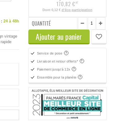
170,82 €
HT
Dont
0,12 €
d'éco-participation
 :
24 à 48h
QUANTITÉ
Ajouter au panier
gn vintage
 rapide
Service de pose
Livraison et retour offerts*
Paiement jusqu'à 12x
Ensemble pour la planète