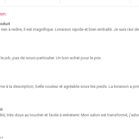
ion.
roduit
ien à redire, il est magnifique. Livraison rapide et bien emballé. Je suis ravi 
t le job, pas de souci particulier. Un bon achat pour le prix.
e à la description, belle couleur et agréable sous les pieds. La livraison a pr
it
ité, très doux au toucher et facile à entretenir. Mon salon est transformé, j'ador
 !