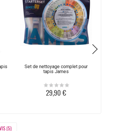
apis
Set de nettoyage complet pour
Produit de net
tapis James
laine C
29,90 €
1
VIS (5)