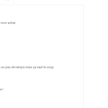
de mon achat.
is un peu de temps mais ça vaut le coup.
e !