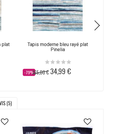
 plat
Tapis moderne bleu rayé plat
Tapis abstrait
Pinelia
34,99 €
165,00 €
165,00 €
Dès
Dès
-79%
-79%
VIS (5)