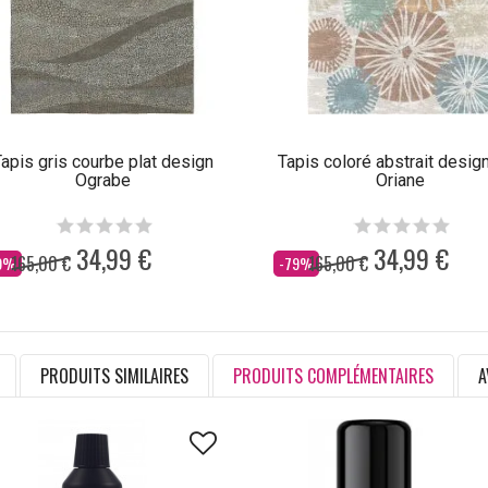
apis gris courbe plat design
Tapis coloré abstrait design
Ograbe
Oriane
34,99 €
34,99 €
165,00 €
165,00 €
s
Dès
9%
-79%
PRODUITS SIMILAIRES
PRODUITS COMPLÉMENTAIRES
A