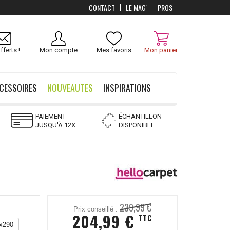
CONTACT
LE MAG'
PROS
Livraison
OFFERTS
dès 100 €
fferts !
Mon compte
Mes favoris
Mon panier
CESSOIRES
NOUVEAUTES
INSPIRATIONS
PAIEMENT
ÉCHANTILLON
JUSQU'À 12X
DISPONIBLE
239,99 €
Prix conseillé :
204,99 €
TTC
x290