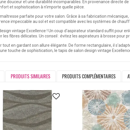
e douceur et une durabilité incomparables. En provenance directe de Tu
ort et sophistication à n'importe quelle pièce.
e maîtresse parfaite pour votre salon. Grâce à sa fabrication mécanique
ence impeccable au sol et est compatible avec les systèmes de chauffa
esign vintage Excellence ! Un coup d'aspirateur standard suffit pour enl
les fibres délicates. Un conseil : évitez les aspirateurs à brosse pour 
er tout en gardant son allure élégante. De forme rectangulaire, il s'adap
e touche de sophistication, le tapis de salon design vintage Excellence e
PRODUITS SIMILAIRES
PRODUITS COMPLÉMENTAIRES
A