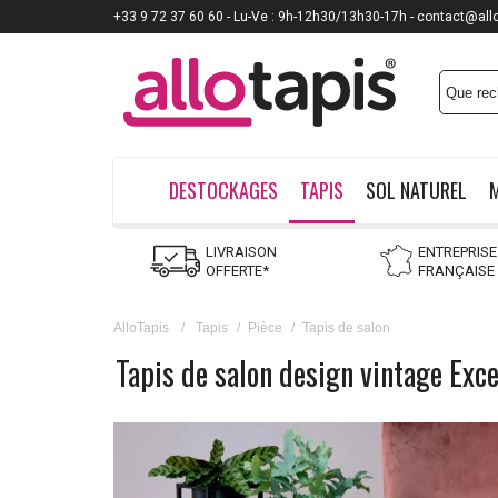
+33 9 72 37 60 60 - Lu-Ve : 9h-12h30/13h30-17h - contact@all
DESTOCKAGES
TAPIS
SOL NATUREL
LIVRAISON
ENTREPRISE
OFFERTE*
FRANÇAISE
AlloTapis
/
Tapis
/
Pièce
/
Tapis de salon
Tapis de salon design vintage Exce