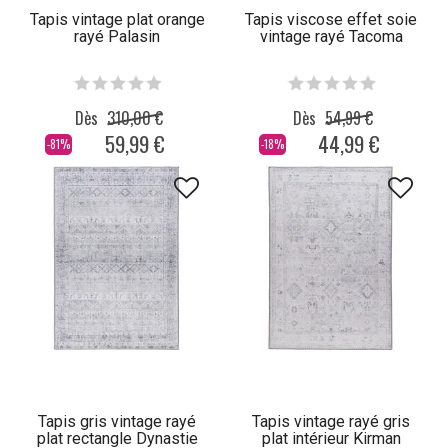
Tapis vintage plat orange
Tapis viscose effet soie
rayé Palasin
vintage rayé Tacoma
Dès
310,00 €
Dès
54,99 €
59,99 €
44,99 €
-81%
-18%
Tapis gris vintage rayé
Tapis vintage rayé gris
plat rectangle Dynastie
plat intérieur Kirman