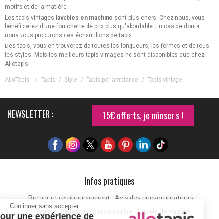
motifs et de la matière.
Les tapis vintages
lavables en machine
sont plus chers. Chez nous, vous
bénéficierez d'une fourchette de prix plus qu'abordable. En cas de doute,
nous vous procurons des échantillons de tapis.
Des tapis, vous en trouverez de toutes les longueurs, les formes et de tous
les styles. Mais les meilleurs tapis vintages ne sont disponibles que chez
Allotapis.
AlloTapis
/
Tapis
/
Style
/
Tapis par ambiance
/
Tapis vintage
NEWSLETTER :
15€ offerts, je m'inscris !
Infos pratiques
Retour et remboursement
Avis des consommateurs
Continuer sans accepter
Tapis et paillasson personnalisé
Labels de qualité
Pour une expérience de