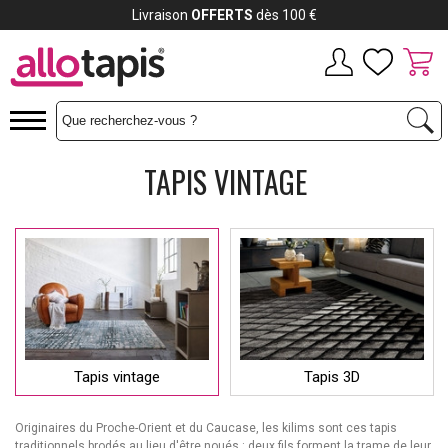
Payez jusqu'à
12x
TAPIS VINTAGE
Tapis vintage
Tapis 3D
Originaires du Proche-Orient et du Caucase, les kilims sont ces tapis
traditionnels brodés au lieu d'être noués : deux fils forment la trame de leur