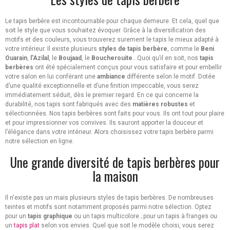
Le tapis berbère est incontournable pour chaque demeure. Et cela, quel que
soit le style que vous souhaitez évoquer. Grâce à la diversification des
motifs et des couleurs, vous trouverez surement le tapis le mieux adapté à
votre intérieur. Il existe plusieurs
styles de tapis berbère
, comme le
Beni
Ouarain
,
l'Azilal
, le
Boujaad
, le
Boucherouite
...Quoi qu’il en soit, nos
tapis
berbères
ont été spécialement conçus pour vous satisfaire et pour embellir
votre salon en lui conférant une
ambiance
différente selon le motif. Dotée
d’une qualité exceptionnelle et d’une finition impeccable, vous serez
immédiatement séduit, dès le premier regard. En ce qui concerne la
durabilité, nos tapis sont fabriqués avec des
matières robustes
et
sélectionnées. Nos tapis berbères sont faits pour vous. Ils ont tout pour plaire
et pour impressionner vos convives. Ils sauront apporter la douceur et
l’élégance dans votre intérieur. Alors choisissez votre tapis berbère parmi
notre sélection en ligne.
Une grande diversité de tapis berbères pour
la maison
Il n'existe pas un mais plusieurs styles de tapis berbères. De nombreuses
teintes et motifs sont notamment proposés parmi notre sélection. Optez
pour un
tapis graphique
ou un tapis multicolore ; pour un tapis à franges ou
un
tapis plat
selon vos envies. Quel que soit le modèle choisi, vous serez