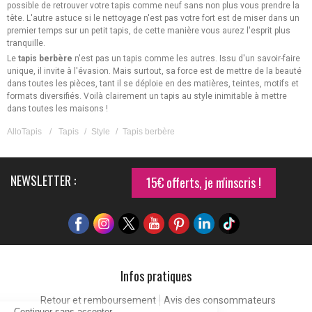
possible de retrouver votre tapis comme neuf sans non plus vous prendre la
tête. L'autre astuce si le nettoyage n'est pas votre fort est de miser dans un
premier temps sur un petit tapis, de cette manière vous aurez l'esprit plus
tranquille.
Le
tapis berbère
n'est pas un tapis comme les autres. Issu d'un savoir-faire
unique, il invite à l'évasion. Mais surtout, sa force est de mettre de la beauté
dans toutes les pièces, tant il se déploie en des matières, teintes, motifs et
formats diversifiés. Voilà clairement un tapis au style inimitable à mettre
dans toutes les maisons !
AlloTapis
/
Tapis
/
Style
/
Tapis berbère
NEWSLETTER :
15€ offerts, je m'inscris !
Infos pratiques
Retour et remboursement
Avis des consommateurs
Continuer sans accepter