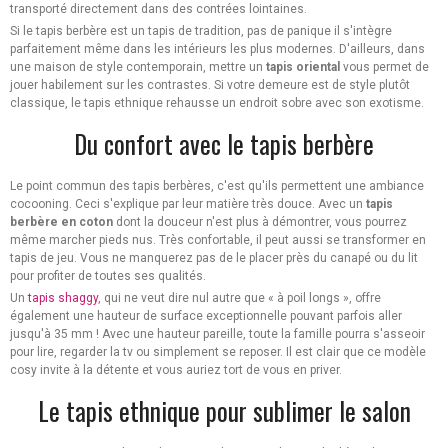
transporté directement dans des contrées lointaines.
Si le tapis berbère est un tapis de tradition, pas de panique il s'intègre
parfaitement même dans les intérieurs les plus modernes. D'ailleurs, dans
une maison de style contemporain, mettre un
tapis oriental
vous permet de
jouer habilement sur les contrastes. Si votre demeure est de style plutôt
classique, le tapis ethnique rehausse un endroit sobre avec son exotisme.
Du confort avec le tapis berbère
Le point commun des tapis berbères, c'est qu'ils permettent une ambiance
cocooning. Ceci s'explique par leur matière très douce. Avec un
tapis
berbère en coton
dont la douceur n'est plus à démontrer, vous pourrez
même marcher pieds nus. Très confortable, il peut aussi se transformer en
tapis de jeu. Vous ne manquerez pas de le placer près du canapé ou du lit
pour profiter de toutes ses qualités.
Un
tapis shaggy
, qui ne veut dire nul autre que « à poil longs », offre
également une hauteur de surface exceptionnelle pouvant parfois aller
jusqu'à 35 mm ! Avec une hauteur pareille, toute la famille pourra s'asseoir
pour lire, regarder la tv ou simplement se reposer. Il est clair que ce modèle
cosy invite à la détente et vous auriez tort de vous en priver.
Le tapis ethnique pour sublimer le salon