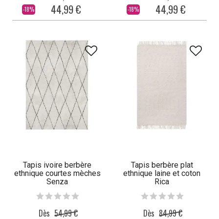
44,99 €
44,99 €
-18%
-18%
Tapis ivoire berbère
Tapis berbère plat
ethnique courtes mèches
ethnique laine et coton
Senza
Rica
Dès
54,99 €
Dès
84,99 €