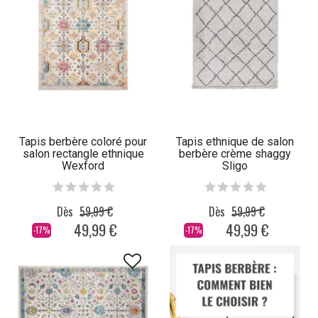
Tapis berbère coloré pour
Tapis ethnique de salon
salon rectangle ethnique
berbère crème shaggy
Wexford
Sligo
Dès
59,99 €
Dès
59,99 €
49,99 €
49,99 €
-17%
-17%