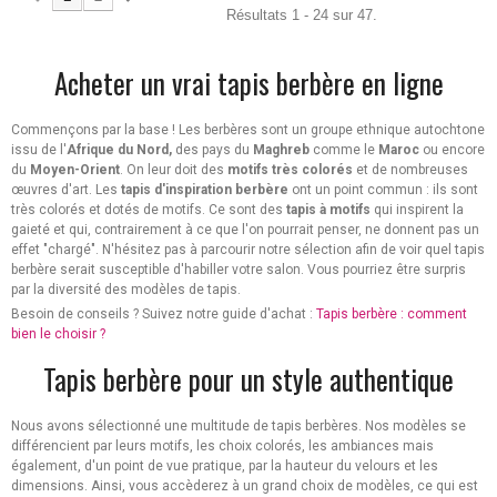
Résultats 1 - 24 sur 47.
Acheter un vrai tapis berbère en ligne
Commençons par la base ! Les berbères sont un groupe ethnique autochtone
issu de l'
Afrique du Nord,
des pays du
Maghreb
comme le
Maroc
ou encore
du
Moyen-Orient
. On leur doit des
motifs très colorés
et de nombreuses
œuvres d'art. Les
tapis d'inspiration berbère
ont un point commun : ils sont
très colorés et dotés de motifs. Ce sont des
tapis à motifs
qui inspirent la
gaieté et qui, contrairement à ce que l'on pourrait penser, ne donnent pas un
effet "chargé". N'hésitez pas à parcourir notre sélection afin de voir quel tapis
berbère serait susceptible d'habiller votre salon. Vous pourriez être surpris
par la diversité des modèles de tapis.
Besoin de conseils ? Suivez notre guide d'achat :
Tapis berbère : comment
bien le choisir ?
Tapis berbère pour un style authentique
Nous avons sélectionné une multitude de tapis berbères. Nos modèles se
différencient par leurs motifs, les choix colorés, les ambiances mais
également, d'un point de vue pratique, par la hauteur du velours et les
dimensions. Ainsi, vous accèderez à un grand choix de modèles, ce qui est