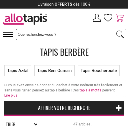
Payez jusqu'à
12x
TAPIS BERBÈRE
Tapis Azilal
Tapis Beni Ouarain
Tapis Boucherouite
Si vous avez envie de donner du cachet à votre intérieur très facilement et
sans vous ruiner, pensez au tapis berbère ! Ces
tapis à motifs
peuvent
surprendre au premier abord. Pourtant, ils sont plus tendances que jamais.
Lire plus
Voici nos
conseils pour trouver le tapis berbère
qui sublimera votre
intérieur.
AFFINER VOTRE RECHERCHE
TRIER
47 articles.