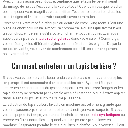
Avec un tapis aussi beau, doux et tendance que le tapis berbère, il serait
dommage de ne pas l'exposer à la vue de tous ! Quoi de mieux que le salon
pour disposer votre magnifique acquisition. Tout le monde contemplera les
jolis designs et finitions de votre carpette avec admiration.
Positionnez votre modèle ethnique au centre de votre living room. C'est une
place de choix pour un belle monture comme celle-ci. Un
tapis fait main
est
un bon choix en ce sens qu'il ajoute un charme tout particulier. Et si vous
superposiez plusieurs
tapis rectangulaires
dans votre salon ? Comme ça,
vous mélangez les différents styles pour un résultat très original. De par la
sélection variée, vous avez de nombreuses possibilités d'aménagement
pour votre salon.
Comment entretenir un tapis berbère ?
Si vous voulez conserver le beau rendu de votre
tapis ethnique
encore plus
longtemps, il est nécessaire d'en prendre bien soin. Ayez en tête que
l'entretien dépendra aussi du type de carpette. Les tapis avec franges et les
tapis shaggy se nettoient par exemple avec délicatesse. Vous devrez aspirer
dans le sens du poil et surtout à faible puissance.
La sélection de tapis berbère lavable en machine est tellement grande que
vous ne passerez pas tellement de temps à nettoyer votre carpette. Si vous
voulez gagner du temps, vous aurez le choix entre des
tapis synthétiques
ou
encore en fibres naturelles. Et quand vous ne pourrez pas le laver en
machine, l'aspirateur prendra le relais ou bien le chiffon. Vous voyez qu'il est