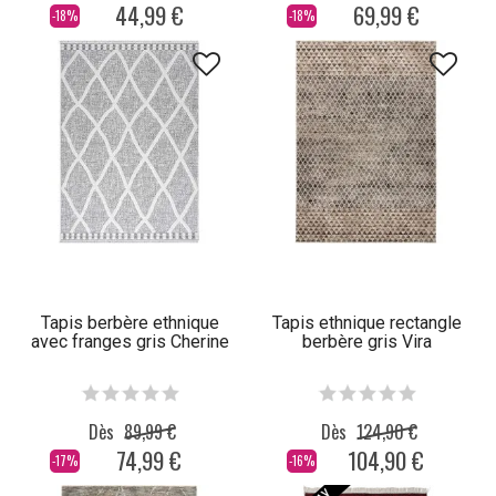
44,99 €
69,99 €
-18%
-18%
Tapis berbère ethnique
Tapis ethnique rectangle
avec franges gris Cherine
berbère gris Vira
Dès
89,99 €
Dès
124,90 €
74,99 €
104,90 €
-17%
-16%