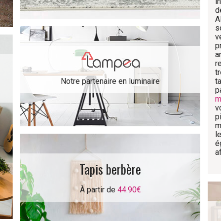
i
d
A
s
v
p
a
r
t
Notre partenaire en luminaire
t
p
m
v
p
m
l
é
a
Tapis berbère
À partir de
44.90€