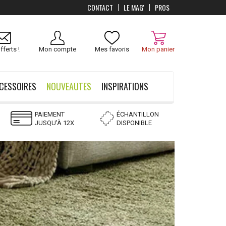
CONTACT
LE MAG'
PROS
Livraison
OFFERTS
dès 100 €
fferts !
Mon compte
Mes favoris
Mon panier
CESSOIRES
NOUVEAUTES
INSPIRATIONS
PAIEMENT
ÉCHANTILLON
JUSQU'À 12X
DISPONIBLE