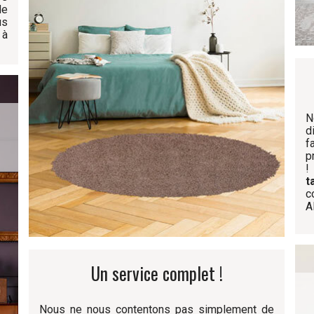
de
us
 à
N
d
f
p
!
t
c
A
Un service complet !
Nous ne nous contentons pas simplement de