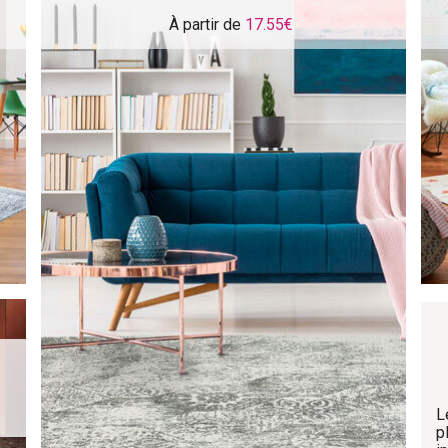
À partir de
17.55€
L
p