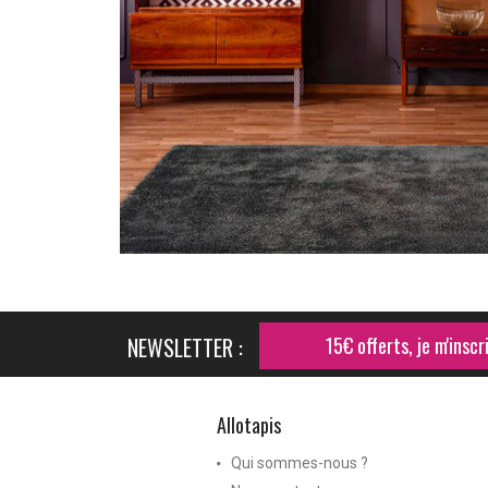
NEWSLETTER :
15€ offerts, je m'inscri
Allotapis
Qui sommes-nous ?