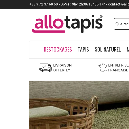
+33 9 72 37 60 60 - Lu-Ve : 9h-12h30/13h30-17h - contact@all
DESTOCKAGES
TAPIS
SOL NATUREL
LIVRAISON
ENTREPRISE
OFFERTE*
FRANÇAISE