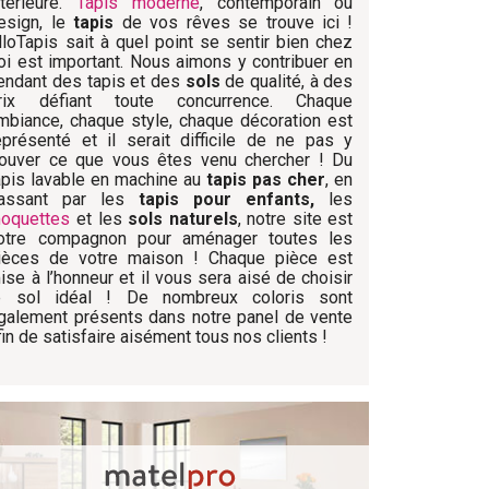
ntérieure.
Tapis moderne
, contemporain ou
esign, le
tapis
de vos rêves se trouve ici !
lloTapis sait à quel point se sentir bien chez
oi est important. Nous aimons y contribuer en
endant des tapis et des
sols
de qualité, à des
rix défiant toute concurrence. Chaque
mbiance, chaque style, chaque décoration est
eprésenté et il serait difficile de ne pas y
rouver ce que vous êtes venu chercher ! Du
apis lavable en machine au
tapis pas cher
, en
assant par les
tapis pour enfants,
les
oquettes
et les
sols naturels
, notre site est
otre compagnon pour aménager toutes les
ièces de votre maison ! Chaque pièce est
ise à l’honneur et il vous sera aisé de choisir
e sol idéal ! De nombreux coloris sont
galement présents dans notre panel de vente
fin de satisfaire aisément tous nos clients !