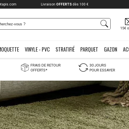
otapis.com
Payez jusqu'à
12x
15€ o
MOQUETTE
VINYLE - PVC
STRATIFIÉ
PARQUET
GAZON
AC
FRAIS DE RETOUR
30 JOURS
OFFERTS*
POUR ESSAYER