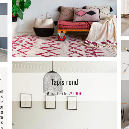
!
Tapis rond
en
À partir de
29.90€
as
le
si
us
te
us
os