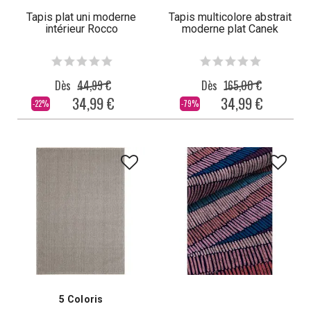
Tapis plat uni moderne
Tapis multicolore abstrait
intérieur Rocco
moderne plat Canek
Dès
44,99 €
Dès
165,00 €
34,99 €
34,99 €
-22%
-79%
5 Coloris