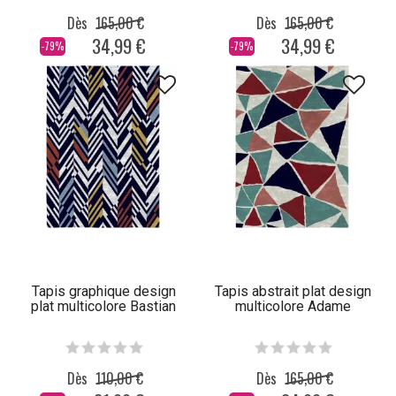
Dès
165,00 €
Dès
165,00 €
34,99 €
34,99 €
-79%
-79%
Tapis graphique design
Tapis abstrait plat design
plat multicolore Bastian
multicolore Adame
Dès
110,00 €
Dès
165,00 €