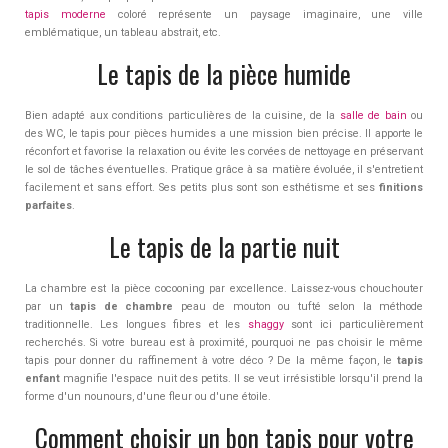
tapis moderne
coloré représente un paysage imaginaire, une ville
emblématique, un tableau abstrait, etc.
Le tapis de la pièce humide
Bien adapté aux conditions particulières de la cuisine, de la
salle de bain
ou
des WC, le tapis pour pièces humides a une mission bien précise. Il apporte le
réconfort et favorise la relaxation ou évite les corvées de nettoyage en préservant
le sol de tâches éventuelles. Pratique grâce à sa matière évoluée, il s'entretient
facilement et sans effort. Ses petits plus sont son esthétisme et ses
finitions
parfaites
.
Le tapis de la partie nuit
La chambre est la pièce cocooning par excellence. Laissez-vous chouchouter
par un
tapis de chambre
peau de mouton ou tufté selon la méthode
traditionnelle. Les longues fibres et les
shaggy
sont ici particulièrement
recherchés. Si votre bureau est à proximité, pourquoi ne pas choisir le même
tapis pour donner du raffinement à votre déco ? De la même façon, le
tapis
enfant
magnifie l'espace nuit des petits. Il se veut irrésistible lorsqu'il prend la
forme d'un nounours, d'une fleur ou d'une étoile.
Comment choisir un bon tapis pour votre