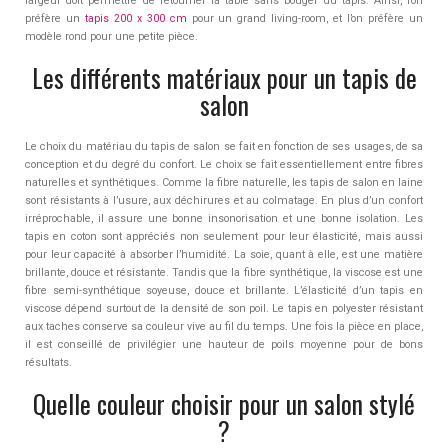
largeur doit permettre de retourner la table sans bouger du tapis. Ainsi, l’on
préfère un
tapis 200 x 300 cm
pour un grand living-room, et l’on préfère un
modèle rond pour une petite pièce.
Les différents matériaux pour un tapis de
salon
Le choix du matériau du tapis de salon se fait en fonction de ses usages, de sa
conception et du degré du confort. Le choix se fait essentiellement entre fibres
naturelles et synthétiques. Comme la fibre naturelle, les tapis de salon en laine
sont résistants à l’usure, aux déchirures et au colmatage. En plus d’un confort
irréprochable, il assure une bonne insonorisation et une bonne isolation. Les
tapis en coton sont appréciés non seulement pour leur élasticité, mais aussi
pour leur capacité à absorber l’humidité. La soie, quant à elle, est une matière
brillante, douce et résistante. Tandis que la fibre synthétique, la viscose est une
fibre semi-synthétique soyeuse, douce et brillante. L’élasticité d’un tapis en
viscose dépend surtout de la densité de son poil. Le tapis en polyester résistant
aux taches conserve sa couleur vive au fil du temps. Une fois la pièce en place,
il est conseillé de privilégier une hauteur de poils moyenne pour de bons
résultats.
Quelle couleur choisir pour un salon stylé
?