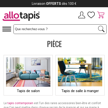
Payez jusqu'à
12x
PIÈCE
Tapis de salon
Tapis de salle à manger
Le
tapis contemporain
est l'un des rares accessoires bien-être et confort
que l'on peut mettre dans chaque recoin de la maison et qui se marie à