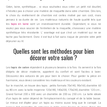
Coton, laine, synthétique... si vous souhaitez vous créer un petit nid douillet,
n’hésitez pas à choisir une matière de moquette dans votre chambre. Dès lors,
le choix du revêtement de chambre est certes motivé par son coût, mais
pensez à sa durée de vie. Les matériaux naturels de haute qualité tels que
les
tapis en laine
sont un investissement durable. Cependant, si vous ne
voulez pas vous soucier de l’entretien de la moquette, choisissez une matière
synthétique très résistante. L’ avantage est que c’est un matériel qui ne se
tache pas facilement. Donc il est tout à fait sans risque de prendre votre petit
déjeuner au lit.
Quelles sont les méthodes pour bien
décorer votre salon ?
Les
tapis de salon
répondent à plusieurs besoins à la fois. Ils servent à la fois
d’objets de décor moderne, apportent du confort et sont faciles à laver.
Découvrez des astuces de pro pour bien le choisir. Pour garder la pièce en
harmonie, vous devez considérer les matériaux et les couleurs existant.
Sur le marché, on trouve des tapis : petits formats 70x140, 90x160, diamètre 60
ou 80 cm avec la taille moyenne 120x180, 140x200, 170x240, diamètre 120 cm ;
Grand format 200 x 300 avec un diamètre de 200 ou 250 cm. La taille idéale
d’un tapis de salon dépend de l’emplacement du canapé et de la table basse.
Le mieux est d’opter pour un tapis au moins aussi long que le canapé. La