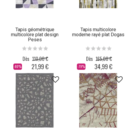
Tapis géométrique
Tapis multicolore
multicolore plat design
moderne rayé plat Dogas
Peses
Dès
110,00 €
Dès
165,00 €
21,99 €
34,99 €
-80%
-79%