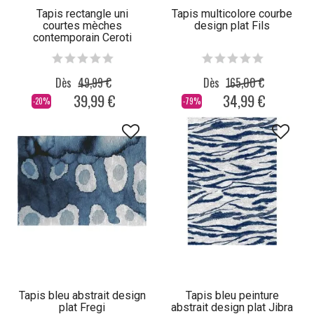
Tapis rectangle uni
Tapis multicolore courbe
courtes mèches
design plat Fils
contemporain Ceroti
Dès
49,99 €
Dès
165,00 €
39,99 €
34,99 €
-20%
-79%
Tapis bleu abstrait design
Tapis bleu peinture
plat Fregi
abstrait design plat Jibra