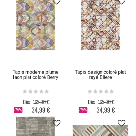
Tapis moderne plume
Tapis design coloré plat
faon plat coloré Berry
rayé Bliere
Dès
165,00 €
Dès
165,00 €
34,99 €
34,99 €
-79%
-79%