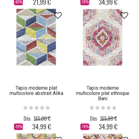
21,99 €
34,99 €
-80%
-79%
Tapis moderne plat
Tapis moderne
multicolore abstrait Alika
multicolore plat ethnique
Bani
Dès
165,00 €
Dès
165,00 €
34,99 €
34,99 €
-79%
-79%