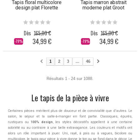
Tapis floral multicolore
Tapis marron abstrait
design plat Florette
moderne plat Groot
Dès
165,00 €
Dès
165,00 €
34,99 €
34,99 €
-79%
-79%
1
2
3
...
46
Résultats 1 - 24 sur 1088.
Le tapis de la pièce à vivre
Certaines pièces méritent plus de douceur et de convivialité que d'autres. Le
salon, le séjour et la salle-à-manger en font partie. Classiques, épurés,
rustiques ou
100% design
, les styles décoratifs appellent à une certaine
sobriété ou au contraire à une belle extravagance. Les couleurs et motifs ont
alors un rôle important à jouer. Uni, rayé, à pois ou à vagues, bicolore ou
multicolore, le tapis pour pièce à vivre donne le ton ou se fond dans le décor. Le