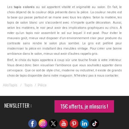
Les
tapis colorés
au sol apportent vitalité et originalité au salon. En fait, le
choix dépend de la couleur déjà présente dans la pièce. La couleur neutre est
la base qui passe partout et se marie avec tous les styles. Selon la matière, les
tapis de salon blanc uni s’accordent avec n’importe quelle décoration. Aussi,
selon les matières, le noir peut avoir des implications graphiques ou chics. À
noter qu’un tapis noir assombrit le sol sur lequel il est posé. Pour éviter le
mauvais goût, mieux vaut disposer d’un environnement clair pour produire du
contraste sans rendre le salon plus sombre. Le gris est préféré pour
moderniser la pièce en installant des meubles vintage. Pour créer une bonne
ambiance dans le salon, mieux vaut avoir d’autres rappels gris.
Bref, le choix du tapis apportera à coup sûr une touche finale à votre intérieur.
Vous devez donc bien visualiser l’ambiance que vous souhaitez apporter dans
cet espace. Que ce soit de style chic, moderne ou industriel, il existe de grands
choix de tapis disponible dans notre magasin. N’hésitez pas à nous contacter.
AlloTapis
/
Tapis
/
Pièce
NEWSLETTER :
15€ offerts, je m'inscris !