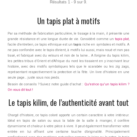
Résultats 1 - 9 sur 9.
Un tapis plat à motifs
Par sa méthode de fabrication particulière, le tissage à la main, il présente une
grande résistance et une longue durée de vie. Considéré comme un
tapis plat
,
facile d’entretien, ce tapis ethnique est un
tapis
riche en symboles et motifs. A
ne pas confondre avec le tapis d’orient, à motifs lui aussi, mais noué et non pas
tissé, et fabriqué avec du velours et non de la laine… A l’origine du tapis kilim,
les petites tribus d’Orient et d’Afrique du nord les tissaient en y inscrivant leur
histoire, avec des motifs symboliques tels que le scarabée ou les zig zags,
représentant respectivement la protection et la fête. Un livre d’histoire en une
seule page… juste sous nos pieds.
Besoin de conseils ? Suivez notre guide d'achat :
Qu'est-ce qu'un tapis kilim ?
On vous dit tout !
Le tapis kilim, de l’authenticité avant tout
Chargé d’histoire, ce tapis coloré apporte un certain caractère à votre intérieur.
Idéal en tapis de salon ou sous la table de la salle à manger, il confère
dynamisme et chaleur à votre pièce à vivre. Il peut également transformer votre
entrée en lui offrant une certaine touche d’originalité. Principalement