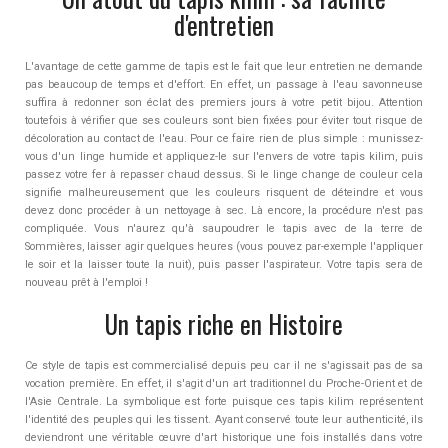
d'entretien
L'avantage de cette gamme de tapis est le fait que leur entretien ne demande
pas beaucoup de temps et d'effort. En effet, un passage à l'eau savonneuse
suffira à redonner son éclat des premiers jours à votre petit bijou. Attention
toutefois à vérifier que ses couleurs sont bien fixées pour éviter tout risque de
décoloration au contact de l'eau. Pour ce faire rien de plus simple : munissez-
vous d'un linge humide et appliquez-le sur l'envers de votre tapis kilim, puis
passez votre fer à repasser chaud dessus. Si le linge change de couleur cela
signifie malheureusement que les couleurs risquent de déteindre et vous
devez donc procéder à un nettoyage à sec. Là encore, la procédure n'est pas
compliquée. Vous n'aurez qu'à saupoudrer le tapis avec de la terre de
Sommières, laisser agir quelques heures (vous pouvez par-exemple l'appliquer
le soir et la laisser toute la nuit), puis passer l'aspirateur. Votre tapis sera de
nouveau prêt à l'emploi !
Un tapis riche en Histoire
Ce style de tapis est commercialisé depuis peu car il ne s'agissait pas de sa
vocation première. En effet, il s'agit d'un art traditionnel du Proche-Orient et de
l'Asie Centrale. La symbolique est forte puisque ces tapis kilim représentent
l'identité des peuples qui les tissent. Ayant conservé toute leur authenticité, ils
deviendront une véritable œuvre d'art historique une fois installés dans votre