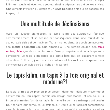
confectionné avec des matières naturelles comme la laine ou le coton, le tapis
kilim est souple et léger, vous pouvez ainsi le déplacer au gré de vos envies.
Une véritable invitation au voyage et un
style bohème
chic qui ne passera pas
inaperçu !
Une multitude de déclinaisons
Avec un succès grandissant, le tapis kilim est aujourd’hui fabriqué
commercialement et se décline par conséquence dans une multitude de
couleurs, de styles et de matières. Tout en noir et blanc, des couleurs adoucies,
des
motifs géométriques
plus simples ou une version épurée, des
tapis
rectangulaires
, ronds ou carrés : vous n’avez plus qu’à choisir le tapis qui vous
correspond. Le tapis kilim garde ses points forts tout en s’adaptant à votre
décoration d’intérieur, jouez sur les couleurs et les motifs et surprenez vos
convives avec ce tapis coloré et riche en histoires !
Le tapis kilim, un tapis à la fois original et
moderne?!
Le tapis kilim est de plus en plus présent dans les intérieurs modernes et
contemporains. Son aspect parfait, son design exceptionnel et ses couleurs
impressionnantes font de ce tapis, la merveille dont les ménages ont besoin
pour parfaire leur demeure. Le petit plus?? C’est que ce tapis est confectionné
avec le tissage à la main, garantissant ainsi sa solidité, sa résistance et sa