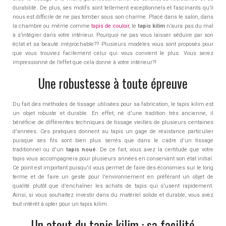
durabilité. De plus, ses motifs sont tellement exceptionnels et fascinants qu’il
nous est difficile de ne pas tomber sous son charme. Placé dans le salon, dans
la chambre ou même comme
tapis de couloir
, le
tapis kilim
n’aura pas du mal
à s’intégrer dans votre intérieur. Pourquoi ne pas vous laisser séduire par son
éclat et sa beauté irréprochable?? Plusieurs modèles vous sont proposés pour
que vous trouviez facilement celui qui vous convient le plus. Vous serez
impressionné de l’effet que cela donne à votre intérieur?!
Une robustesse à toute épreuve
Du fait des méthodes de tissage utilisées pour sa fabrication, le tapis kilim est
un objet robuste et durable. En effet, né d'une tradition très ancienne, il
bénéficie de différentes techniques de tissage vieilles de plusieurs centaines
d'années. Ces pratiques donnent au tapis un gage de résistance particulier
puisque ses fils sont bien plus serrés que dans le cadre d'un tissage
traditionnel ou d'un
tapis noué
. De ce fait, vous avez la certitude que votre
tapis vous accompagnera pour plusieurs années en conservant son état initial.
Ce point est important puisqu'il vous permet de faire des économies sur le long
terme et de faire un geste pour l'environnement en préférant un objet de
qualité plutôt que d'enchaîner les achats de tapis qui s'usent rapidement.
Ainsi, si vous souhaitez investir dans du matériel solide et durable, vous avez
tout intérêt à opter pour un tapis kilim.
Un atout du tapis kilim : sa facilité