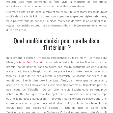
maison. Cela vous permettra de faire vivre la mémoire de ces tribus
ancestrales qui nous ont transmis ce merveilleux savoir-faire.
Que vous préfériez un décor simple et épuré pour faire ressortir les couleurs et
motifs de votre tapis kilim ou que vous soyez un adepte des
styles orientaux
,
vous pourrez faire de cet objet la pièce maîtresse de votre salon et ainsi faire
voyager vos invités au cœur des anciennes tribus mésopotamiennes le temps
d'un après-midi.
Quel modèle choisir pour quelle déco
d'intérieur ?
Initialement, il existait 4 modèles traditionnels du tapis Kilim : le modèle du
Maroc, le
tapis Beni Ouarain
, le modèle
Azilal
et le modèle Boucherouite. Le
premier est caractérisé par des fleurs, des motifs géométriques et quelques
arabesques. Assez chargé, il aurait une place toute trouvée dans un salon aux
tons clairs afin de ne pas alourdir la décoration. Le second est quant à lui
réputé pour être le plus coloré de tous. Ainsi, de même que le précédent,
attention à ne pas l'installer dans une pièce trop sombre ou trop étroite pour ne
pas risquer de "l'étouffer". De son côté, le tapis Boucherouite se veut plus
sobre. En effet, bien que très coloré également, il possède des tons moins "pop"
et une laine assez particulière. Il trouverait parfaitement sa place dans une
chambre à coucher pour un confort idéal. Enfin, le
tapis Boucherouite
est
réputé pour son apparence bicolore : tout de noir et blanc vêtu.
Traditionnellement surnommé "le tapis roi", il est le plus luxueux du Maroc. Il