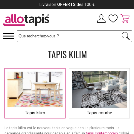
Livraison
OFFERTS
dès 100 €
TAPIS KILIM
Tapis kilim
Tapis courbe
Le tapis kilim est le nouveau tapis en vogue depuis plusieurs mois. La
demande grandissante pour ce tapis en a fait un
tapis contemporain
coloré