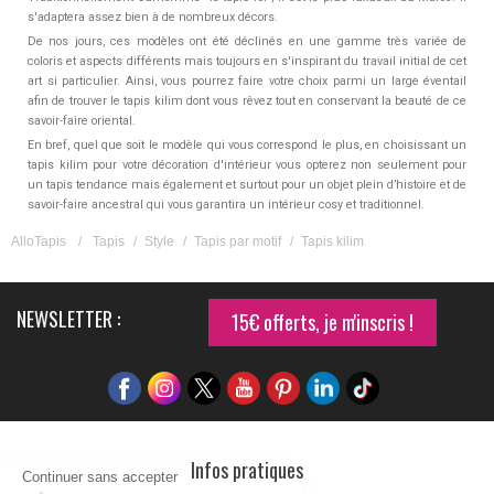
s'adaptera assez bien à de nombreux décors.
De nos jours, ces modèles ont été déclinés en une gamme très variée de
coloris et aspects différents mais toujours en s'inspirant du travail initial de cet
art si particulier. Ainsi, vous pourrez faire votre choix parmi un large éventail
afin de trouver le tapis kilim dont vous rêvez tout en conservant la beauté de ce
savoir-faire oriental.
En bref, quel que soit le modèle qui vous correspond le plus, en choisissant un
tapis kilim pour votre décoration d'intérieur vous opterez non seulement pour
un tapis tendance mais également et surtout pour un objet plein d’histoire et de
savoir-faire ancestral qui vous garantira un intérieur cosy et traditionnel.
AlloTapis
/
Tapis
/
Style
/
Tapis par motif
/
Tapis kilim
NEWSLETTER :
15€ offerts, je m'inscris !
Infos pratiques
Continuer sans accepter