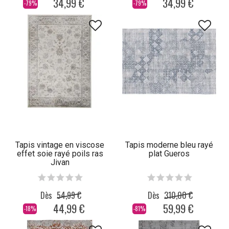
34,99 €
34,99 €
-79%
-79%
Tapis vintage en viscose
Tapis moderne bleu rayé
effet soie rayé poils ras
plat Gueros
Jivan
Dès
54,99 €
Dès
310,00 €
44,99 €
59,99 €
-18%
-81%