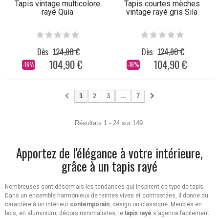
Tapis vintage multicolore
Tapis courtes mèches
rayé Quia
vintage rayé gris Sila
Dès
124,90 €
Dès
124,90 €
104,90 €
104,90 €
-16%
-16%
1
2
3
...
7
Résultats 1 - 24 sur 149.
Apportez de l'élégance à votre intérieure,
grâce à un tapis rayé
Nombreuses sont désormais les tendances qui inspirent ce type de tapis.
Dans un ensemble harmonieux de teintes vives et contrastées, il donne du
caractère à un intérieur
contemporain
, design ou classique. Meubles en
bois, en aluminium, décors minimalistes, le
tapis rayé
s'agence facilement