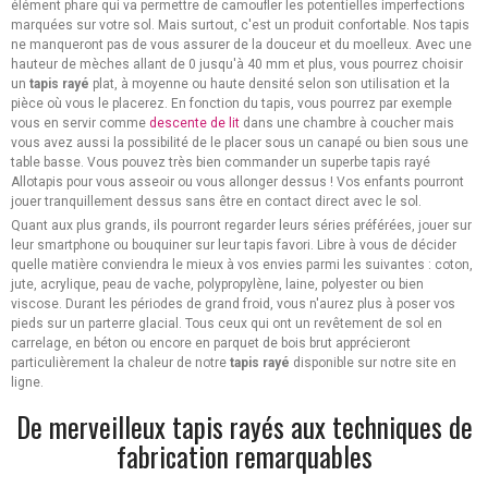
élément phare qui va permettre de camoufler les potentielles imperfections
marquées sur votre sol. Mais surtout, c'est un produit confortable. Nos tapis
ne manqueront pas de vous assurer de la douceur et du moelleux. Avec une
hauteur de mèches allant de 0 jusqu'à 40 mm et plus, vous pourrez choisir
un
tapis rayé
plat, à moyenne ou haute densité selon son utilisation et la
pièce où vous le placerez. En fonction du tapis, vous pourrez par exemple
vous en servir comme
descente de lit
dans une chambre à coucher mais
vous avez aussi la possibilité de le placer sous un canapé ou bien sous une
table basse. Vous pouvez très bien commander un superbe tapis rayé
Allotapis pour vous asseoir ou vous allonger dessus ! Vos enfants pourront
jouer tranquillement dessus sans être en contact direct avec le sol.
Quant aux plus grands, ils pourront regarder leurs séries préférées, jouer sur
leur smartphone ou bouquiner sur leur tapis favori. Libre à vous de décider
quelle matière conviendra le mieux à vos envies parmi les suivantes : coton,
jute, acrylique, peau de vache, polypropylène, laine, polyester ou bien
viscose. Durant les périodes de grand froid, vous n'aurez plus à poser vos
pieds sur un parterre glacial. Tous ceux qui ont un revêtement de sol en
carrelage, en béton ou encore en parquet de bois brut apprécieront
particulièrement la chaleur de notre
tapis rayé
disponible sur notre site en
ligne.
De merveilleux tapis rayés aux techniques de
fabrication remarquables