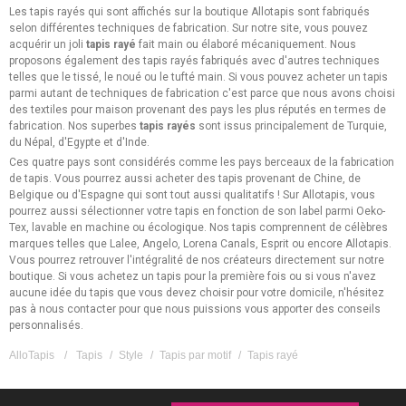
Les tapis rayés qui sont affichés sur la boutique Allotapis sont fabriqués
selon différentes techniques de fabrication. Sur notre site, vous pouvez
acquérir un joli
tapis rayé
fait main ou élaboré mécaniquement. Nous
proposons également des tapis rayés fabriqués avec d'autres techniques
telles que le tissé, le noué ou le tufté main. Si vous pouvez acheter un tapis
parmi autant de techniques de fabrication c'est parce que nous avons choisi
des textiles pour maison provenant des pays les plus réputés en termes de
fabrication. Nos superbes
tapis rayés
sont issus principalement de Turquie,
du Népal, d'Egypte et d'Inde.
Ces quatre pays sont considérés comme les pays berceaux de la fabrication
de tapis. Vous pourrez aussi acheter des tapis provenant de Chine, de
Belgique ou d'Espagne qui sont tout aussi qualitatifs ! Sur Allotapis, vous
pourrez aussi sélectionner votre tapis en fonction de son label parmi Oeko-
Tex, lavable en machine ou écologique. Nos tapis comprennent de célèbres
marques telles que Lalee, Angelo, Lorena Canals, Esprit ou encore Allotapis.
Vous pourrez retrouver l'intégralité de nos créateurs directement sur notre
boutique. Si vous achetez un tapis pour la première fois ou si vous n'avez
aucune idée du tapis que vous devez choisir pour votre domicile, n'hésitez
pas à nous contacter pour que nous puissions vous apporter des conseils
personnalisés.
AlloTapis
/
Tapis
/
Style
/
Tapis par motif
/
Tapis rayé