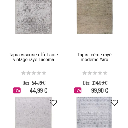
Tapis viscose effet soie
Tapis crème rayé
vintage rayé Tacoma
moderne Yaro
Dès
54,99 €
Dès
114,90 €
44,99 €
99,90 €
-18%
-13%