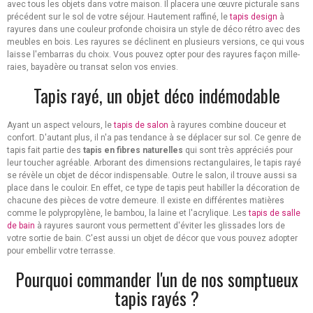
avec tous les objets dans votre maison. Il placera une œuvre picturale sans
précédent sur le sol de votre séjour. Hautement raffiné, le
tapis design
à
rayures dans une couleur profonde choisira un style de déco rétro avec des
meubles en bois. Les rayures se déclinent en plusieurs versions, ce qui vous
laisse l'embarras du choix. Vous pouvez opter pour des rayures façon mille-
raies, bayadère ou transat selon vos envies.
Tapis rayé, un objet déco indémodable
Ayant un aspect velours, le
tapis de salon
à rayures combine douceur et
confort. D'autant plus, il n'a pas tendance à se déplacer sur sol. Ce genre de
tapis fait partie des
tapis en fibres naturelles
qui sont très appréciés pour
leur toucher agréable. Arborant des dimensions rectangulaires, le tapis rayé
se révèle un objet de décor indispensable. Outre le salon, il trouve aussi sa
place dans le couloir. En effet, ce type de tapis peut habiller la décoration de
chacune des pièces de votre demeure. Il existe en différentes matières
comme le polypropylène, le bambou, la laine et l'acrylique. Les
tapis de salle
de bain
à rayures sauront vous permettent d'éviter les glissades lors de
votre sortie de bain. C'est aussi un objet de décor que vous pouvez adopter
pour embellir votre terrasse.
Pourquoi commander l'un de nos somptueux
tapis rayés ?