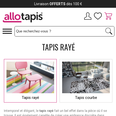
Payez jusqu'à
12x
TAPIS RAYÉ
Tapis rayé
Tapis courbe
Intemporel et élégant, le
tapis rayé
fait un bel effet dans la pièce où il se
trouve. Il est également capable de créer une ambiance discrète dans