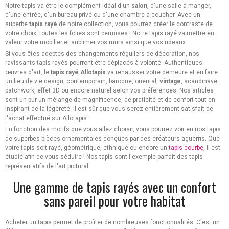
Notre tapis va être le complément idéal d'un
salon
, d'une salle à manger,
d'une entrée, d'un bureau privé ou d'une chambre à coucher. Avec un
superbe
tapis rayé
de notre collection, vous pourrez créer le contraste de
votre choix, toutes les folies sont permises ! Notre tapis rayé va mettre en
valeur votre mobilier et sublimer vos murs ainsi que vos rideaux.
Si vous êtes adeptes des changements réguliers de décoration, nos
ravissants tapis rayés pourront être déplacés à volonté. Authentiques
œuvres d'art, le
tapis rayé Allotapis
va rehausser votre demeure et en faire
un lieu de vie design, contemporain, baroque, oriental,
vintage
, scandinave,
patchwork, effet 3D ou encore naturel selon vos préférences. Nos articles
sont un pur un mélange de magnificence, de praticité et de confort tout en
inspirant de la légèreté. Il est sûr que vous serez entièrement satisfait de
l'achat effectué sur Allotapis.
En fonction des motifs que vous allez choisir, vous pourrez voir en nos tapis
de superbes pièces ornementales conçues par des créateurs aguerris. Que
votre tapis soit rayé, géométrique, ethnique ou encore un
tapis courbe
, il est
étudié afin de vous séduire ! Nos tapis sont l'exemple parfait des tapis
représentatifs de l'art pictural.
Une gamme de tapis rayés avec un confort
sans pareil pour votre habitat
Acheter un tapis permet de profiter de nombreuses fonctionnalités. C'est un