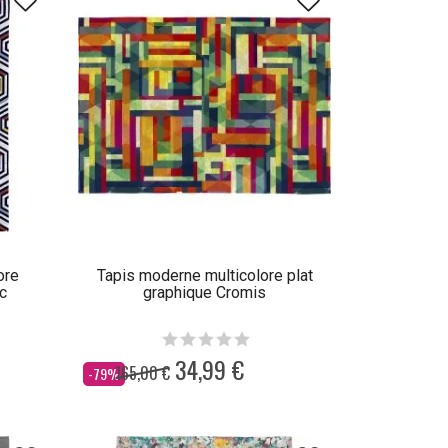
ore
Tapis moderne multicolore plat
c
graphique Cromis
34,99 €
165,00 €
Dès
-79%