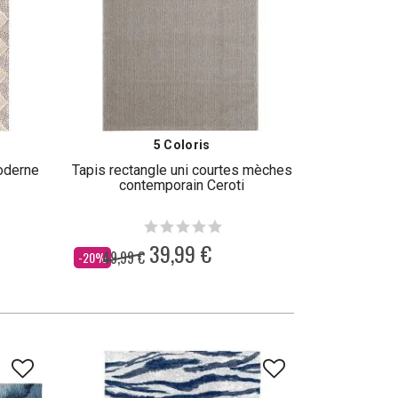
5 Coloris
moderne
Tapis rectangle uni courtes mèches
contemporain Ceroti
39,99 €
49,99 €
Dès
-20%