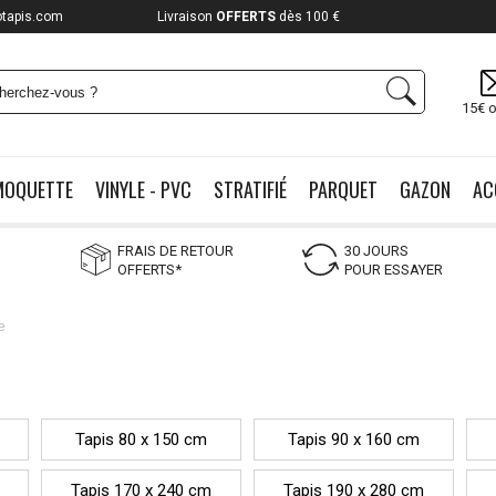
otapis.com
Payez jusqu'à
12x
15€ o
MOQUETTE
VINYLE - PVC
STRATIFIÉ
PARQUET
GAZON
AC
FRAIS DE RETOUR
30 JOURS
OFFERTS*
POUR ESSAYER
e
Tapis 80 x 150 cm
Tapis 90 x 160 cm
Tapis 170 x 240 cm
Tapis 190 x 280 cm