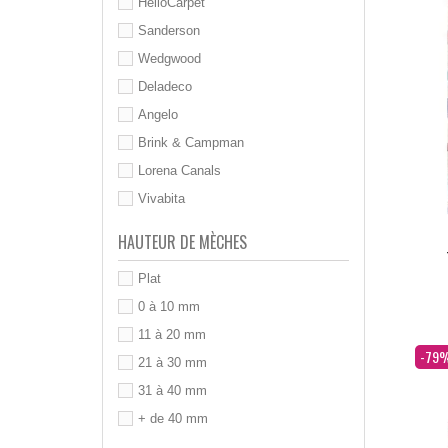
HelloCarpet
Sanderson
Wedgwood
Deladeco
Angelo
Brink & Campman
Lorena Canals
Vivabita
HAUTEUR DE MÈCHES
Plat
0 à 10 mm
11 à 20 mm
Dès
-79
21 à 30 mm
31 à 40 mm
+ de 40 mm