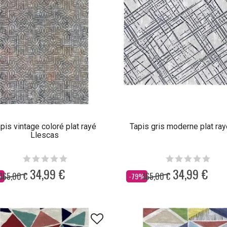
pis vintage coloré plat rayé
Tapis gris moderne plat ra
Llescas
34,99 €
34,99 €
165,00 €
165,00 €
Dès
%
-79%