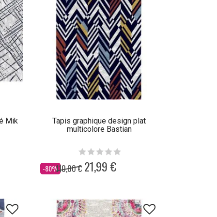
yé Mik
Tapis graphique design plat
multicolore Bastian
21,99 €
110,00 €
Dès
-80%