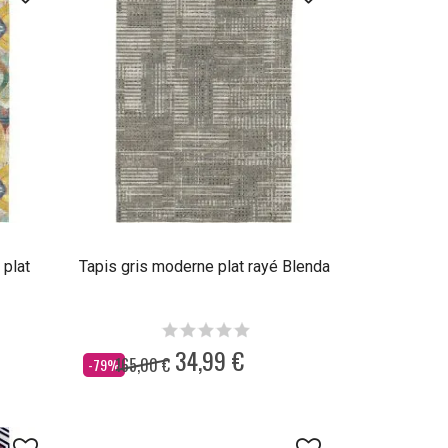
 plat
Tapis gris moderne plat rayé Blenda
34,99 €
165,00 €
Dès
-79%