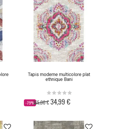
olore
Tapis moderne multicolore plat
ethnique Bani
34,99 €
165,00 €
Dès
-79%