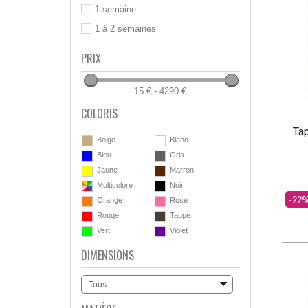
1 semaine
1 à 2 semaines
PRIX
15 € - 4290 €
COLORIS
Tap
Beige
Blanc
Bleu
Gris
Jaune
Marron
Multicolore
Noir
Dès
-22
Orange
Rose
Rouge
Taupe
Vert
Violet
DIMENSIONS
Tous