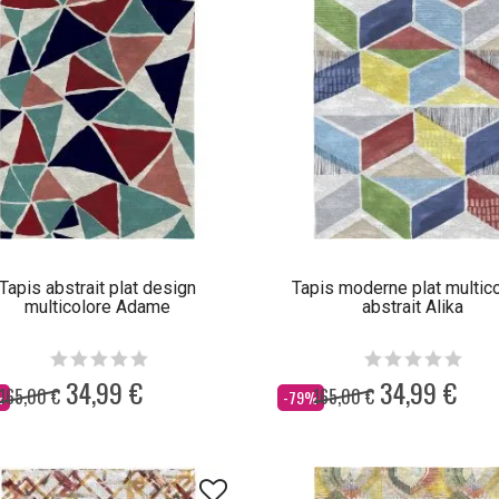
Tapis abstrait plat design
Tapis moderne plat multic
multicolore Adame
abstrait Alika
34,99 €
34,99 €
165,00 €
165,00 €
Dès
%
-79%