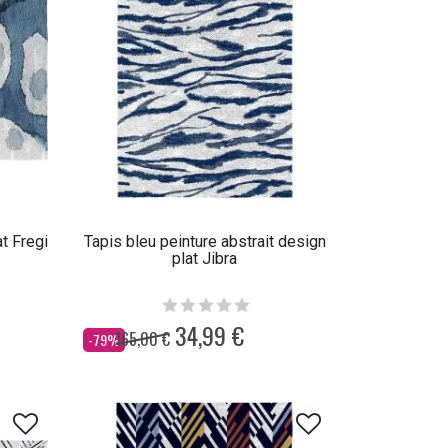
at Fregi
Tapis bleu peinture abstrait design
plat Jibra
34,99 €
165,00 €
Dès
-79%