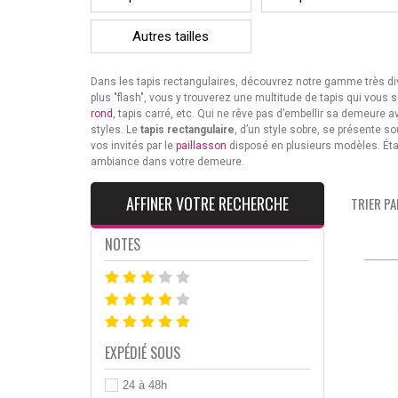
Autres tailles
Dans les tapis rectangulaires, découvrez notre gamme très diver
plus "flash", vous y trouverez une multitude de tapis qui vous 
rond
, tapis carré, etc. Qui ne rêve pas d’embellir sa demeure av
styles. Le
tapis rectangulaire
, d’un style sobre, se présente s
vos invités par le
paillasson
disposé en plusieurs modèles. Étant
ambiance dans votre demeure.
AFFINER VOTRE RECHERCHE
TRIER PAR
NOTES
EXPÉDIÉ SOUS
24 à 48h