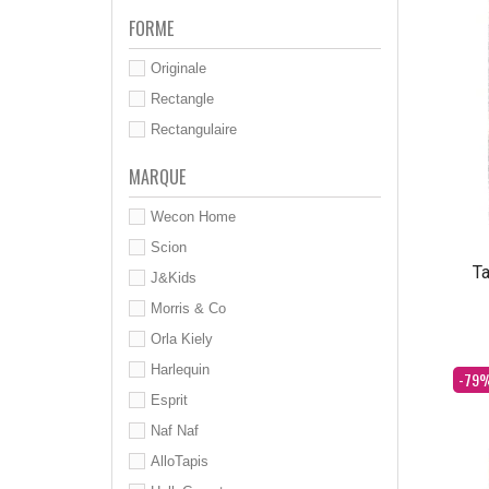
FORME
Originale
Rectangle
Rectangulaire
MARQUE
Wecon Home
Scion
Ta
J&Kids
Morris & Co
Orla Kiely
Harlequin
Dès
-79
Esprit
Naf Naf
AlloTapis