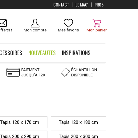
CONTACT
LE MAG'
PROS
Livraison
OFFERTS
dès 100 €
fferts !
Mon compte
Mes favoris
Mon panier
CESSOIRES
NOUVEAUTES
INSPIRATIONS
PAIEMENT
ÉCHANTILLON
JUSQU'À 12X
DISPONIBLE
Tapis 120 x 170 cm
Tapis 120 x 180 cm
Tapis 200 x 290 cm
Tapis 200 x 300 cm