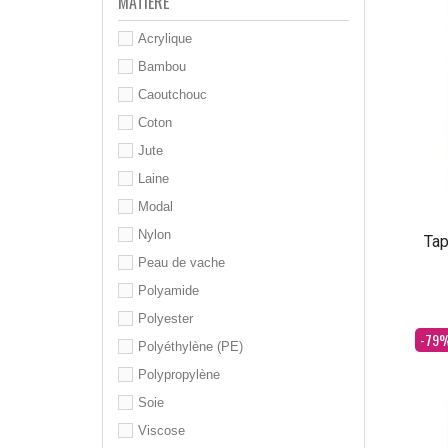
MATIÈRE
Acrylique
Bambou
Caoutchouc
Coton
Jute
Laine
Modal
Nylon
Tap
Peau de vache
Polyamide
Polyester
Dès
-79
Polyéthylène (PE)
Polypropylène
Soie
Viscose