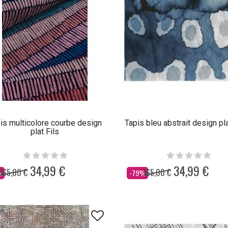
is multicolore courbe design
Tapis bleu abstrait design pl
plat Fils
34,99 €
34,99 €
165,00 €
165,00 €
Dès
%
-79%