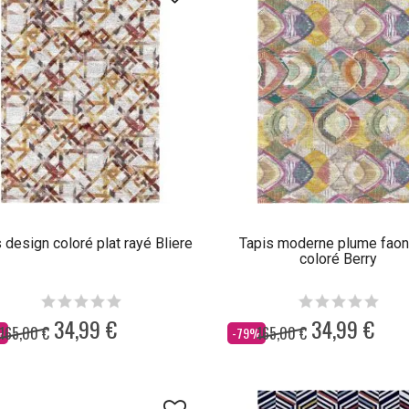
 design coloré plat rayé Bliere
Tapis moderne plume faon
coloré Berry
34,99 €
34,99 €
165,00 €
165,00 €
Dès
%
-79%