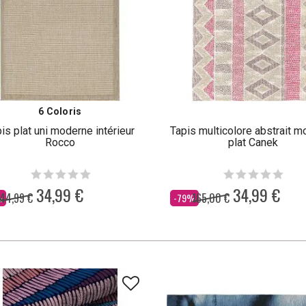
6 Coloris
is plat uni moderne intérieur
Tapis multicolore abstrait 
Rocco
plat Canek
34,99 €
34,99 €
44,99 €
165,00 €
Dès
%
-79%