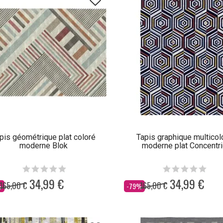
pis géométrique plat coloré
Tapis graphique multicol
moderne Blok
moderne plat Concentri
34,99 €
34,99 €
165,00 €
165,00 €
Dès
%
-79%