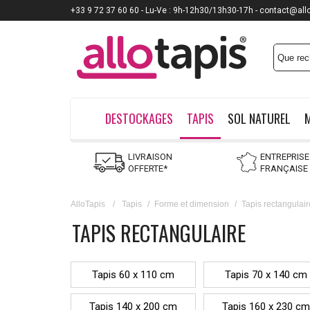
+33 9 72 37 60 60 - Lu-Ve : 9h-12h30/13h30-17h - contact@all
DESTOCKAGES
TAPIS
SOL NATUREL
LIVRAISON
ENTREPRISE
OFFERTE*
FRANÇAISE
AlloTapis
/
Tapis
/
Forme et dimension
/
Tapis rectangulair
TAPIS RECTANGULAIRE
Tapis 60 x 110 cm
Tapis 70 x 140 cm
Tapis 140 x 200 cm
Tapis 160 x 230 cm