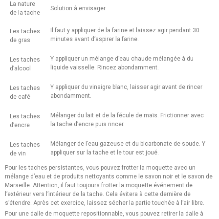
La nature
Solution à envisager
de la tache
Il faut y appliquer de la farine et laissez agir pendant 30
Les taches
minutes avant d’aspirer la farine.
de gras
Y appliquer un mélange d’eau chaude mélangée à du
Les taches
liquide vaisselle. Rincez abondamment.
d’alcool
Y appliquer du vinaigre blanc, laisser agir avant de rincer
Les taches
abondamment.
de café
Mélanger du lait et de la fécule de maïs. Frictionner avec
Les taches
la tache d’encre puis rincer.
d’encre
Mélanger de l’eau gazeuse et du bicarbonate de soude. Y
Les taches
appliquer sur la tache et le tour est joué.
de vin
Pour les taches persistantes, vous pouvez frotter la moquette avec un
mélange d’eau et de produits nettoyants comme le savon noir et le savon de
Marseille. Attention, il faut toujours frotter la moquette événement de
l’extérieur vers l’intérieur de la tache. Cela évitera à cette dernière de
s’étendre. Après cet exercice, laissez sécher la partie touchée à l’air libre.
Pour une dalle de moquette repositionnable, vous pouvez retirer la dalle à