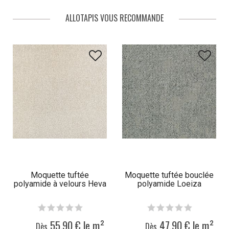
utilisateur a ainsi la possibilité de choisir le modèle qui correspond le
mieux à ses besoins. Il pourra surtout opter pour un modèle selon son
ALLOTAPIS VOUS RECOMMANDE
budget.
Moquette tuftée
Moquette tuftée bouclée
polyamide à velours Heva
polyamide Loeiza
55,90 € le m²
47,90 € le m²
Dès
Dès