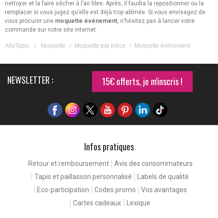
nettoyer et la faire sécher à l’air libre. Après, il faudra la repositionner ou la
remplacer si vous jugez qu’elle est déjà trop abîmée. Si vous envisagez de
vous procurer une
moquette événement
, n’hésitez pas à lancer votre
commande sur notre site internet.
AlloTapis
/
Moquette
/
Moquette par pièce
/
Moquette événement
NEWSLETTER :
15€ offerts, je m'inscris !
Infos pratiques
Continuer sans accepter
Pour une expérience de
Retour et remboursement
Avis des consommateurs
meilleure qualité
Tapis et paillasson personnalisé
Labels de qualité
En consultant notre site, vous rencontrez nos cookies. Ceux-ci nous
Eco-participation
Codes promo
Vos avantages
permettent de détecter d'éventuels problèmes, et d'améliorer votre
Cartes cadeaux
Lexique
expérience client en facilitant la navigation.
Vous êtes libres de paramétrer votre consentement : faites-nous part