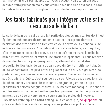
gamme de
tapis de bain
adapté pour vous protéger. Non seulement vous
assurez votre protection mais vous embellissez une pièce qui est à la base
humide et froide avec un somptueux produit de décoration pour maison.
Des tapis fabriqués pour intégrer votre salle
d'eau ou salle de bain
La salle de bain ou la salle d'eau fait partie des pièces importantes dont il est
également nécessaire de rehausser le cachet. Cette pièce de votre
habitation doit être source de bien-être et vous devez vous y sentir à l'aise
en toutes circonstances. Que cela soit pour faire sa toilette, se maquiller,
s'épiler, se raser, couper les cheveux de ses enfants ou autre, la salle de
bain doit être conviviale et refléter une ambiance apaisante. Si vous recevez
du monde chez vous pour quelques jours, elle se doit aussi d'être
accueillante. Nos tapis de salle de bain avec différents
motifs
sont placés
au sol et sont fabriqués pour éviter de glisser sur le sol. Vous garderez les
pieds au sec, sur une surface propre et soyeuse. Choisir son tapis ne doit
pas être pris à la légère, c'est pour cela que sur Allotapis vous avez le choix
de sélectionner votre tapis de bain parmi une grande gamme de tapis
qualitatifs et colorés conçus en tufté ou de manière mécanique. Ce sont des
articles maison d'un aspect esthétique bien pensé et fonctionnel pour vous
permettre de décorer votre salle de bain dans les règles de l'hygiène.
Choisissez votre
tapis de bain rectangulaire
en acrylique,
polypropylène
ou
polyester de la forme et du coloris que vous préférez et profitez d'une