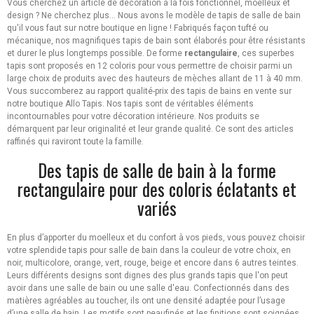
Vous cherchez un article de décoration à la fois fonctionnel, moelleux et
design ? Ne cherchez plus... Nous avons le modèle de tapis de salle de bain
qu'il vous faut sur notre boutique en ligne ! Fabriqués façon tufté ou
mécanique, nos magnifiques tapis de bain sont élaborés pour être résistants
et durer le plus longtemps possible. De forme
rectangulaire
, ces superbes
tapis sont proposés en 12 coloris pour vous permettre de choisir parmi un
large choix de produits avec des hauteurs de mèches allant de 11 à 40 mm.
Vous succomberez au rapport qualité-prix des tapis de bains en vente sur
notre boutique Allo Tapis. Nos tapis sont de véritables éléments
incontournables pour votre décoration intérieure. Nos produits se
démarquent par leur originalité et leur grande qualité. Ce sont des articles
raffinés qui raviront toute la famille.
Des tapis de salle de bain à la forme
rectangulaire pour des coloris éclatants et
variés
En plus d’apporter du moelleux et du confort à vos pieds, vous pouvez choisir
votre splendide tapis pour salle de bain dans la couleur de votre choix, en
noir, multicolore, orange, vert, rouge, beige et encore dans 6 autres teintes.
Leurs différents designs sont dignes des plus grands tapis que l'on peut
avoir dans une salle de bain ou une salle d'eau. Confectionnés dans des
matières agréables au toucher, ils ont une densité adaptée pour l’usage
d’une salle de bain. Les motifs sont peaufinés et les finitions sont soignées