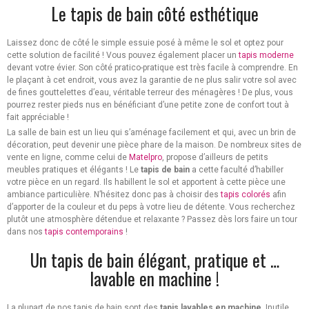
Le tapis de bain côté esthétique
Laissez donc de côté le simple essuie posé à même le sol et optez pour
cette solution de facilité ! Vous pouvez également placer un
tapis moderne
devant votre évier. Son côté pratico-pratique est très facile à comprendre. En
le plaçant à cet endroit, vous avez la garantie de ne plus salir votre sol avec
de fines gouttelettes d’eau, véritable terreur des ménagères ! De plus, vous
pourrez rester pieds nus en bénéficiant d’une petite zone de confort tout à
fait appréciable !
La salle de bain est un lieu qui s’aménage facilement et qui, avec un brin de
décoration, peut devenir une pièce phare de la maison. De nombreux sites de
vente en ligne, comme celui de
Matelpro
, propose d’ailleurs de petits
meubles pratiques et élégants ! Le
tapis de bain
a cette faculté d’habiller
votre pièce en un regard. Ils habillent le sol et apportent à cette pièce une
ambiance particulière. N’hésitez donc pas à choisir des
tapis colorés
afin
d’apporter de la couleur et du peps à votre lieu de détente. Vous recherchez
plutôt une atmosphère détendue et relaxante ? Passez dès lors faire un tour
dans nos
tapis contemporains
!
Un tapis de bain élégant, pratique et …
lavable en machine !
La plupart de nos tapis de bain sont des
tapis lavables en machine
. Inutile