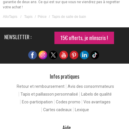
garantie de deux ans. Ce qui est sur que vous ne viendrez pas à regretter
votre achat !
AlloTapis
/
Tapis
/
Pièce
/
Tapis de salle de bain
NEWSLETTER :
15€ offerts, je m'inscris !
Infos pratiques
Retour et remboursement
Avis des consommateurs
Continuer sans accepter
Tapis et paillasson personnalisé
Labels de qualité
Pour une expérience de
Eco-participation
Codes promo
Vos avantages
meilleure qualité
Cartes cadeaux
Lexique
En consultant notre site, vous rencontrez nos cookies. Ceux-ci nous
permettent de détecter d'éventuels problèmes, et d'améliorer votre
expérience client en facilitant la navigation.
Aide