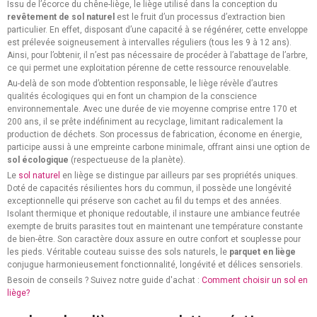
Issu de l’écorce du chêne-liège, le liège utilisé dans la conception du
organique et pérenne. Allié naturel de l’innovation responsable, il tisse le fil
revêtement de sol naturel
est le fruit d’un processus d’extraction bien
d’une élégance durable qui invite au voyage au cœur d’un univers où le
particulier. En effet, disposant d’une capacité à se régénérer, cette enveloppe
végétal devient source d’inspiration quotidienne
est prélevée soigneusement à intervalles réguliers (tous les 9 à 12 ans).
Ainsi, pour l’obtenir, il n’est pas nécessaire de procéder à l’abattage de l’arbre,
ce qui permet une exploitation pérenne de cette ressource renouvelable.
Au-delà de son mode d’obtention responsable, le liège révèle d’autres
qualités écologiques qui en font un champion de la conscience
environnementale. Avec une durée de vie moyenne comprise entre 170 et
200 ans, il se prête indéfiniment au recyclage, limitant radicalement la
production de déchets. Son processus de fabrication, économe en énergie,
participe aussi à une empreinte carbone minimale, offrant ainsi une option de
sol écologique
(respectueuse de la planète).
Le
sol naturel
en liège se distingue par ailleurs par ses propriétés uniques.
Doté de capacités résilientes hors du commun, il possède une longévité
exceptionnelle qui préserve son cachet au fil du temps et des années.
Isolant thermique et phonique redoutable, il instaure une ambiance feutrée
exempte de bruits parasites tout en maintenant une température constante
de bien-être. Son caractère doux assure en outre confort et souplesse pour
les pieds. Véritable couteau suisse des sols naturels, le
parquet en liège
conjugue harmonieusement fonctionnalité, longévité et délices sensoriels.
Besoin de conseils ? Suivez notre guide d'achat :
Comment choisir un sol en
liège?