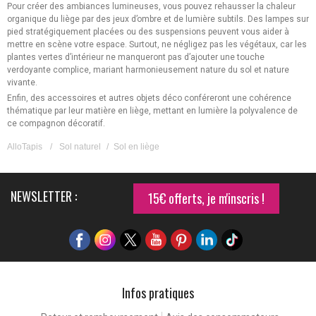
Pour créer des ambiances lumineuses, vous pouvez rehausser la chaleur
organique du liège par des jeux d’ombre et de lumière subtils. Des lampes sur
pied stratégiquement placées ou des suspensions peuvent vous aider à
mettre en scène votre espace. Surtout, ne négligez pas les végétaux, car les
plantes vertes d’intérieur ne manqueront pas d’ajouter une touche
verdoyante complice, mariant harmonieusement nature du sol et nature
vivante.
Enfin, des accessoires et autres objets déco conféreront une cohérence
thématique par leur matière en liège, mettant en lumière la polyvalence de
ce compagnon décoratif.
AlloTapis
/
Sol naturel
/
Sol en liège
NEWSLETTER :
15€ offerts, je m'inscris !
Infos pratiques