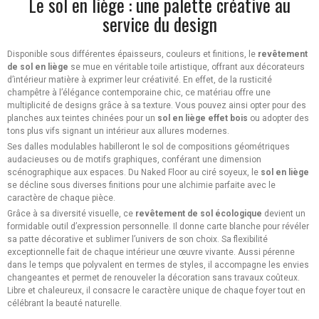
Le sol en liège : une palette créative au
service du design
Disponible sous différentes épaisseurs, couleurs et finitions, le
revêtement
de sol en liège
se mue en véritable toile artistique, offrant aux décorateurs
d’intérieur matière à exprimer leur créativité. En effet, de la rusticité
champêtre à l’élégance contemporaine chic, ce matériau offre une
multiplicité de designs grâce à sa texture. Vous pouvez ainsi opter pour des
planches aux teintes chinées pour un
sol en liège effet bois
ou adopter des
tons plus vifs signant un intérieur aux allures modernes.
Ses dalles modulables habilleront le sol de compositions géométriques
audacieuses ou de motifs graphiques, conférant une dimension
scénographique aux espaces. Du Naked Floor au ciré soyeux, le
sol en liège
se décline sous diverses finitions pour une alchimie parfaite avec le
caractère de chaque pièce.
Grâce à sa diversité visuelle, ce
revêtement de sol écologique
devient un
formidable outil d’expression personnelle. Il donne carte blanche pour révéler
sa patte décorative et sublimer l’univers de son choix. Sa flexibilité
exceptionnelle fait de chaque intérieur une œuvre vivante. Aussi pérenne
dans le temps que polyvalent en termes de styles, il accompagne les envies
changeantes et permet de renouveler la décoration sans travaux coûteux.
Libre et chaleureux, il consacre le caractère unique de chaque foyer tout en
célébrant la beauté naturelle.