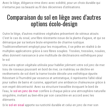
Avec le liège, élégance rime donc avec solidité, pour un choix durable qui
n’entame pas sa beauté au fil des décennies d’utilisations.
Comparaison du sol en liège avec d’autres
options écolo-design
Outre le liège, d’autres matières végétales présentent de sérieux atouts.
C’est le cas du sisal, une fibre résistante issue de la plante d’agave, et qui se
démarque par sa texture brute empreinte de charme rustique.
Traditionnellement employé pour les moquettes, il se prête en réalité à de
multiples applications grâce à ses fibres souples. Tissées, tressées, nouées,
elles donnent naissance à une multitude de déclinaisons esthétiques pour
le sol.
Une autre option végétale utilisée pour habiller joliment votre sol jonc de mer.
Issu de roseaux poussant en bord de mer, ce matériau se décline en
revêtements de sol dont la trame tissée dévoile une esthétique épurée.
Résistant à l’humidité par essence et antistatique, il représente l’allié idéal
pour salles de bains et cuisine, apportant une ambiance chaleureuse grâce à
son esprit décontracté. Avec sa structure travaillée évoquant le bord de
l’eau, le
sol en jonc de mer
confère à chaque pièce une atmosphère naturelle
singulière, invitant au bien-être par son caractère en accord avec les
éléments.
Si le
sol en sisal
apporte sa rusticité durable et celui en jonc de mer son