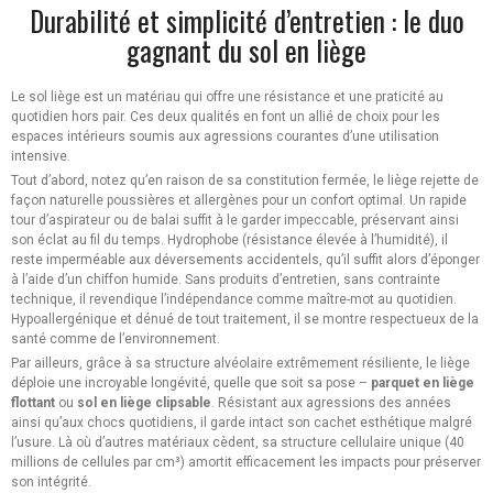
Durabilité et simplicité d’entretien : le duo
gagnant du sol en liège
Le sol liège est un matériau qui offre une résistance et une praticité au
quotidien hors pair. Ces deux qualités en font un allié de choix pour les
espaces intérieurs soumis aux agressions courantes d’une utilisation
intensive.
Tout d’abord, notez qu’en raison de sa constitution fermée, le liège rejette de
façon naturelle poussières et allergènes pour un confort optimal. Un rapide
tour d’aspirateur ou de balai suffit à le garder impeccable, préservant ainsi
son éclat au fil du temps. Hydrophobe (résistance élevée à l’humidité), il
reste imperméable aux déversements accidentels, qu’il suffit alors d’éponger
à l’aide d’un chiffon humide. Sans produits d’entretien, sans contrainte
technique, il revendique l’indépendance comme maître-mot au quotidien.
Hypoallergénique et dénué de tout traitement, il se montre respectueux de la
santé comme de l’environnement.
Par ailleurs, grâce à sa structure alvéolaire extrêmement résiliente, le liège
déploie une incroyable longévité, quelle que soit sa pose –
parquet en liège
flottant
ou
sol en liège clipsable
. Résistant aux agressions des années
ainsi qu’aux chocs quotidiens, il garde intact son cachet esthétique malgré
l’usure. Là où d’autres matériaux cèdent, sa structure cellulaire unique (40
millions de cellules par cm³) amortit efficacement les impacts pour préserver
son intégrité.