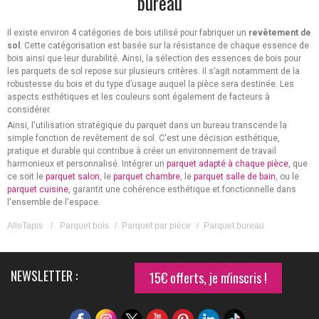
bureau
Il existe environ 4 catégories de bois utilisé pour fabriquer un
revêtement de
sol
. Cette catégorisation est basée sur la résistance de chaque essence de
bois ainsi que leur durabilité. Ainsi, la sélection des essences de bois pour
les parquets de sol repose sur plusieurs critères. Il s’agit notamment de la
robustesse du bois et du type d’usage auquel la pièce sera destinée. Les
aspects esthétiques et les couleurs sont également de facteurs à
considérer.
Ainsi, l'utilisation stratégique du parquet dans un bureau transcende la
simple fonction de revêtement de sol. C'est une décision esthétique,
pratique et durable qui contribue à créer un environnement de travail
harmonieux et personnalisé. Intégrer un
parquet adapté à chaque pièce
, que
ce soit le
parquet salon
, le
parquet chambre
, le
parquet salle de bain
, ou le
parquet cuisine
, garantit une cohérence esthétique et fonctionnelle dans
l'ensemble de l'espace.
AlloTapis
/
Parquet bois
/
Parquet par pièce
/
Parquet bureau
NEWSLETTER :
15€ offerts, je m'inscris !