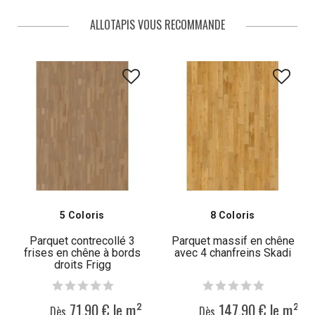
bénéficiez de la qualité de matériaux fiables, dont les contrastes de
ALLOTAPIS VOUS RECOMMANDE
couleurs ne font que sublimer cette décoration. Découvrez nos parquets
de bureaux, pour une atmosphère confortable et accueillante.
5 Coloris
8 Coloris
Parquet contrecollé 3
Parquet massif en chêne
frises en chêne à bords
avec 4 chanfreins Skadi
droits Frigg
71,90 € le m²
147,90 € le m²
Dès
Dès