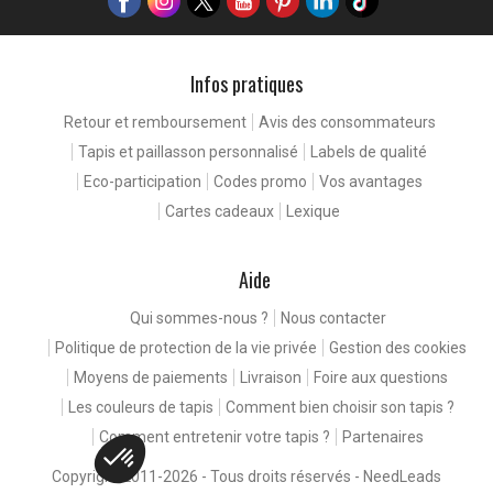
Infos pratiques
Retour et remboursement
Avis des consommateurs
Continuer sans accepter
Tapis et paillasson personnalisé
Labels de qualité
 de
Eco-participation
Codes promo
Vos avantages
Cartes cadeaux
Lexique
 rencontrez nos cookies. Ceux-ci nous
els problèmes, et d'améliorer votre
a navigation.
Aide
 votre consentement : faites-nous part
e catégorie de cookies.
Qui sommes-nous ?
Nous contacter
Politique de protection de la vie privée
Gestion des cookies
fidentialité
Moyens de paiements
Livraison
Foire aux questions
r la suite, cliquez sur le lien
dans le pied de page.
Les couleurs de tapis
Comment bien choisir son tapis ?
Comment entretenir votre tapis ?
Partenaires
ertifiés par
Copyright 2011-2026 - Tous droits réservés -
NeedLeads