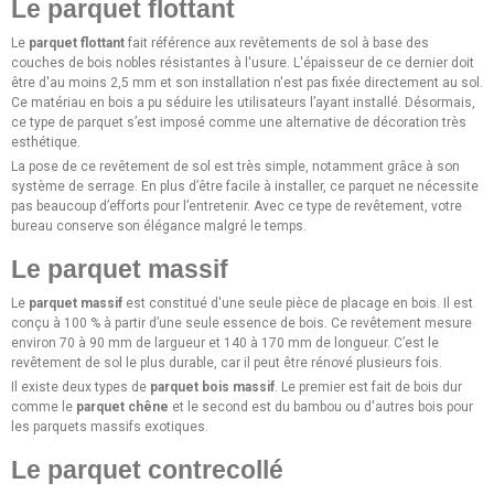
Le parquet flottant
Le
parquet flottant
fait référence
aux revêtements de sol à base des
couches de bois nobles résistantes à l'usure. L'épaisseur de ce dernier doit
être d'au moins 2,5 mm et son installation n'est pas fixée directement au sol.
Ce matériau en bois a pu séduire les utilisateurs l’ayant installé. Désormais,
ce type de parquet s’est imposé comme une alternative de décoration très
esthétique.
La pose de ce revêtement de sol est très simple, notamment grâce à son
système de serrage. En plus d’être facile à installer, ce parquet ne nécessite
pas beaucoup d’efforts pour l’entretenir. Avec ce type de revêtement, votre
bureau conserve son élégance malgré le temps.
Le parquet massif
Le
parquet massif
est constitué d'une seule pièce de placage en bois. Il est
conçu à 100 % à partir d’une seule essence de bois. Ce revêtement mesure
environ 70 à 90 mm de largueur et 140 à 170 mm de longueur
.
C’est le
revêtement de sol le plus durable, car il peut être rénové plusieurs fois.
Il existe deux types de
parquet bois massif
. Le premier est fait de bois dur
comme le
parquet chêne
et le second est du bambou ou d'autres bois pour
les parquets massifs exotiques.
Le parquet contrecollé