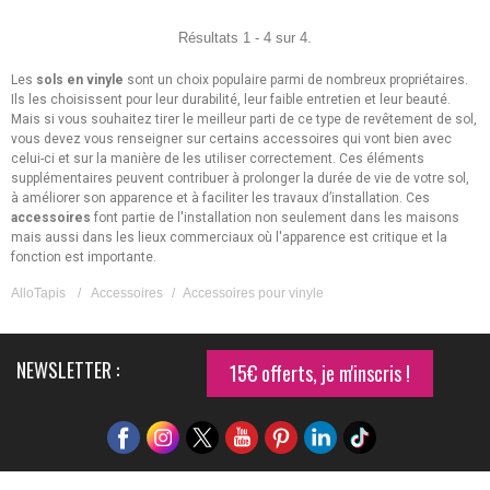
L’atout des
accessoires pour sols en vinyle
ne se résume pas seulement à
leurs avantages pratiques, c'est également un moyen simple et peu
Résultats 1 - 4 sur 4.
coûteux d'ajouter de l'élégance à votre espace de vie sans
nécessairement avoir à procéder à des rénovations majeures. Les
Les
accessoires pour sols
sols en vinyle
sont un choix populaire parmi de nombreux propriétaires.
en vinyle sont disponibles dans différents modèles
Ils les choisissent pour leur durabilité, leur faible entretien et leur beauté.
et couleurs, vous pouvez donc facilement trouver celui qui convient le
Mais si vous souhaitez tirer le meilleur parti de ce type de revêtement de sol,
mieux à votre espace. Que vous aimiez les motifs saisissants qui attirent
vous devez vous renseigner sur certains accessoires qui vont bien avec
l'attention ou les textures douces qui apportent de la chaleur à une pièce,
celui-ci et sur la manière de les utiliser correctement. Ces éléments
de nombreuses options sont disponibles. De plus, le vinyle est durable et
supplémentaires peuvent contribuer à prolonger la durée de vie de votre sol,
capable de résister aux zones à fort trafic, cela signifie que vous pouvez
à améliorer son apparence et à faciliter les travaux d’installation. Ces
profiter de sa beauté sur le long terme.
accessoires
font partie de l'installation non seulement dans les maisons
Les profils de transition contribuent à créer une connexion transparente
mais aussi dans les lieux commerciaux où l'apparence est critique et la
entre les différents
revêtements de sol
, tandis que le choix de barres de
fonction est importante.
seuil et de finitions dans des matériaux et des couleurs similaires garantit
l'uniformité de l'apparence dans tout l'espace. Lorsque ces éléments sont
AlloTapis
/
Accessoires
/
Accessoires pour vinyle
bien coordonnés avec le design intérieur, celui-ci n’a pas seulement l’air
bien assemblé, cela a l'air utile, une déclaration sur les sensibilités de
conception de votre
maison
, racontant des histoires sur l'attention portée
aux moindres détails dans vos locaux d'habitation.
NEWSLETTER :
15€ offerts, je m'inscris !
Avantages d’utiliser des
accessoires pour vinyle
Les
accessoires
qui complètent les revêtements de sol en vinyle offrent