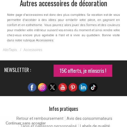
Autres accessoires de décoration
Notre page d'accessoires est donc des plus complètes. Sa vocation est de vous
permettre d'accéder à des idées pour embellir votre pièce, en gagnant en
confort et en esthétisme. Vous pourrez alors jouer des formes et des couleurs
pour modeler votre intérieur suivant vos envies du moment et ainsi rendre votre
chez-vous encore plus agréable à l'œil et à vivre au quotidien. Bonne visite
dans notre rubrique Accessoires.
AlloTapis
/
Accessoires
NEWSLETTER :
15€ offerts, je m'inscris !
Infos pratiques
Retour et remboursement
Avis des consommateurs
Continuer sans accepter
Tapis et paillasson personnalisé
Labels de qualité