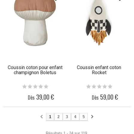
Coussin coton pour enfant
Coussin enfant coton
champignon Boletus
Rocket
39,00 €
59,00 €
Dès
Dès
1
2
3
4
5
Résultats 1 - 24 sur 119.