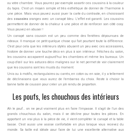
ou votre chambre. Vous pourrez par exemple assortir ces coussins à la couleur
du tapis. C'est un moyen simple et très esthétique de donner de l'harmonie à
une pièce. Mais vous pouvez aussi jouer la carte du contraste, en choisissant
des
coussins
oranges avec un canapé bleu. L'effet est garanti. Les coussins
permettent de donner de la chaleur à une pièce et de renforcer son côté cosy.
Vous pouvez en abuser !
Un canapé sans coussin est un peu comme des fenêtres dépourvues de
rideaux. Il manque ce petit quelque chose qui fait pourtant toute la différence.
C’est pour cela que les intérieurs stylés abusent un peu avec ces accessoires,
histoire de donner une touche déco en plus à son intérieur. Fétiches du salon,
les coussins accaparent aujourd’hui les chambres et même les bureaux. Un
coup d’œil sur les astuces déco malignes sur le net permet de voir clairement
que les coussins sont les musts du moment.
Unis ou à motifs, rectangulaires ou carrés, en coton ou en soie, il y a tellement
de déclinaisons que vous aurez de l’embarras du choix. Reste à choisir la
bonne taille de coussin pour créer un joli rendu de proportion.
Les poufs, les chouchous des intérieurs
Ah le pouf… on ne peut vraiment plus en faire l’impasse. Il s’agit de l’un des
grands chouchous du salon, mais il se décline pour toutes les pièces. En
apportant un vrai plus à la pièce de vie, il vient compléter le canapé et la table
basse. C’est aussi une assise confortable en plus lorsque vous recevez du
monde. Sa taille est idéale pour faire de lui une excellente alternative aux