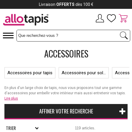
Payez jusqu'à
12x
ACCESSOIRES
Accessoires pour tapis
Accessoires pour sol...
Accesso
En plus d'un large choix de tapis, nous vous proposons tout une gamme
d'accessoires pour embellir votre intérieur mais aussi entretenir vos tapis.
Nous vous proposons notamment des
Lire plus
produits nettoyants pour tapis
au
cas où vous tâcheriez votre tapis (parce qu’on est jamais à l’abri d’une
tâche) ; des
tapis antidérapants
pour votre sécurité, fini les chutes et les
AFFINER VOTRE RECHERCHE
accidents ; de nombreux coussins, poufs et autres
accessoires de
décoration
. Tout ce qu’il vous faut pour une décoration parfaite !
TRIER
119 articles.