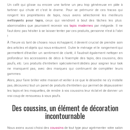
Un café qui glisse ou encore une tartine un peu trop généreuse en pâte à
tartiner qui chute et c'est le drame. Pour se prémunir de ces tracas qui
rongent les propriétaires de tapis, nous avons sélectionné les meilleurs
nettoyants pour tapis
, ceux qui viendront à bout des tâches les plus
abominables que pourraient recevoir vos
tapis modernes
par mégarde. Il ne
faut donc pas hésiter à se laisser tenter par ces produits, personne n'est à l'abri
!
À l’heure où tant de choses nous échappent, il devient crucial de prendre soin
des articles et objets qui nous entourent. Outre le ménage et le rangement qui
permettent d’éveiller un sentiment de clarté, il faudrait également nettoyer en
profondeur les accessoires de déco à l’exemple des tapis, des coussins, des
poufs, etc. Les produits d’entretien spécialement dédiés pour soigner leur look
ne manquent pas, avec des marques qui continuent de compléter leurs
gammes
Alors, pour faire briller votre maison et veiller à ce que le désordre ne s’y installe
pas, découvrez tout un panel de produits d’entretien qui permet de dépoussiérer
les tapis et les moquettes, de rendre à vos coussins leur éclat et de donner un
vrai coup de renouveau à vous poufs.
Des coussins, un élément de décoration
incontournable
Nous avons aussi choisi des
coussins
de tout type pour agrémenter votre salon