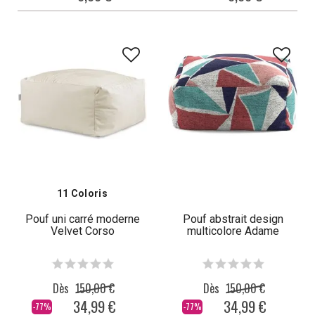
11 Coloris
Pouf uni carré moderne
Pouf abstrait design
Velvet Corso
multicolore Adame
Dès
150,00 €
Dès
150,00 €
34,99 €
34,99 €
-77%
-77%