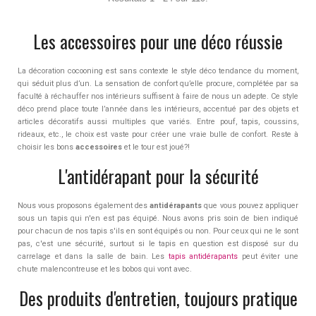
Les accessoires pour une déco réussie
La décoration cocooning est sans contexte le style déco tendance du moment,
qui séduit plus d’un. La sensation de confort qu’elle procure, complétée par sa
faculté à réchauffer nos intérieurs suffisent à faire de nous un adepte. Ce style
déco prend place toute l’année dans les intérieurs, accentué par des objets et
articles décoratifs aussi multiples que variés. Entre pouf, tapis, coussins,
rideaux, etc., le choix est vaste pour créer une vraie bulle de confort. Reste à
choisir les bons
accessoires
et le tour est joué?!
L'antidérapant pour la sécurité
Nous vous proposons également des
antidérapants
que vous pouvez appliquer
sous un tapis qui n'en est pas équipé. Nous avons pris soin de bien indiqué
pour chacun de nos tapis s'ils en sont équipés ou non. Pour ceux qui ne le sont
pas, c'est une sécurité, surtout si le tapis en question est disposé sur du
carrelage et dans la salle de bain. Les
tapis antidérapants
peut éviter une
chute malencontreuse et les bobos qui vont avec.
Des produits d'entretien, toujours pratique