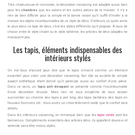
Très chaleureuse et conviviale, la décoration cocooning est adaptée aussi bien
pour les
chambres
que les salons et les autres pièces de la maison. Il n’y a
rien de bien difficile pour la simple et la bonne raison qu’il suffit d’inviter à la
maison les objets incontournables de ce style de déco. D’ailleurs, ce qu’on aime
le plus dans ce type de déco, c’est les styles différents qu’il propose. À vous de
choisir entre le style chalet ou le style bohème, les articles de déco adaptés ne
manquent pas.
Les tapis, éléments indispensables des
intérieurs stylés
On est tous d’accord pour dire que le tapis s’inscrit comme un élément
essentiel pour créer une décoration cocooning. Son rôle va au-delà de simple
aspect esthétique étant donné qu’il participe aussi au confort d’une pièce.
Dans ce sens, un
tapis anti-dérapant
se présente comme l’incontournable
d’une décoration réussie. Mais rien ne vous empêche de vous laisser
succomber au charme des tapis à poil long, des tapis berbères, des tapis en
fausses fourrures, etc. Vous aurez un choix tellement vaste que le confort sera
absolu.
Dans les intérieurs cocooning, on remarque bien que les
tapis ronds
sont les
bienvenus. Compléments essentiels des articles déco, ils apportent douceur et
sérénité sans être moins stylés.