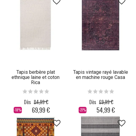
Tapis berbère plat
Tapis vintage rayé lavable
ethnique laine et coton
en machine rouge Casa
Rica
Dès
84,99 €
Dès
69,99 €
69,99 €
54,99 €
-18%
-21%