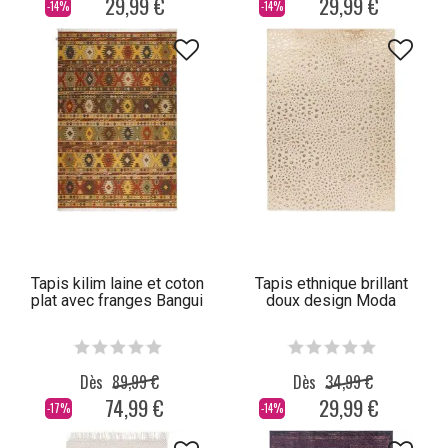
29,99 €
29,99 €
-14%
-14%
Tapis kilim laine et coton
Tapis ethnique brillant
plat avec franges Bangui
doux design Moda
Dès
89,99 €
Dès
34,99 €
74,99 €
29,99 €
-17%
-14%