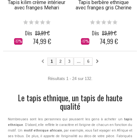
Tapis kilim crème intérieur
Tapis berbère ethnique
avec franges Mehari
avec franges gris Cherine
Dès
89,99 €
Dès
89,99 €
74,99 €
74,99 €
-17%
-17%
1
2
3
...
6
Résultats 1 - 24 sur 132.
Le tapis ethnique, un tapis de haute
qualité
Nombreuses sont les personnes qui poussent les gens à acheter un
tapis
ethnique
. D’abord, elle reflète le caractère et l’origine de chacun en fonction du
motif. Un
motif ethnique africain
, par exemple, vous fait voyager en Afrique et
ses tribus. De plus, il apporte de l’originalité au déco de votre pièce. Fabriqués