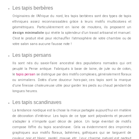
Les tapis berbères
Originaires de l’Afrique du nord, les tapis berbères sont des types de tapis
ethniques assez reconnaissables grâce à leurs motifs multicolores et
géométriques. Particulièrement en laine de moutons, ils proposent un
design minimaliste
qui révèle la splendeur d’un travail artisanal et manuel.
C’est le produit rêvé pour réchauffer l’atmosphère de votre chambre ou de
votre salon sans aucune fausse note !
Les tapis persans
Ils sont nés du savoir-faire ancestral des populations nomades qui ont
peuplé la Perse antique. Fabriqués à base de laine, de jute ou de coton,
le
tapis persan
se distingue par des motifs complexes, généralement floraux
ou animaliers. Dotés d’une douceur hors-pair, ces tapis sont la marque
d’une finesse chaleureuse utile pour garder les pieds au chaud pendant de
longues heures.
Les tapis scandinaves
La tendance nordique est la chose la mieux partagée aujourd’hui en matière
de décoration d’intérieur. Les tapis de ce type sont polyvalents et peuvent
s’adapter à n’importe quel décor de pièce. Un large éventail de motifs
compose l’offre du tapis scandinave. Cela va évidemment des imprimés
graphiques aux motifs floraux, bohèmes, gothiques qui se targuent de
couleur noir et blanc, pastel, mauve, etc. Leur charme naturel est partout