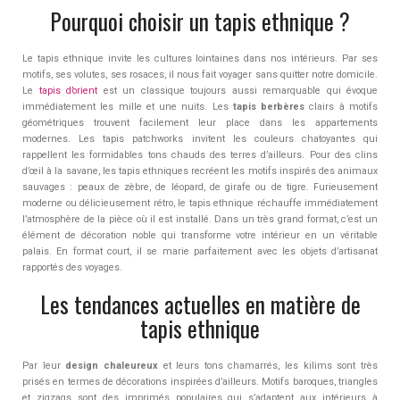
Pourquoi choisir un tapis ethnique ?
Le tapis ethnique invite les cultures lointaines dans nos intérieurs. Par ses
motifs, ses volutes, ses rosaces, il nous fait voyager sans quitter notre domicile.
Le
tapis d’orient
est un classique toujours aussi remarquable qui évoque
immédiatement les mille et une nuits. Les
tapis berbères
clairs à motifs
géométriques trouvent facilement leur place dans les appartements
modernes. Les tapis patchworks invitent les couleurs chatoyantes qui
rappellent les formidables tons chauds des terres d’ailleurs. Pour des clins
d’œil à la savane, les tapis ethniques recréent les motifs inspirés des animaux
sauvages : peaux de zèbre, de léopard, de girafe ou de tigre. Furieusement
moderne ou délicieusement rétro, le tapis ethnique réchauffe immédiatement
l’atmosphère de la pièce où il est installé. Dans un très grand format, c’est un
élément de décoration noble qui transforme votre intérieur en un véritable
palais. En format court, il se marie parfaitement avec les objets d’artisanat
rapportés des voyages.
Les tendances actuelles en matière de
tapis ethnique
Par leur
design chaleureux
et leurs tons chamarrés, les kilims sont très
prisés en termes de décorations inspirées d’ailleurs. Motifs baroques, triangles
et zigzags sont des imprimés populaires qui s’adaptent aux intérieurs à