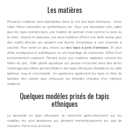
Les matières
Plusieurs matières sont répertoriées dans le mix des tapis ethniques : laine,
coton, fibres naturelles ou synthétiques, etc. Pour une décoration chic, optez
pour les tapis réalisés dans une matière de premier choix comme la laine ou
le coton. Douces et soyeuses, ces deux matières offrent une belle assise pour
des motifs délicats qui ajoutent une touche romantique à une chambre à
coucher. Pour varier un peu, misez sur
des tapis à poils d’animaux
. En plus
d’être écologiques et esthétiques, ils ont l’avantage de maximiser l’effort d’un
environnement captivant. Pensez aussi aux matières végétales comme les
fibres de jonc. Cette plante aquatique qui pousse enracinée dans des terres
marécageuses d’Asie permet d’obtenir des tapis ethniques révélateurs du style
bohème, cosy et minimaliste. On appréciera également les tapis en fibre de
bambou très colorée pour rehausser les tonalités chaudes d’un intérieur
moderne.
Quelques modèles prisés de tapis
ethniques
La demande en tapis ethniques se concentre particulièrement sur les
modèles les plus tendances qui décorent merveilleusement les sols de
maisons. Parmi eux, on trouve :