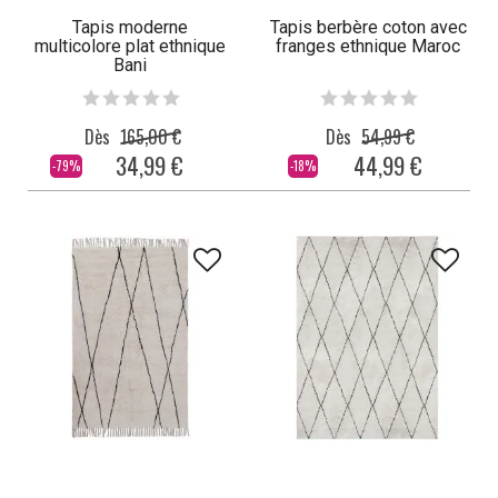
Tapis moderne
Tapis berbère coton avec
multicolore plat ethnique
franges ethnique Maroc
Bani
Dès
165,00 €
Dès
54,99 €
34,99 €
44,99 €
-79%
-18%