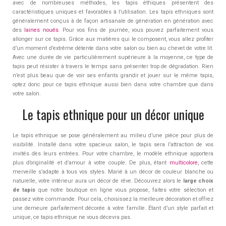
avec de nombreuses méthodes, les tapis éthiques présentent des
caractéristiques uniques et favorables à l’utilisation. Les tapis ethniques sont
généralement conçus à de façon artisanale de génération en génération avec
des
laines noués
. Pour vos fins de journée, vous pouvez parfaitement vous
allonger sur ce tapis. Grâce aux matières qui le composent, vous allez profiter
d’un moment d’extrême détente dans votre salon ou bien au chevet de votre lit.
Avec une durée de vie particulièrement supérieure à la moyenne, ce type de
tapis peut résister à travers le temps sans présenter trop de dégradation. Rien
n’est plus beau que de voir ses enfants grandir et jouer sur le même tapis,
optez donc pour ce tapis ethnique aussi bien dans votre chambre que dans
votre salon.
Le tapis ethnique pour un décor unique
Le tapis ethnique se pose généralement au milieu d’une pièce pour plus de
visibilité. Installé dans votre spacieux salon, le tapis sera l’attraction de vos
invités dès leurs entrées. Pour votre chambre, le modèle ethnique apportera
plus d’originalité et d’amour à votre couple. De plus, étant
multicolore
, cette
merveille s’adapte à tous vos styles. Marié à un décor de couleur blanche ou
naturelle, votre intérieur aura un décor de rêve. Découvrez alors le
large choix
de tapis
que notre boutique en ligne vous propose, faites votre sélection et
passez votre commande. Pour cela, choisissez la meilleure décoration et offrez
une demeure parfaitement décorée à votre famille. Étant d’un style parfait et
unique, ce tapis ethnique ne vous décevra pas.