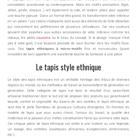
connotation scandinave ou contemporaine. Mais les motifs animaliers (tigre,
zèbre, girafe, oiseaux…) ont également la cote, et restent utiles pour apporter
une touche joyeuse. Dans un format très grand, ils transforment votre intérieur
en un palais ! Les coloris chatoyants sont aussi des éléments de forte attraction
qui concentrent les préférences de plusieurs utilisateurs. Car ces couleurs
peuvent être assorties aux autres accessoires de votre intérieur comme les
rideaux, les petits
coussins
ou le tissu du canapé. Si le design marqué n’est
pas à votre goût, il est toujours possible de vous tourner vers les motifs faux-
unis. Ces
tapis ethniques à micro-motifs
fins et minuscules (quasi
invisibles de loin) apportent une excellente touche de fantaisie à une pièce.
Le tapis style ethnique
Le style des tapis ethniques est un véritable héritage des tribus de diverses
régions du monde, où les méthodes de travail se transmettent de génération en
génération. Cette catégorie de tapis est donc le résultat d’un savoir-faire
artisanal traditionnel dont le but est de proposer des produits qui garantissent
beauté, confort et originalité. Au travers de ses variétés, le tapis ethnique se
veut être le porte flambeau de plusieurs cultures étrangères. En fonction du
modèle de tapis que vous aurez choisi, l’amour du travail, la qualité des
matériaux et la passion d’un métier constitueront l’âme qui animera votre tapis.
Car chaque pièce de tapis ethnique est reliée à une histoire ou une légende,
un voyage, des contrées (asiatiques, africaines, européennes, américaines,
etc.).