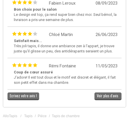
Fabien Leroux
08/09/2023
Bon choix pour le salon
Le design est top, ça rend super bien chez moi. Seul bémol, la
livraison a pris une semaine de plus.
Chloé Martin
26/06/2023
Satisfait mais...
Très joli tapis, il donne une ambiance zen à l'appart, je trouve
juste qu'il glisse un peu, des antidérapants seraient un plus.
Rémi Fontaine
11/05/2023
Coup de cœur assuré
J'adore! Il est tout doux et le motif est discret et élégant, il fait
son petit effet dans ma chambre.
Ecrivez votre avis !
Voir plus d'avis
AlloTapis
/
Tapis
/
Pièce
/
Tapis de chambre