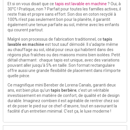
Et si on vous disait que ce
tapis est lavable en machine
? Oui, à
30°C ! Pratique, non ? Parfait pour toutes les familles actives, il
reste frais et propre sans effort. Son dos en coton recyclé à
100% n’est pas seulement bon pour la planète, il garantit
également une tenue parfaite au sol, même avec les enfants
qui courent partout.
Malgré son processus de fabrication traditionnel, ce
tapis
lavable en machine
est tout sauf démodé. Il s’adapte même
au chauffage au sol, idéal pour ceux qui habitent dans des
régions plus fraîches ou des maisons moins bien isolées. Petit
détail charmant : chaque tapis est unique, avec des variations
pouvant aller jusqu'à 5% en taille. Son format rectangulaire
offre aussi une grande flexibilité de placement dans n'importe
quelle pièce.
Ce magnifique mini Bereber de Lorena Canals, garanti deux
ans, est bien plus qu’un
tapis berbère
; c’est un véritable
investissement en matière de confort, de qualité et de design
durable. Imaginez combien il est agréable de rentrer chez soi
et de poser le pied sur ce chef-d'œuvre, tout en savourant la
facilité d'un entretien minimal. C’est ça, le luxe moderne !