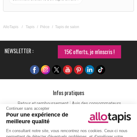
AlloTapis
/
Tapis
/
Pièce
/
Tapis de salon
NEWSLETTER :
15€ offerts, je m'inscris !
Infos pratiques
Retour et remboursement
Avis des consommateurs
Continuer sans accepter
Tapis et paillasson personnalisé
Labels de qualité
Pour une expérience de
Eco-participation
Codes promo
Vos avantages
meilleure qualité
Cartes cadeaux
Lexique
En consultant notre site, vous rencontrez nos cookies. Ceux-ci nous
permettent de détecter d'éventuels problèmes, et d'améliorer votre