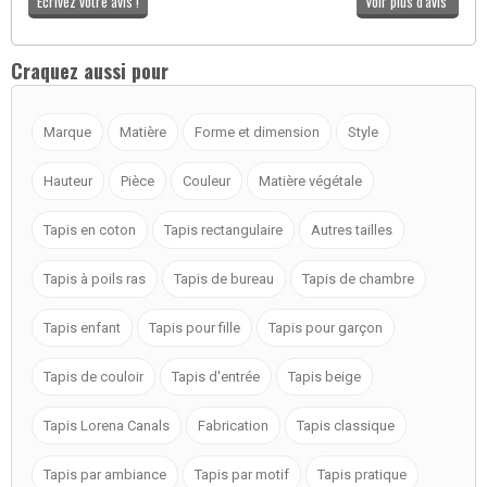
Ecrivez votre avis !
Voir plus d'avis
Craquez aussi pour
Marque
Matière
Forme et dimension
Style
Hauteur
Pièce
Couleur
Matière végétale
Tapis en coton
Tapis rectangulaire
Autres tailles
Tapis à poils ras
Tapis de bureau
Tapis de chambre
Tapis enfant
Tapis pour fille
Tapis pour garçon
Tapis de couloir
Tapis d'entrée
Tapis beige
Tapis Lorena Canals
Fabrication
Tapis classique
Tapis par ambiance
Tapis par motif
Tapis pratique