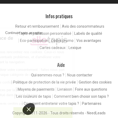
Infos pratiques
Retour et remboursement
Avis des consommateurs
Continuer sans accepter
Tapis et paillasson personnalisé
Labels de qualité
Pour une expérience de
Eco-participation
Codes promo
Vos avantages
meilleure qualité
Cartes cadeaux
Lexique
En consultant notre site, vous rencontrez nos cookies. Ceux-ci nous
permettent de détecter d'éventuels problèmes, et d'améliorer votre
expérience client en facilitant la navigation.
Aide
Vous êtes libres de paramétrer votre consentement : faites-nous part
de vos préférences pour chaque catégorie de cookies.
Qui sommes-nous ?
Nous contacter
Politique de protection de la vie privée
Gestion des cookies
Consulter notre politique de confidentialité
Moyens de paiements
Livraison
Foire aux questions
Pour modifier vos préférences par la suite, cliquez sur le lien
'Préférences de cookies' situé dans le pied de page.
Les couleurs de tapis
Comment bien choisir son tapis ?
Comment entretenir votre tapis ?
Partenaires
Consentements certifiés par
Paramétrer
Accepter et continuer
Copyright 2011-2026 - Tous droits réservés -
NeedLeads