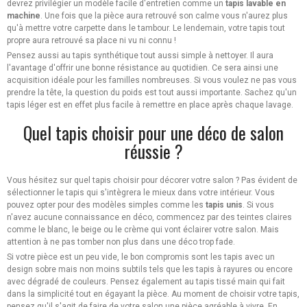
devrez privilégier un modèle facile d'entretien comme un
tapis lavable en
machine
. Une fois que la pièce aura retrouvé son calme vous n'aurez plus
qu'à mettre votre carpette dans le tambour. Le lendemain, votre tapis tout
propre aura retrouvé sa place ni vu ni connu !
Pensez aussi au tapis synthétique tout aussi simple à nettoyer. Il aura
l'avantage d'offrir une bonne résistance au quotidien. Ce sera ainsi une
acquisition idéale pour les familles nombreuses. Si vous voulez ne pas vous
prendre la tête, la question du poids est tout aussi importante. Sachez qu'un
tapis léger est en effet plus facile à remettre en place après chaque lavage.
Quel tapis choisir pour une déco de salon
réussie ?
Vous hésitez sur quel tapis choisir pour décorer votre salon ? Pas évident de
sélectionner le tapis qui s'intègrera le mieux dans votre intérieur. Vous
pouvez opter pour des modèles simples comme les
tapis unis
. Si vous
n'avez aucune connaissance en déco, commencez par des teintes claires
comme le blanc, le beige ou le crème qui vont éclairer votre salon. Mais
attention à ne pas tomber non plus dans une déco trop fade.
Si votre pièce est un peu vide, le bon compromis sont les tapis avec un
design sobre mais non moins subtils tels que les tapis à rayures ou encore
avec dégradé de couleurs. Pensez également au tapis tissé main qui fait
dans la simplicité tout en égayant la pièce. Au moment de choisir votre tapis,
pensez qu'il s'agit de faire de votre salon une pièce agréable à vivre. En