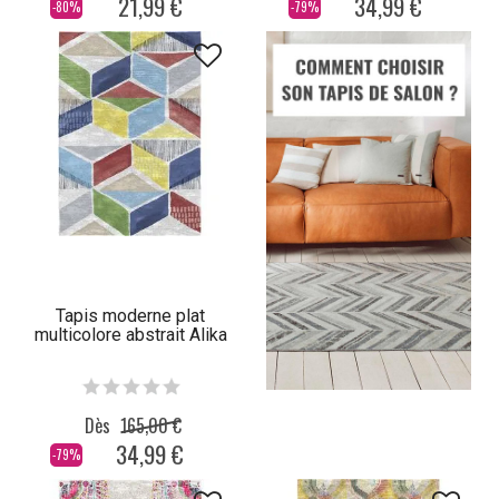
21,99 €
34,99 €
-80%
-79%
Tapis moderne plat
multicolore abstrait Alika
Dès
165,00 €
34,99 €
-79%