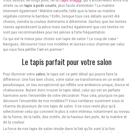
Vous désirez de longs poils, tel un
tapis shaggy
, qui s’entremêlent entre vos
orteils ou un
tapis à poils courts
, plus facile d’entretien ? La matière
intervient également ! Matière naturelle, telle que la laine ou matière
végétale comme le bambou ? Enfin, lorsque tous ces détails auront été
choisis, viendra la couleur dominante à déterminer. Sachez que les teintes
claires agrandissent la pièce mais sachez également que ces teintes ne
sont pas recommandées pour les pièces à forte fréquentation.
Ce qui est le mieux pour choisir son tapis de salon ? Le coup de cœur !
Naviguez, découvrez tous nos modèles et laissez-vous charmer par celui
qui vous fera pétiller l’œil en premier !
Le tapis parfait pour votre salon
Pour illuminer votre
salon
, le tapis est ce petit détail qui pourra faire la
différence. Une fois bien choisi, votre salon se transformera en un endroit
paradisiaque, un lieu exceptionnel qui reflète une ambiance unique, douce et
chaleureuse. Autant donc trouver le tapis idéal, celui qui est en parfaite
harmonie avec l’ensemble de votre décoration. Pour cela, pourquoi ne pas
découvrir l’ensemble de nos modèles?? Vous tomberez surement sous le
charme de plusieurs de nos tapis de salon. Il ne vous reste plus qu’à
sélectionner celui qui convient le plus à votre intérieur, notamment au niveau
de la forme, de la taille, des motifs, de la hauteur des poils, de la matière et
de la couleur.
La force de nos tapis de salon réside dans le fait qu’ils sont à la fois