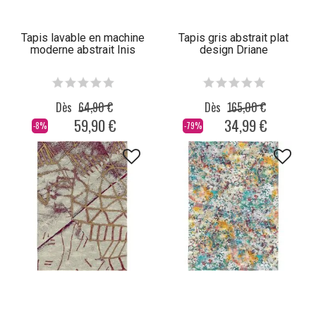
Tapis lavable en machine
Tapis gris abstrait plat
moderne abstrait Inis
design Driane
Dès
64,90 €
Dès
165,00 €
59,90 €
34,99 €
-8%
-79%