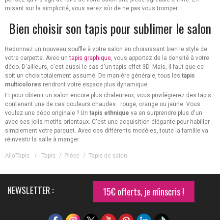
misant sur la simplicité, vous serez sûr de ne pas vous tromper.
Bien choisir son tapis pour sublimer le salon
Redonnez un nouveau souffle à votre salon en choisissant bien le style de
votre carpette. Avec un
tapis graphique
, vous apportez de la densité à votre
déco. D'ailleurs, c'est aussi le cas d'un tapis effet 3D. Mais, il faut que ce
soit un choix totalement assumé. De manière générale, tous les
tapis
multicolores
rendront votre espace plus dynamique.
Et pour obtenir un salon encore plus chaleureux, vous privilégierez des tapis
contenant une de ces couleurs chaudes : rouge, orange ou jaune. Vous
voulez une déco originale ? Un
tapis ethnique
va en surprendre plus d'un
avec ses jolis motifs orientaux. C'est une acquisition élégante pour habiller
simplement votre parquet. Avec ces différents modèles, toute la famille va
réinvestir la salle à manger.
AlloTapis
/
Tapis
/
Pièce
/
Tapis de salon
NEWSLETTER :
15€ offerts, je m'inscris !