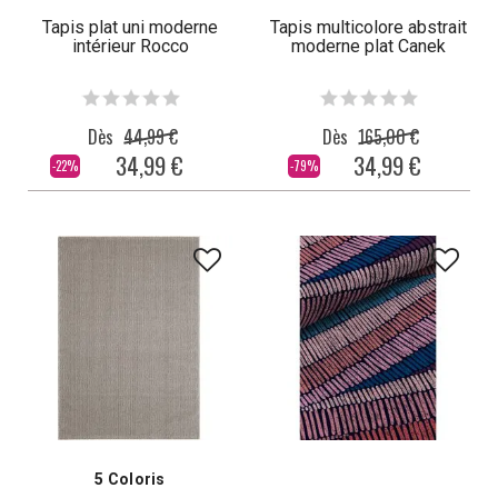
Tapis plat uni moderne
Tapis multicolore abstrait
intérieur Rocco
moderne plat Canek
Dès
44,99 €
Dès
165,00 €
34,99 €
34,99 €
-22%
-79%
5 Coloris