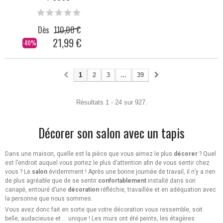
Dès
110,00 €
21,99 €
-80%
1
2
3
...
39
Résultats 1 - 24 sur 927.
Décorer son salon avec un tapis
Dans une maison, quelle est la pièce que vous aimez le plus
décorer
? Quel
est l’endroit auquel vous portez le plus d’attention afin de vous sentir chez
vous ? Le
salon
évidemment ! Après une bonne journée de travail, il n’y a rien
de plus agréable que de se sentir
confortablement
installé dans son
canapé, entouré d’une
décoration
réfléchie, travaillée et en adéquation avec
la personne que nous sommes.
Vous avez donc fait en sorte que votre décoration vous ressemble, soit
belle, audacieuse et … unique ! Les murs ont été peints, les étagères