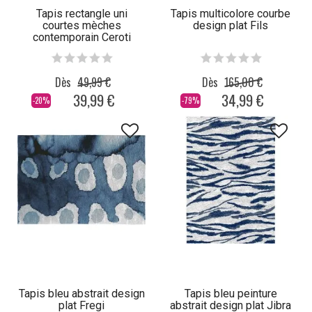
Tapis rectangle uni
Tapis multicolore courbe
courtes mèches
design plat Fils
contemporain Ceroti
Dès
49,99 €
Dès
165,00 €
39,99 €
34,99 €
-20%
-79%
Tapis bleu abstrait design
Tapis bleu peinture
plat Fregi
abstrait design plat Jibra