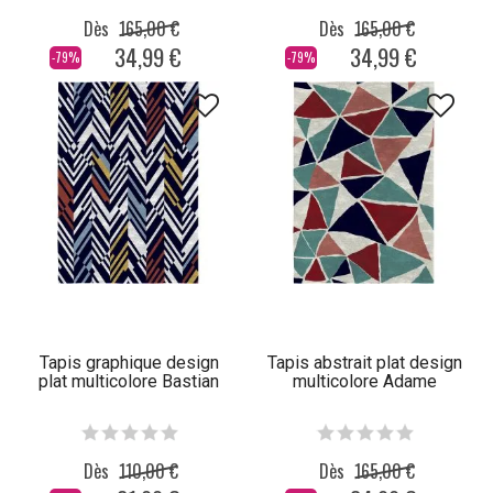
Dès
165,00 €
Dès
165,00 €
34,99 €
34,99 €
-79%
-79%
Tapis graphique design
Tapis abstrait plat design
plat multicolore Bastian
multicolore Adame
Dès
110,00 €
Dès
165,00 €