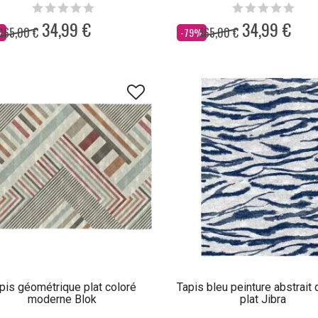
34,99 €
34,99 €
165,00 €
165,00 €
Dès
%
-79%
pis géométrique plat coloré
Tapis bleu peinture abstrait
moderne Blok
plat Jibra