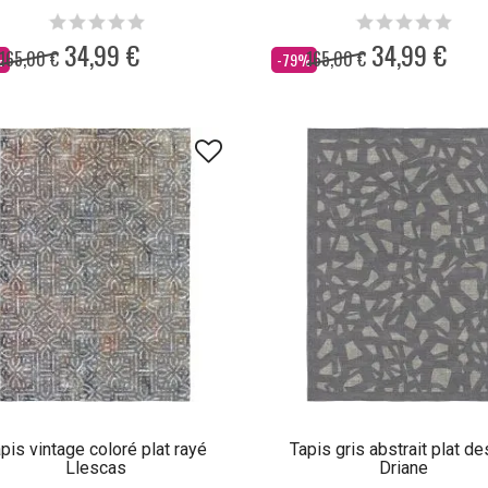
34,99 €
34,99 €
165,00 €
165,00 €
Dès
%
-79%
pis vintage coloré plat rayé
Tapis gris abstrait plat de
Llescas
Driane