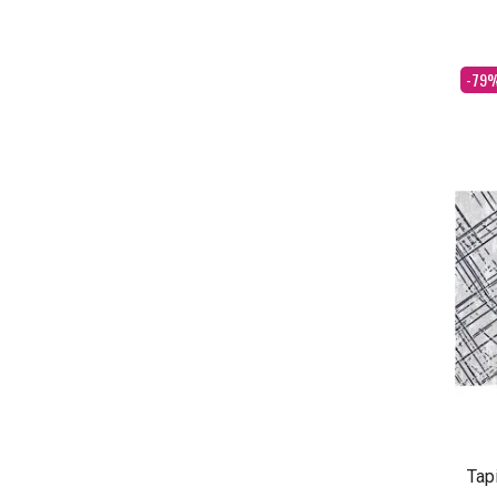
Dès
-79
Tap