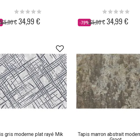
34,99 €
34,99 €
165,00 €
165,00 €
Dès
%
-79%
is gris moderne plat rayé Mik
Tapis marron abstrait moder
Groot