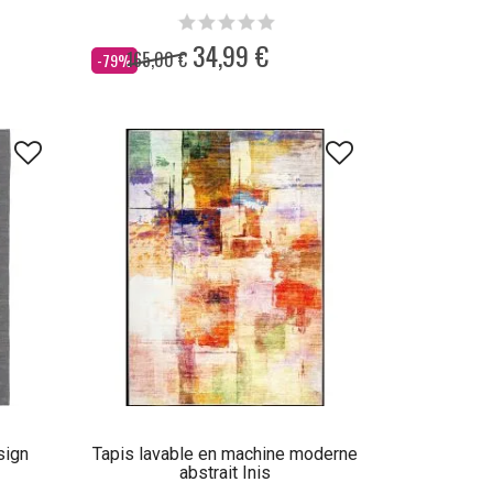
34,99 €
165,00 €
Dès
-79%
sign
Tapis lavable en machine moderne
abstrait Inis