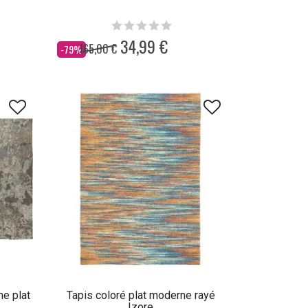
34,99 €
165,00 €
Dès
-79%
ne plat
Tapis coloré plat moderne rayé
Izore