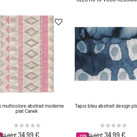
s multicolore abstrait moderne
Tapis bleu abstrait design pl
plat Canek
34,99 €
34,99 €
165,00 €
165,00 €
Dès
%
-79%