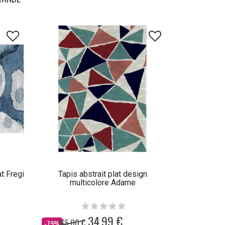
at Fregi
Tapis abstrait plat design
multicolore Adame
34,99 €
165,00 €
Dès
-79%