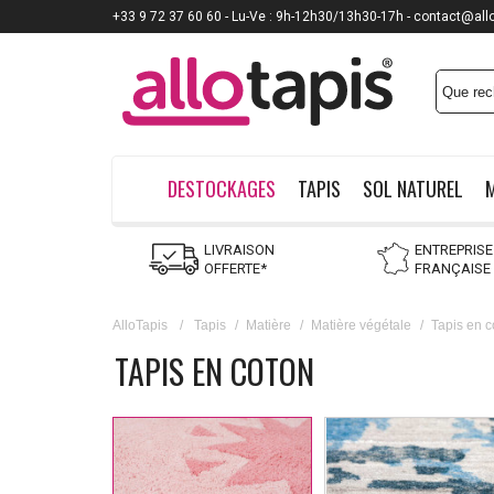
+33 9 72 37 60 60 - Lu-Ve : 9h-12h30/13h30-17h - contact@all
Payez jusqu'à
12x
DESTOCKAGES
TAPIS
SOL NATUREL
LIVRAISON
ENTREPRISE
OFFERTE*
FRANÇAISE
AlloTapis
/
Tapis
/
Matière
/
Matière végétale
/
Tapis en c
TAPIS EN COTON