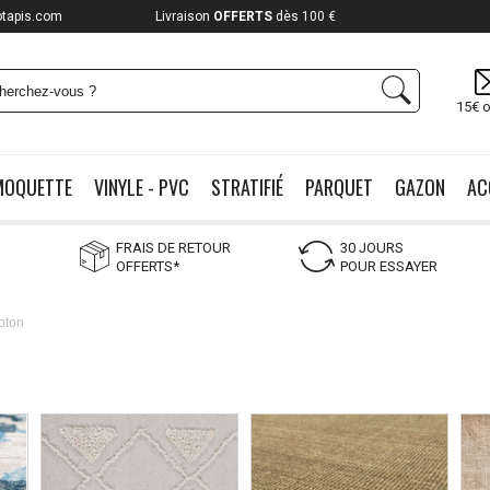
otapis.com
Livraison
OFFERTS
dès 100 €
15€ o
MOQUETTE
VINYLE - PVC
STRATIFIÉ
PARQUET
GAZON
AC
FRAIS DE RETOUR
30 JOURS
OFFERTS*
POUR ESSAYER
oton