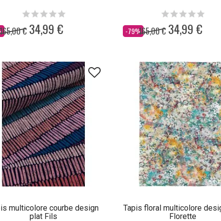
34,99 €
34,99 €
165,00 €
165,00 €
Dès
%
-79%
is multicolore courbe design
Tapis floral multicolore desi
plat Fils
Florette