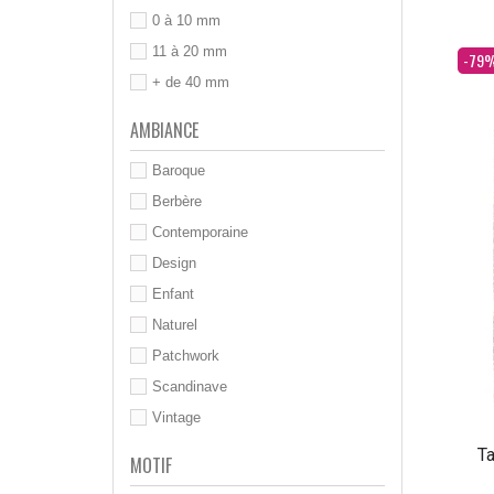
0 à 10 mm
11 à 20 mm
Dès
-79
+ de 40 mm
AMBIANCE
Baroque
Berbère
Contemporaine
Design
Enfant
Naturel
Patchwork
Scandinave
Vintage
Ta
MOTIF