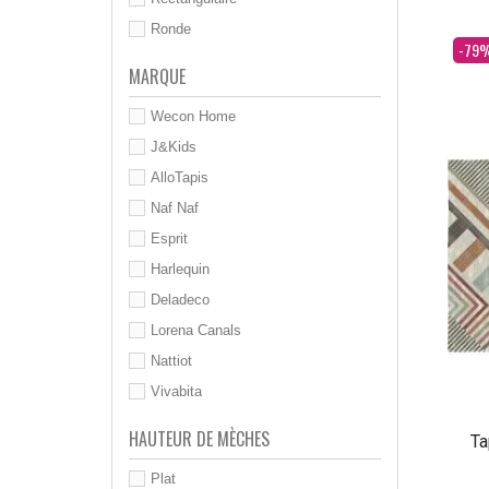
Ronde
Dès
-79
MARQUE
Wecon Home
J&Kids
AlloTapis
Naf Naf
Esprit
Harlequin
Deladeco
Lorena Canals
Nattiot
Vivabita
HAUTEUR DE MÈCHES
Ta
Plat