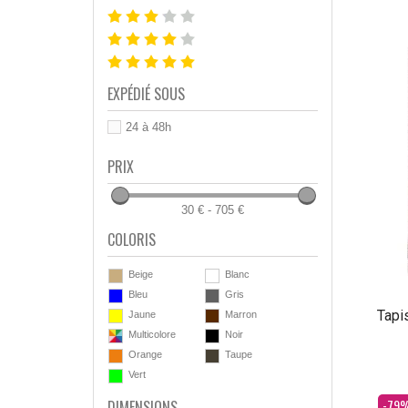
EXPÉDIÉ SOUS
24 à 48h
PRIX
30 € - 705 €
COLORIS
Beige
Blanc
Bleu
Gris
Tapi
Jaune
Marron
Multicolore
Noir
Orange
Taupe
Vert
Dès
-79
DIMENSIONS