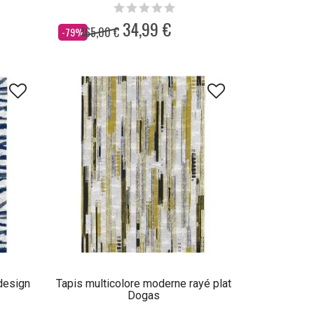
34,99 €
165,00 €
Dès
-79%
 design
Tapis multicolore moderne rayé plat
Dogas