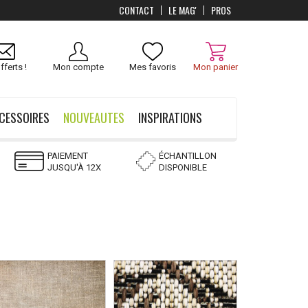
CONTACT
LE MAG'
PROS
fferts !
Mon compte
Mes favoris
Mon panier
CESSOIRES
NOUVEAUTES
INSPIRATIONS
PAIEMENT
ÉCHANTILLON
JUSQU'À 12X
DISPONIBLE