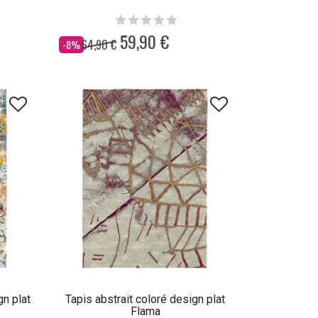
59,90 €
64,90 €
Dès
-8%
gn plat
Tapis abstrait coloré design plat
Flama