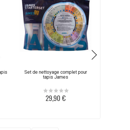
apis
Set de nettoyage complet pour
Produit de net
tapis James
laine C
29,90 €
1