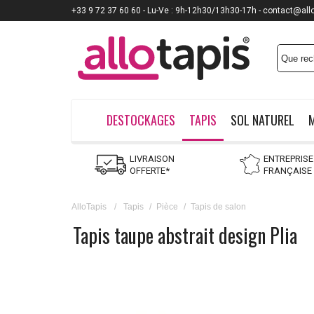
+33 9 72 37 60 60 - Lu-Ve : 9h-12h30/13h30-17h - contact@all
DESTOCKAGES
TAPIS
SOL NATUREL
LIVRAISON
ENTREPRISE
OFFERTE*
FRANÇAISE
AlloTapis
/
Tapis
/
Pièce
/
Tapis de salon
Tapis taupe abstrait design Plia