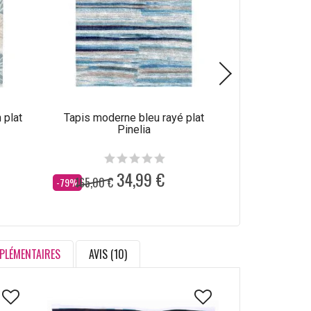
 plat
Tapis moderne bleu rayé plat
Tapis abstrait
Pinelia
34,99 €
165,00 €
165,00 €
Dès
Dès
-79%
-79%
PLÉMENTAIRES
AVIS (10)