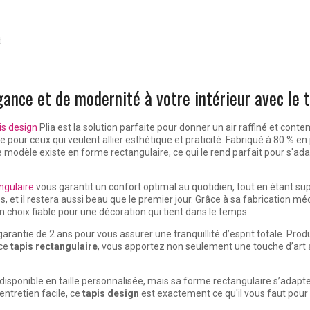
t
ance et de modernité à votre intérieur avec le t
is design
Plia est la solution parfaite pour donner un air raffiné et con
pour ceux qui veulent allier esthétique et praticité. Fabriqué à 80 % en 
e modèle existe en forme rectangulaire, ce qui le rend parfait pour s'ad
ngulaire
vous garantit un confort optimal au quotidien, tout en étant supe
 et il restera aussi beau que le premier jour. Grâce à sa fabrication mé
n choix fiable pour une décoration qui tient dans le temps.
garantie de 2 ans pour vous assurer une tranquillité d’esprit totale. Produ
 ce
tapis rectangulaire
, vous apportez non seulement une touche d’art a
 pas disponible en taille personnalisée, mais sa forme rectangulaire s’ad
ntretien facile, ce
tapis design
est exactement ce qu'il vous faut pour 