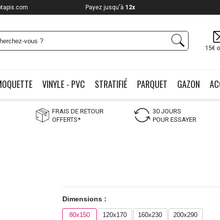
otapis.com
Payez jusqu'à
12x
15€ o
MOQUETTE
VINYLE - PVC
STRATIFIÉ
PARQUET
GAZON
AC
FRAIS DE RETOUR
30 JOURS
OFFERTS*
POUR ESSAYER
Dimensions :
80x150
120x170
160x230
200x290