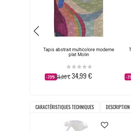
Tapis abstrait multicolore moderne
T
plat Molin
34,99 €
165,00 €
Dès
Dè
-79%
-7
CARACTÉRISTIQUES TECHNIQUES
DESCRIPTION