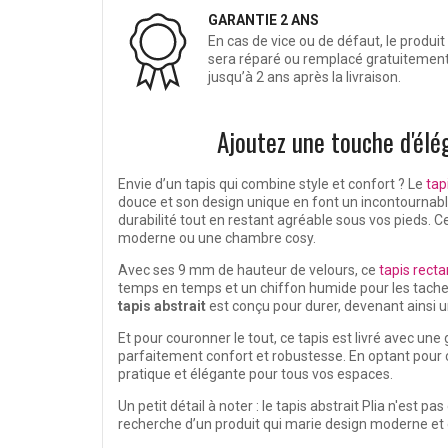
GARANTIE 2 ANS
En cas de vice ou de défaut, le produit
sera réparé ou remplacé gratuitemen
jusqu’à 2 ans après la livraison.
Ajoutez une touche d'élég
Envie d’un tapis qui combine style et confort ? Le
tap
douce et son design unique en font un incontournable 
durabilité tout en restant agréable sous vos pieds. C
moderne ou une chambre cosy.
Avec ses 9 mm de hauteur de velours, ce
tapis recta
temps en temps et un chiffon humide pour les taches,
tapis abstrait
est conçu pour durer, devenant ainsi u
Et pour couronner le tout, ce tapis est livré avec une 
parfaitement confort et robustesse. En optant pour
pratique et élégante pour tous vos espaces.
Un petit détail à noter : le tapis abstrait Plia n'est
recherche d’un produit qui marie design moderne et e