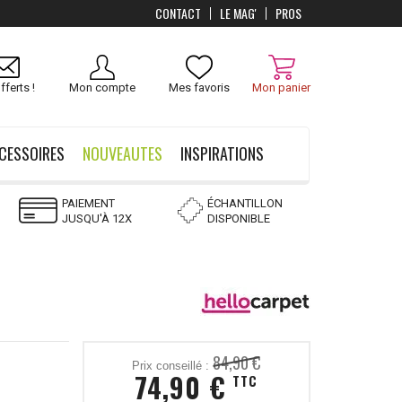
CONTACT
LE MAG'
PROS
Livraison
OFFERTS
dès 100 €
fferts !
Mon compte
Mes favoris
Mon panier
CESSOIRES
NOUVEAUTES
INSPIRATIONS
PAIEMENT
ÉCHANTILLON
JUSQU'À 12X
DISPONIBLE
84,90 €
Prix conseillé :
74,90 €
TTC