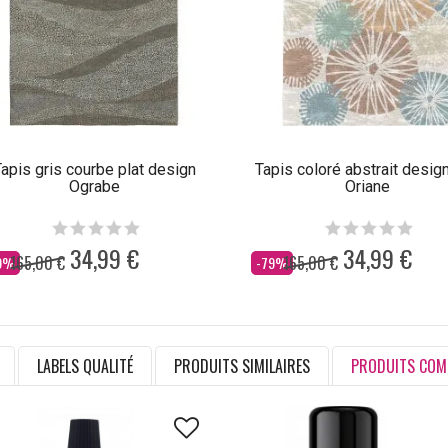
apis gris courbe plat design
Tapis coloré abstrait design
Ograbe
Oriane
34,99 €
34,99 €
165,00 €
165,00 €
s
Dès
9%
-79%
LABELS QUALITÉ
PRODUITS SIMILAIRES
PRODUITS COM