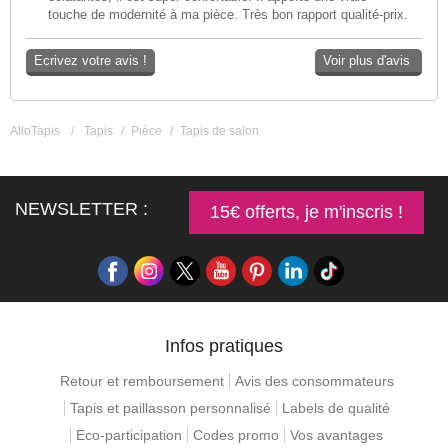
touche de modernité à ma pièce. Très bon rapport qualité-prix.
Ecrivez votre avis !
Voir plus d'avis
AlloTapis
/
Tapis
/
Pièce
/
Tapis de salon
NEWSLETTER :
15€ offerts, je m'inscris !
Infos pratiques
Retour et remboursement
Avis des consommateurs
Tapis et paillasson personnalisé
Labels de qualité
Eco-participation
Codes promo
Vos avantages