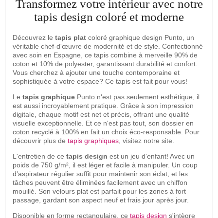
Transformez votre intérieur avec notre
tapis design coloré et moderne
Découvrez le
tapis plat
coloré graphique design Punto, un
véritable chef-d'œuvre de modernité et de style. Confectionné
avec soin en Espagne, ce tapis combine à merveille 90% de
coton et 10% de polyester, garantissant durabilité et confort.
Vous cherchez à ajouter une touche contemporaine et
sophistiquée à votre espace? Ce tapis est fait pour vous!
Le
tapis graphique
Punto n'est pas seulement esthétique, il
est aussi incroyablement pratique. Grâce à son impression
digitale, chaque motif est net et précis, offrant une qualité
visuelle exceptionnelle. Et ce n'est pas tout, son dossier en
coton recyclé à 100% en fait un choix éco-responsable. Pour
découvrir plus de
tapis graphiques
, visitez notre site.
L'entretien de ce
tapis design
est un jeu d'enfant! Avec un
poids de 750 g/m², il est léger et facile à manipuler. Un coup
d'aspirateur régulier suffit pour maintenir son éclat, et les
tâches peuvent être éliminées facilement avec un chiffon
mouillé. Son velours plat est parfait pour les zones à fort
passage, gardant son aspect neuf et frais jour après jour.
Disponible en forme rectangulaire, ce
tapis design
s'intègre