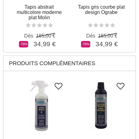
Tapis abstrait
Tapis gris courbe plat
multicolore moderne
design Ograbe
plat Molin
Dès
165,00 €
Dès
165,00 €
34,99 €
34,99 €
-79%
-79%
PRODUITS COMPLÉMENTAIRES