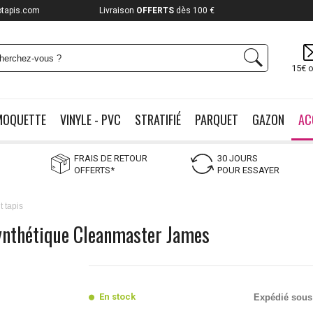
otapis.com
Payez jusqu'à
12x
15€ o
MOQUETTE
VINYLE - PVC
STRATIFIÉ
PARQUET
GAZON
AC
FRAIS DE RETOUR
30 JOURS
OFFERTS*
POUR ESSAYER
t tapis
synthétique Cleanmaster James
En stock
Expédié sous