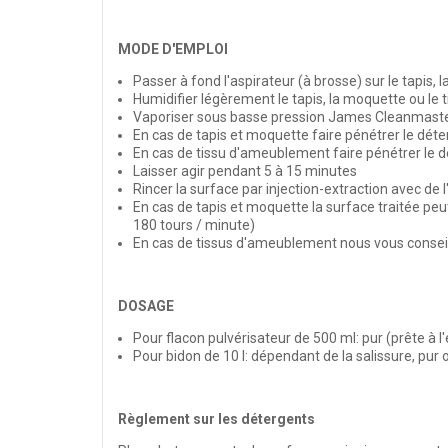
MODE D'EMPLOI
Passer à fond l'aspirateur (à brosse) sur le tapis
Humidifier légèrement le tapis, la moquette ou le
Vaporiser sous basse pression James Cleanmast
En cas de tapis et moquette faire pénétrer le dét
En cas de tissu d'ameublement faire pénétrer le 
Laisser agir pendant 5 à 15 minutes
Rincer la surface par injection-extraction avec de l
En cas de tapis et moquette la surface traitée p
180 tours / minute)
En cas de tissus d'ameublement nous vous conseill
DOSAGE
Pour flacon pulvérisateur de 500 ml: pur (prête à l
Pour bidon de 10 l: dépendant de la salissure, pur o
Règlement sur les détergents