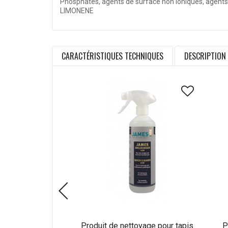
Phosphates, agents de surface non ioniques, age
LIMONENE
CARACTÉRISTIQUES TECHNIQUES
DESCRIPTION
Produit de nettoyage pour tapis
P