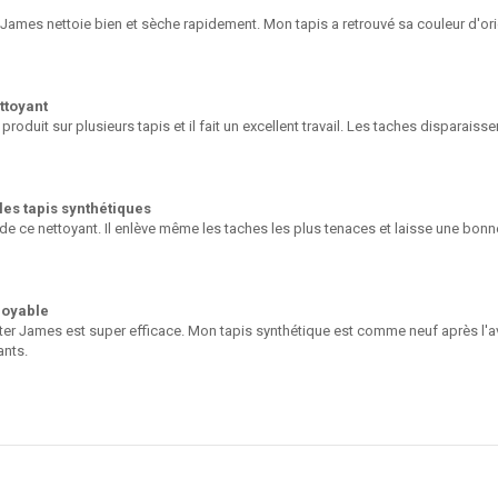
ames nettoie bien et sèche rapidement. Mon tapis a retrouvé sa couleur d'origi
ttoyant
ce produit sur plusieurs tapis et il fait un excellent travail. Les taches disparai
les tapis synthétiques
 de ce nettoyant. Il enlève même les taches les plus tenaces et laisse une bo
royable
r James est super efficace. Mon tapis synthétique est comme neuf après l'avoir 
nts.