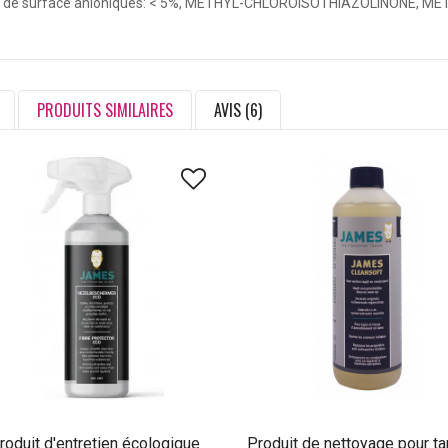
nts de surface anioniques: < 5%, METHYL-CHLOROISOTHIAZOLINONE, M
PRODUITS SIMILAIRES
AVIS (6)
roduit d'entretien écologique
Produit de nettoyage pour ta