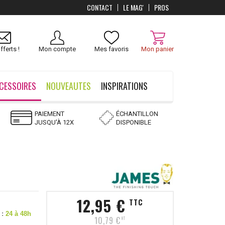
CONTACT
LE MAG'
PROS
Livraison
OFFERTS
dès 100 €
fferts !
Mon compte
Mes favoris
Mon panier
CESSOIRES
NOUVEAUTES
INSPIRATIONS
PAIEMENT
ÉCHANTILLON
JUSQU'À 12X
DISPONIBLE
12,95 €
TTC
 :
24 à 48h
10,79 €
HT