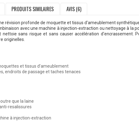
PRODUITS SIMILAIRES
AVIS (6)
e révision profonde de moquette et tissus d'ameublement synthétique
ombinaison avec une machine à injection-extraction ou nettoyage à l
t nettoie sans risque et sans causer accélération d'encrassement. Pou
 originelles.
 moquettes et tissus d’ameublement
es, endroits de passage et taches tenaces
outre que la laine
anti-resalissures
ine à injection-extraction