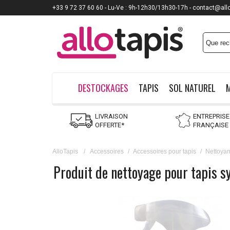
+33 9 72 37 60 60 - Lu-Ve : 9h-12h30/13h30-17h - contact@all
DESTOCKAGES
TAPIS
SOL NATUREL
LIVRAISON
ENTREPRISE
OFFERTE*
FRANÇAISE
AlloTapis
/
Accessoires
/
Accessoires pour tapis
/
Nettoyan
Produit de nettoyage pour tapis 