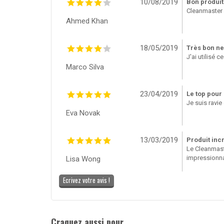
10/08/2019
Bon produit
Cleanmaster J
Ahmed Khan
18/05/2019
Très bon ne
J'ai utilisé 
Marco Silva
23/04/2019
Le top pour 
Je suis ravie
Eva Novak
13/03/2019
Produit inc
Le Cleanmaste
impressionna
Lisa Wong
Ecrivez votre avis !
Craquez aussi pour