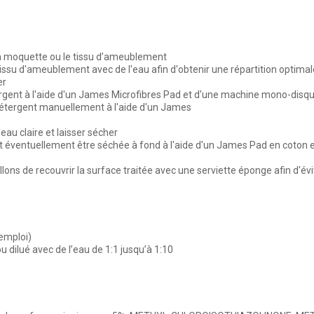
, la moquette ou le tissu d’ameublement
 tissu d'ameublement avec de l'eau afin d'obtenir une répartition opti
er
ergent à l'aide d'un James Microfibres Pad et d'une machine mono-disqu
détergent manuellement à l'aide d'un James
'eau claire et laisser sécher
eut éventuellement être séchée à fond à l'aide d'un James Pad en coton
ons de recouvrir la surface traitée avec une serviette éponge afin d'é
'emploi)
u dilué avec de l’eau de 1:1 jusqu’à 1:10