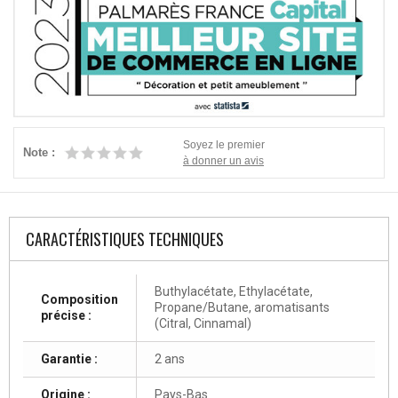
Soyez le premier
Note :
à donner un avis
CARACTÉRISTIQUES TECHNIQUES
Buthylacétate, Ethylacétate,
Composition
Propane/Butane, aromatisants
précise :
(Citral, Cinnamal)
Garantie :
2 ans
Origine :
Pays-Bas