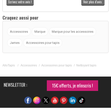
Ecrivez votre avis !
Voir plus d'avis
Craquez aussi pour
Accessoires
Marque
Marque pour les accessoires
James
Accessoires pour tapis
AlloTapis
/
Accessoires
/
Accessoires pour tapis
/
Nettoyant tapis
NEWSLETTER :
15€ offerts, je m'inscris !