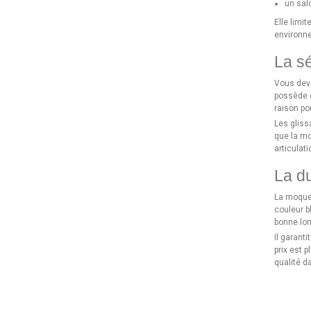
un sal
Elle limi
environne
La sé
Vous deve
possède d
raison po
Les gliss
que la mo
articulat
La du
La moquet
couleur b
bonne lon
Il garant
prix est 
qualité d