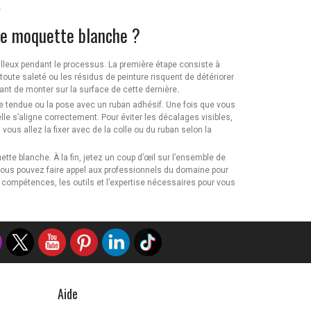
.
ne moquette blanche ?
tilleux pendant le processus. La première étape consiste à
, toute saleté ou les résidus de peinture risquent de détériorer
ant de monter sur la surface de cette dernière
.
ose tendue ou la pose avec un ruban adhésif. Une fois que vous
le s’aligne correctement. Pour éviter les décalages visibles,
us allez la fixer avec de la colle ou du ruban selon la
tte blanche. À la fin, jetez un coup d’œil sur l’ensemble de
, vous pouvez faire appel aux professionnels du domaine pour
 compétences, les outils et l’expertise nécessaires pour vous
Aide