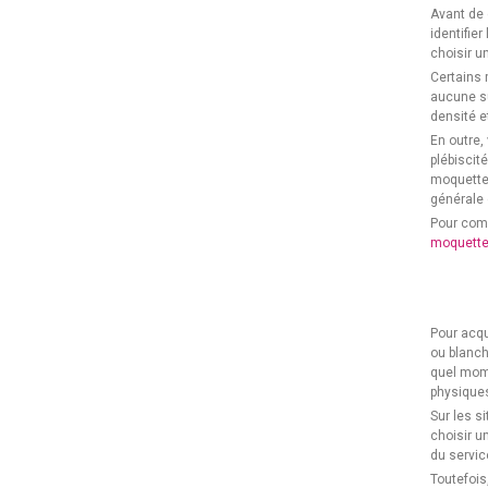
Avant de 
identifie
choisir u
Certains 
aucune su
densité et
En outre,
plébiscit
moquettes
générale 
Pour comp
moquette
Pour acqu
ou blanch
quel mome
physiques
Sur les s
choisir u
du servic
Toutefois