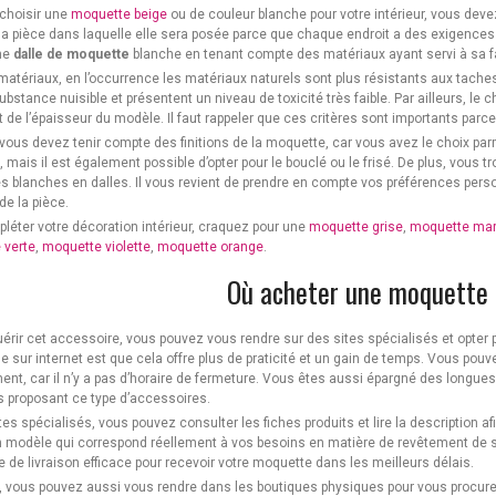
choisir une
moquette beige
ou de couleur blanche pour votre intérieur, vous deve
r la pièce dans laquelle elle sera posée parce que chaque endroit a des exigences
ne
dalle de moquette
blanche en tenant compte des matériaux ayant servi à sa fa
matériaux, en l’occurrence les matériaux naturels sont plus résistants aux tache
bstance nuisible et présentent un niveau de toxicité très faible. Par ailleurs, le 
 de l’épaisseur du modèle. Il faut rappeler que ces critères sont importants parce qu
 vous devez tenir compte des finitions de la moquette, car vous avez le choix par
é, mais il est également possible d’opter pour le bouclé ou le frisé. De plus, vou
 blanches en dalles. Il vous revient de prendre en compte vos préférences perso
de la pièce.
léter votre décoration intérieur, craquez pour une
moquette grise
,
moquette mar
 verte
,
moquette violette
,
moquette orange
.
Où acheter une moquette 
érir cet accessoire, vous pouvez vous rendre sur des sites spécialisés et opter p
e sur internet est que cela offre plus de praticité et un gain de temps. Vous po
nt, car il n’y a pas d’horaire de fermeture. Vous êtes aussi épargné des longues 
 proposant ce type d’accessoires.
ites spécialisés, vous pouvez consulter les fiches produits et lire la description 
n modèle qui correspond réellement à vos besoins en matière de revêtement de sol.
e de livraison efficace pour recevoir votre moquette dans les meilleurs délais.
, vous pouvez aussi vous rendre dans les boutiques physiques pour vous procur