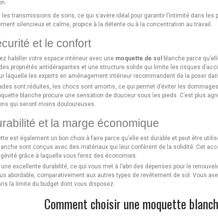
on.
te les transmissions de sons, ce qui s’avère idéal pour garantir l’intimité dans le
ment silencieux et calme, propice à la détente ou à la concentration au travail.
curité et le confort
z habiller votre espace intérieur avec une
moquette de sol
blanche parce qu’ell
es propriétés antidérapantes et une structure solide qui limite les risques d’acci
ur laquelle les experts en aménagement intérieur recommandent de la poser dans 
ades sont réduites, les chocs sont amortis, ce qui permet d’éviter les dommages 
quette blanche procure une sensation de douceur sous les pieds. C’est plus agré
ions qui seront moins douloureuses.
rabilité et la marge économique
te est également un bon choix à faire parce qu’elle est durable et peut être util
lanche sont conçus avec des matériaux qui leur confèrent de la solidité. Cet acces
gévité grâce à laquelle vous ferez des économies.
it une excellente durabilité, ce qui vous met à l’abri des dépenses pour le renouvel
plus abordable, comparativement aux autres types de revêtement de sol. Vous avez
ans la limite du budget dont vous disposez.
Comment choisir une moquette blanche