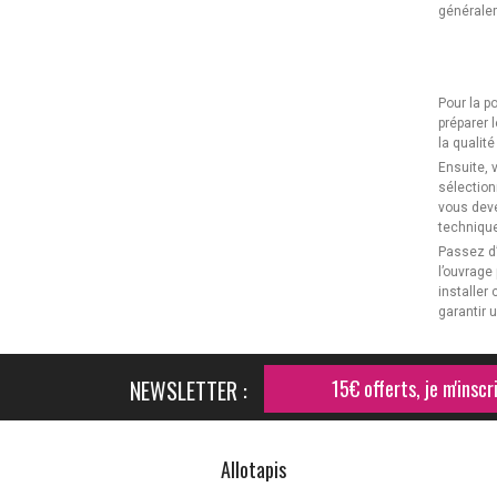
généralem
Pour la p
préparer l
la qualit
Ensuite, 
sélection
vous deve
technique
Passez d’
l’ouvrage
installe
garantir 
NEWSLETTER :
15€ offerts, je m'inscri
Allotapis