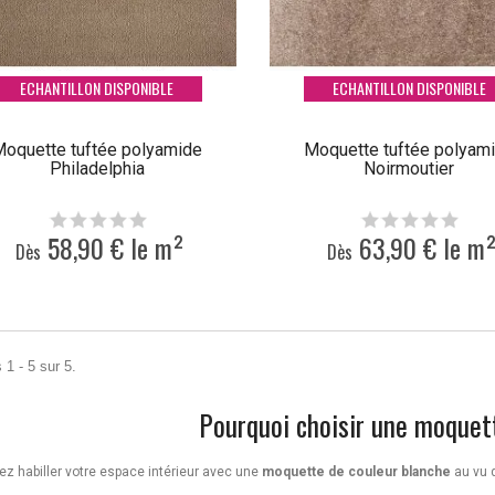
ECHANTILLON DISPONIBLE
ECHANTILLON DISPONIBLE
oquette tuftée polyamide
Moquette tuftée polyam
Philadelphia
Noirmoutier
58,90 € le m²
63,90 € le m
Dès
Dès
 1 - 5 sur 5.
Pourquoi choisir une moquet
z habiller votre espace intérieur avec une
moquette de couleur blanche
au vu d