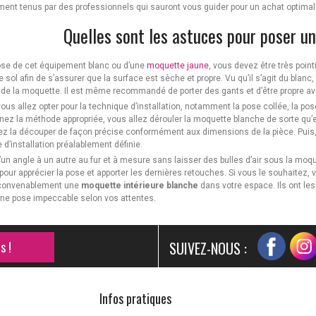
ent tenus par des professionnels qui sauront vous guider pour un achat optimal
Quelles sont les astuces pour poser u
ose de cet équipement blanc ou d’une
moquette jaune
, vous devez être très poin
e sol afin de s’assurer que la surface est sèche et propre. Vu qu’il s’agit du blanc
é de la moquette. Il est même recommandé de porter des gants et d’être propre av
vous allez opter pour la technique d’installation, notamment la pose collée, la p
nez la méthode appropriée, vous allez dérouler la moquette blanche de sorte qu’el
z la découper de façon précise conformément aux dimensions de la pièce. Puis, vo
 d’installation préalablement définie.
un angle à un autre au fur et à mesure sans laisser des bulles d’air sous la moque
 pour apprécier la pose et apporter les dernières retouches. Si vous le souhaitez
r convenablement une
moquette intérieure blanche
dans votre espace. Ils ont les
une pose impeccable selon vos attentes.
s !
SUIVEZ-NOUS :
Infos pratiques