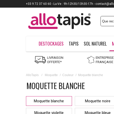
+33 9 72 37 60 60 - Lu-Ve : 9h-12h30/13h30-17h - contact@all
Payez jusqu'à
12x
DESTOCKAGES
TAPIS
SOL NATUREL
LIVRAISON
ENTREPRISE
OFFERTE*
FRANÇAISE
AlloTapis
/
Moquette
/
Couleur
/
Moquette blanche
MOQUETTE BLANCHE
Moquette blanche
Moquette noire
Moquette violette
Moquette bleue