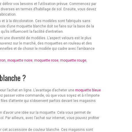
z définir vos besoins et l’utilisation prévue. Commencez par
 diverses en termes d’habillage de sol. Ensuite, vous devez
brication.
s et à la décoloration. Ces modèles sont fabriqués sans
choix d’une moquette blanche doit se faire sur la base de la
’ils influencent la facilité d’entretien.
mi une diversité de modèles. L’aspect velours est le plus
s trouverez sur le marché, des moquettes en rouleau et des
nnelles et de choisir le modèle qui cadre avec l’ambiance
ron
,
moquette noire
,
moquette rose
,
moquette rouge
,
blanche ?
our l’achat en ligne. L’avantage d’acheter une
moquette bleue
uvez passer votre commande, où que vous soyez et à n’importe
files d’attente qui s’observent parfois devant les magasins
afin d’avoir une idée sur la moquette. Cela vous permet de
 Par ailleurs, avec l’achat sur internet, vous pouvez profiter
er cet accessoire de couleur blanche. Ces magasins sont