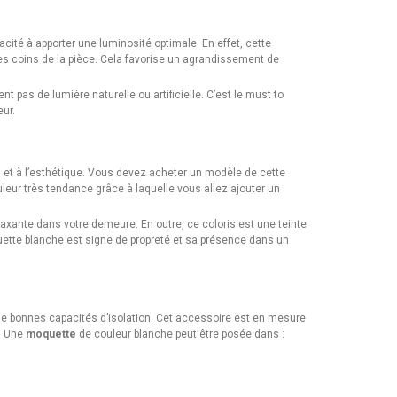
cité à apporter une luminosité optimale. En effet, cette
les coins de la pièce. Cela favorise un agrandissement de
 pas de lumière naturelle ou artificielle. C’est le must to
ur.
n et à l’esthétique. Vous devez acheter un modèle de cette
ouleur très tendance grâce à laquelle vous allez ajouter un
laxante dans votre demeure. En outre, ce coloris est une teinte
uette blanche est signe de propreté et sa présence dans un
it de bonnes capacités d’isolation. Cet accessoire est en mesure
e. Une
moquette
de couleur blanche peut être posée dans :