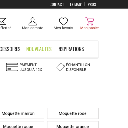
CONTACT
LE MAG'
PROS
fferts !
Mon compte
Mes favoris
Mon panier
CESSOIRES
NOUVEAUTES
INSPIRATIONS
PAIEMENT
ÉCHANTILLON
JUSQU'À 12X
DISPONIBLE
Moquette marron
Moquette rose
Moquette rouge
Moquette orange