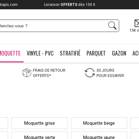
otapis.com
Livraison
OFFERTS
dès 100 €
15€ o
MOQUETTE
VINYLE - PVC
STRATIFIÉ
PARQUET
GAZON
AC
FRAIS DE RETOUR
30 JOURS
OFFERTS*
POUR ESSAYER
Moquette grise
Moquette beige
Moquette verte
Moquette jaune