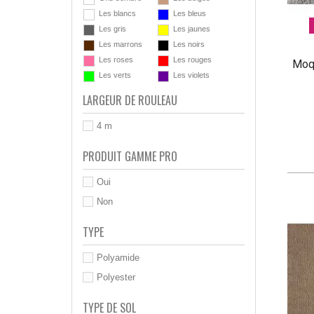
Les blancs
Les bleus
Les gris
Les jaunes
Les marrons
Les noirs
Les roses
Les rouges
Moqu
Les verts
Les violets
LARGEUR DE ROULEAU
4 m
PRODUIT GAMME PRO
Oui
Non
TYPE
Polyamide
Polyester
TYPE DE SOL