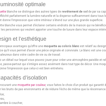
uminosité optimale
ette
blanche se distingue des autres types de
revêtement de sol
de par sa capa
éfléchit parfaitement la lumière naturelle et la disperse suffisamment dans tous 
et donne l’impression que votre intérieur s’étend sur une plus grande superficie.
te blanche vous permet d’éclairer certains endroits de la maison qui ne bénéficient
 les personnes qui veulent apporter une touche de luxure dans leur espace intérie
sign et l’esthétique
principaux avantages qu’offre une
moquette au coloris blanc
est relatif au desig
rce qu’il vous permet d’avoir une pièce originale et conviviale. Le blanc est une c
aleureux dans votre cadre de vie ou de travail.
c un détail sur lequel vous pouvez jouer pour créer une atmosphère paisible et re
le, passe-partout qui s’intègre assez aisément dans tout type de décor. Une moq
nne l’impression que celui-ci est bien entretenu.
apacités d’isolation
procurant une
moquette par couleur
, vous faites le choix d’un produit qui garant
r les bruits de pas environnants et de réduire l’écho de même que la résonnanc
oir,
eau,
ambre à coucher,