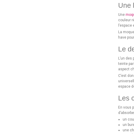
Une l
Une
moqu
couleur r
l’espace 
La moquet
have pour
Le de
L’un des 
teinte pa
aspect ch
C’est don
universel
espace do
Les c
En vous 
d’absorbe
un coul
un bur
une ch