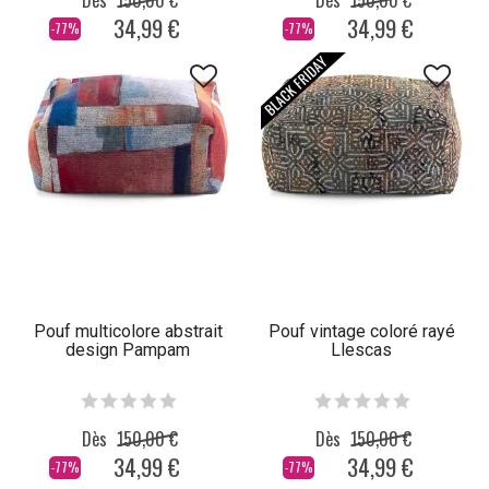
Dès
150,00 €
Dès
150,00 €
tapis
, c'est augmenter la durée de vie d'une pièce de tissu au sol mais
34,99 €
34,99 €
-77%
-77%
aussi la propreté hygiénique et esthétique d'une maison. Il est également
recommandé d'agir rapidement pour traiter les taches ou les
déversements sur votre tapis dès qu'ils surviennent. Utilisez de bons
produits pour les nettoyer et les entretenir régulièrement, et vous les
conserverez de nombreuses années.
Pouf multicolore abstrait
Pouf vintage coloré rayé
design Pampam
Llescas
Dès
150,00 €
Dès
150,00 €
34,99 €
34,99 €
-77%
-77%