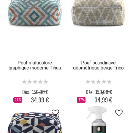
Pouf multicolore
Pouf scandinave
graphique moderne Tihua
géométrique beige Trico
Dès
150,00 €
Dès
150,00 €
34,99 €
34,99 €
-77%
-77%