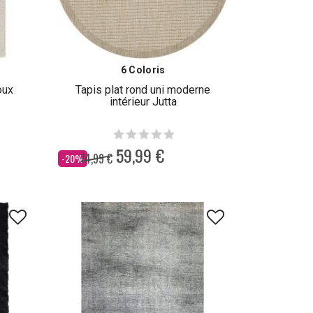
6 Coloris
oux
Tapis plat rond uni moderne
intérieur Jutta
59,99 €
74,99 €
Dès
-20%