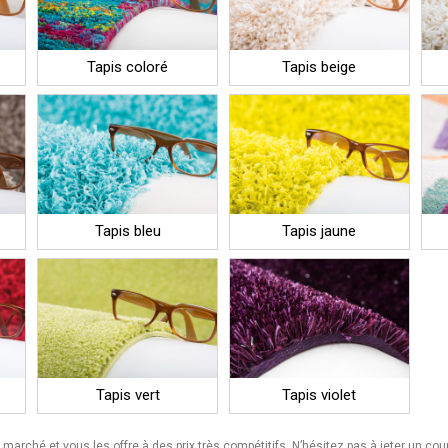
Tapis coloré
Tapis beige
Tapis bleu
Tapis jaune
Tapis vert
Tapis violet
marché et vous les offre à des prix très compétitifs. N’hésitez pas à jeter un coup