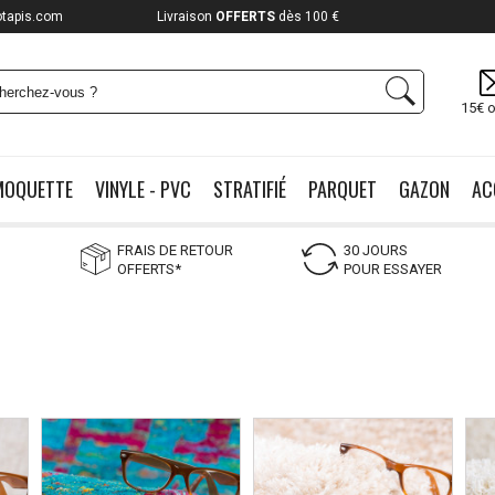
otapis.com
Payez jusqu'à
12x
15€ o
MOQUETTE
VINYLE - PVC
STRATIFIÉ
PARQUET
GAZON
AC
FRAIS DE RETOUR
30 JOURS
OFFERTS*
POUR ESSAYER