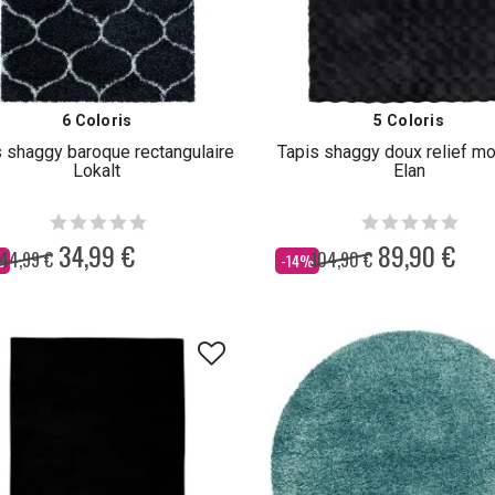
6 Coloris
5 Coloris
s shaggy baroque rectangulaire
Tapis shaggy doux relief m
Lokalt
Elan
34,99 €
89,90 €
44,99 €
104,90 €
Dès
%
-14%