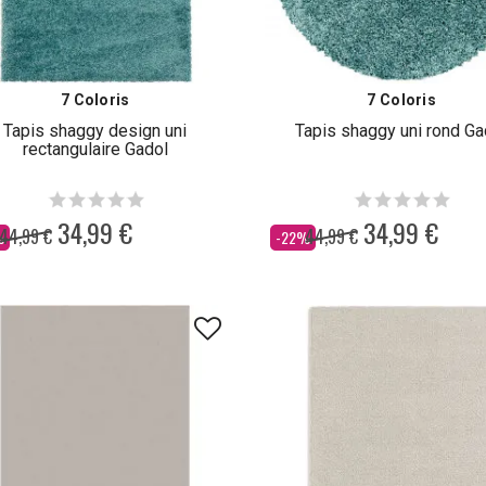
7 Coloris
7 Coloris
Tapis shaggy design uni
Tapis shaggy uni rond Ga
rectangulaire Gadol
34,99 €
34,99 €
44,99 €
44,99 €
Dès
%
-22%