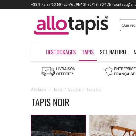
+33 9 72 37 60 60 - Lu-Ve : 9h-12h30/13h30-17h - contact@all
DESTOCKAGES
TAPIS
SOL NATUREL
LIVRAISON
ENTREPRISE
OFFERTE*
FRANÇAISE
AlloTapis
/
Tapis
/
Couleur
/
Tapis noir
TAPIS NOIR