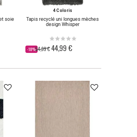
4 Coloris
et soie
Tapis recyclé uni longues mèches
design Whisper
44,99 €
54,99 €
Dès
-18%