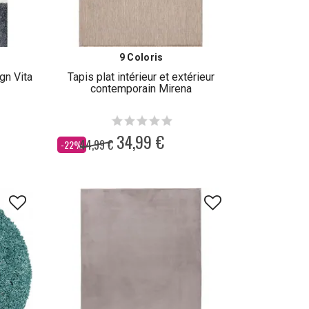
9 Coloris
gn Vita
Tapis plat intérieur et extérieur
contemporain Mirena
34,99 €
44,99 €
Dès
-22%