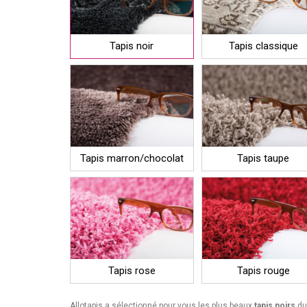
Tapis noir
Tapis classique
Tapis marron/chocolat
Tapis taupe
Tapis rose
Tapis rouge
Allotapis a sélectionné pour vous les plus beaux
tapis noirs
du 