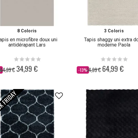
8 Coloris
3 Coloris
apis en microfibre doux uni
Tapis shaggy uni extra d
antidérapant Lars
moderne Paola
34,99 €
64,99 €
44,99 €
74,99 €
Dès
%
-13%