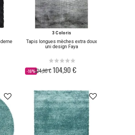
3 Coloris
oderne
Tapis longues mèches extra doux
uni design Faya
104,90 €
124,90 €
Dès
-16%