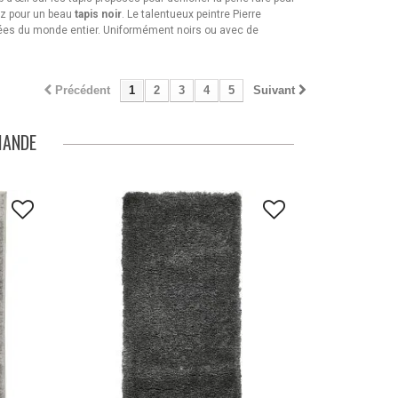
tez pour un beau
tapis noir
. Le talentueux peintre Pierre
ées du monde entier. Uniformément noirs ou avec de
.
Précédent
1
2
3
4
5
Suivant
MANDE