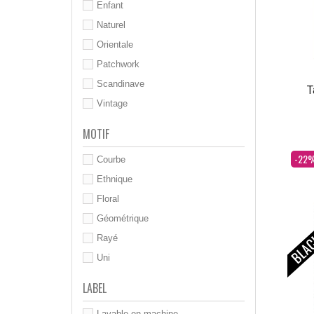
Enfant
Naturel
Orientale
Patchwork
Scandinave
T
Vintage
MOTIF
Dès
-22
Courbe
Ethnique
Floral
Géométrique
Rayé
Uni
LABEL
Lavable en machine