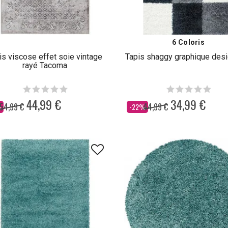
6 Coloris
is viscose effet soie vintage
Tapis shaggy graphique desi
rayé Tacoma
44,99 €
34,99 €
54,99 €
44,99 €
Dès
%
-22%