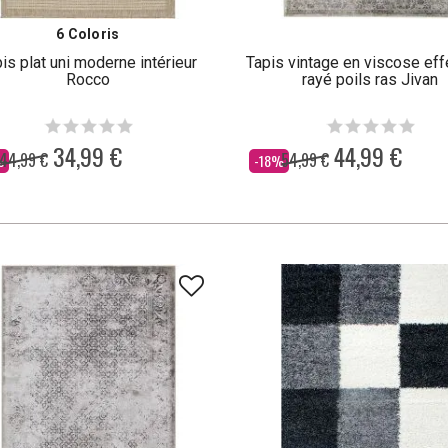
6 Coloris
is plat uni moderne intérieur
Tapis vintage en viscose eff
Rocco
rayé poils ras Jivan
34,99 €
44,99 €
44,99 €
54,99 €
Dès
%
-18%