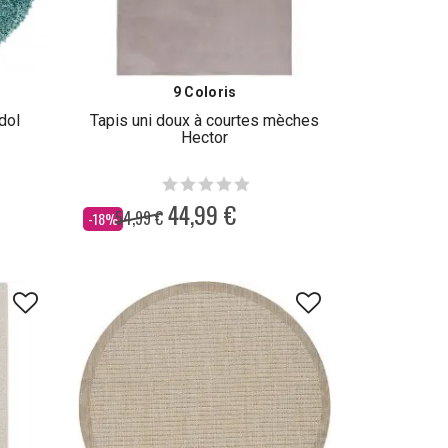
9 Coloris
dol
Tapis uni doux à courtes mèches
Hector
44,99 €
54,99 €
Dès
-18%