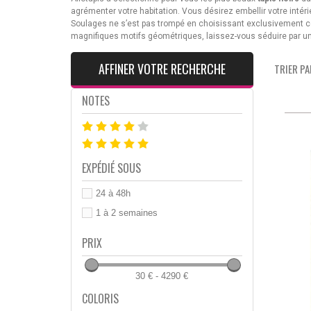
agrémenter votre habitation. Vous désirez embellir votre inté
Soulages ne s’est pas trompé en choisissant exclusivement c
magnifiques motifs géométriques, laissez-vous séduire par 
AFFINER VOTRE RECHERCHE
TRIER PAR
NOTES
EXPÉDIÉ SOUS
24 à 48h
1 à 2 semaines
PRIX
30 € - 4290 €
COLORIS