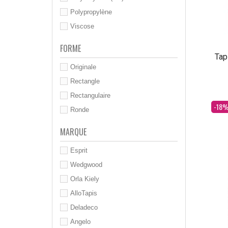
Polypropylène
Viscose
FORME
Tap
Originale
Rectangle
Rectangulaire
Dès
-18
Ronde
MARQUE
Esprit
Wedgwood
Orla Kiely
AlloTapis
Deladeco
Angelo