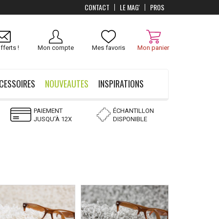
CONTACT
LE MAG'
PROS
Livraison
OFFERTS
dès 100 €
fferts !
Mon compte
Mes favoris
Mon panier
CESSOIRES
NOUVEAUTES
INSPIRATIONS
PAIEMENT
ÉCHANTILLON
JUSQU'À 12X
DISPONIBLE