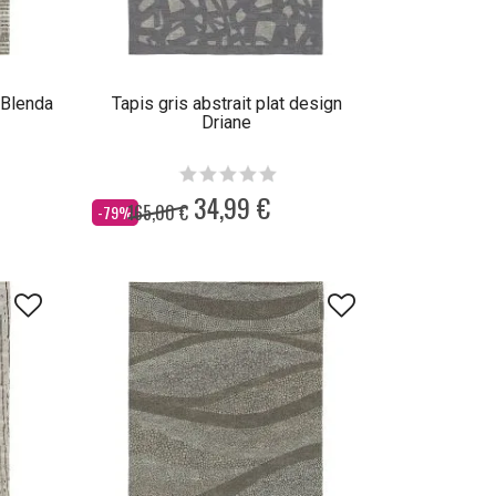
 Blenda
Tapis gris abstrait plat design
Driane
34,99 €
165,00 €
Dès
-79%