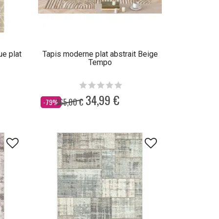
e plat
Tapis moderne plat abstrait Beige
Tempo
34,99 €
165,00 €
Dès
-79%