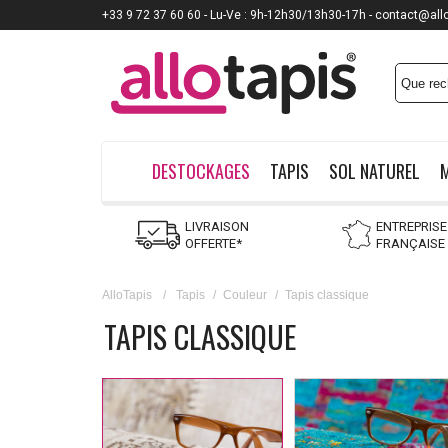
+33 9 72 37 60 60 - Lu-Ve : 9h-12h30/13h30-17h - contact@all
DESTOCKAGES
TAPIS
SOL NATUREL
LIVRAISON
ENTREPRISE
OFFERTE*
FRANÇAISE
AlloTapis
/
Tapis
/
Couleur
/
Tapis classique
TAPIS CLASSIQUE