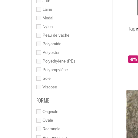
Jute
Laine
Modal
Nylon
Tapi
Peau de vache
Polyamide
Polyester
Dès
-8%
Polyéthylène (PE)
Polypropylène
Soie
Viscose
FORME
Originale
Ovale
Rectangle
Rectangulaire