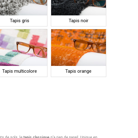
Tapis gris
Tapis noir
Tapis multicolore
Tapis orange
ts de sols, le
tapis classique
n’a rien de pareil. Unique en