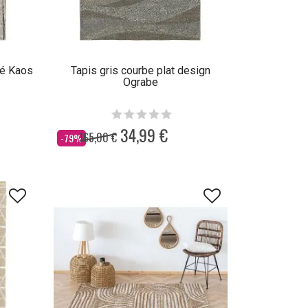
yé Kaos
Tapis gris courbe plat design
Ograbe
34,99 €
165,00 €
Dès
-79%