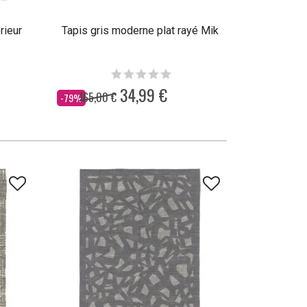
rieur
Tapis gris moderne plat rayé Mik
34,99 €
165,00 €
Dès
-79%