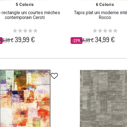
5 Coloris
6 Coloris
s rectangle uni courtes mèches
Tapis plat uni moderne inté
contemporain Ceroti
Rocco
39,99 €
34,99 €
49,99 €
44,99 €
Dès
%
-22%