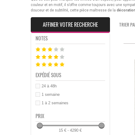
couleur et en motif, il s’offre comme toujours avec une sympat
douceur et de subtilité, cette pièce maîtresse de la
décoration
AFFINER VOTRE RECHERCHE
TRIER PAR
NOTES
EXPÉDIÉ SOUS
24 à 48h
1 semaine
1 à 2 semaines
PRIX
15 € - 4290 €