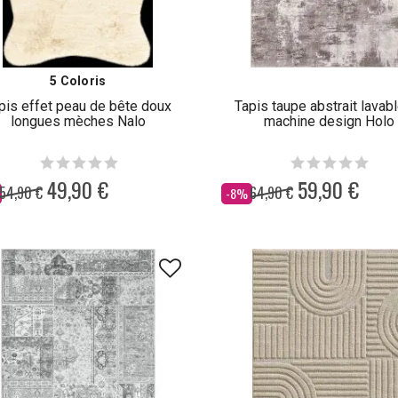
5 Coloris
pis effet peau de bête doux
Tapis taupe abstrait lavab
longues mèches Nalo
machine design Holo
49,90 €
59,90 €
54,90 €
64,90 €
Dès
-8%