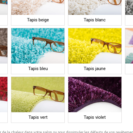
Tapis beige
Tapis blanc
Tapis bleu
Tapis jaune
Tapis vert
Tapis violet
r de la chaleur dans votre salon ou pour dissimuler les défauts de vos revêtemen