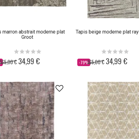
s marron abstrait moderne plat
Tapis beige moderne plat ra
Groot
34,99 €
34,99 €
165,00 €
165,00 €
Dès
%
-79%