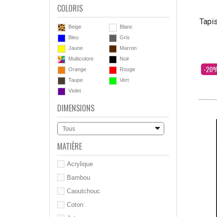
COLORIS
Tapi
Beige
Blanc
Bleu
Gris
Jaune
Marron
Multicolore
Noir
Dès
-20
Orange
Rouge
Taupe
Vert
Violet
DIMENSIONS
Tous
MATIÈRE
Acrylique
Bambou
Caoutchouc
Coton