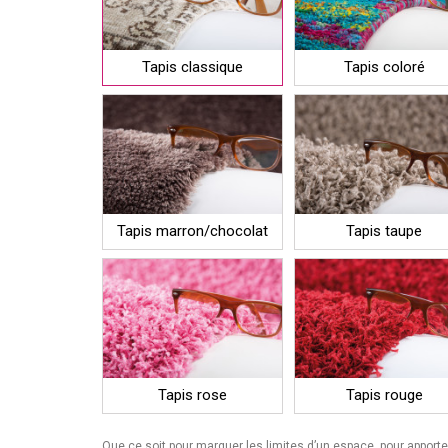
Tapis classique
Tapis coloré
Tapis marron/chocolat
Tapis taupe
Tapis rose
Tapis rouge
Que ce soit pour marquer les limites d’un espace, pour apporte