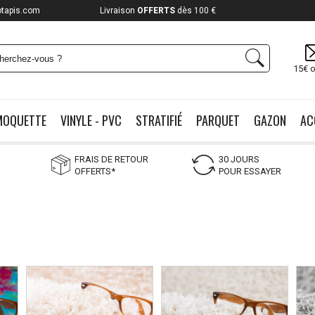
otapis.com
Payez jusqu'à
12x
15€ o
MOQUETTE
VINYLE - PVC
STRATIFIÉ
PARQUET
GAZON
AC
FRAIS DE RETOUR
30 JOURS
OFFERTS*
POUR ESSAYER