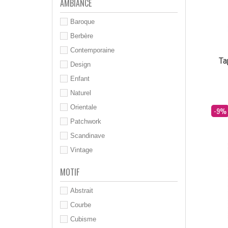
AMBIANCE
Baroque
Berbère
Contemporaine
Ta
Design
Enfant
Naturel
Orientale
Dès
-9%
Patchwork
Scandinave
Vintage
MOTIF
Abstrait
Courbe
Cubisme