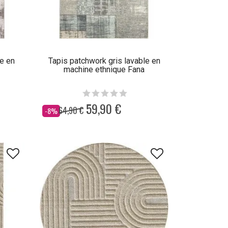
le en
Tapis patchwork gris lavable en
machine ethnique Fana
59,90 €
64,90 €
Dès
-8%