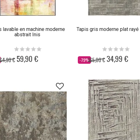
s lavable en machine moderne
Tapis gris moderne plat rayé
abstrait Inis
59,90 €
34,99 €
64,90 €
165,00 €
Dès
-79%