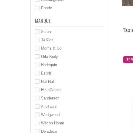
Ronde
MARQUE
Tapi
Scion
J&Kids
Morris & Co
Orla Kiely
Dès
-79
Harlequin
Esprit
Naf Naf
HelloCarpet
Sanderson
AlloTapis
Wedgwood
Wecon Home
Deladeco