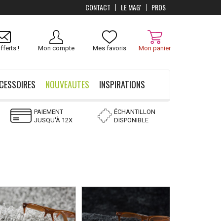
CONTACT
LE MAG'
PROS
Livraison
OFFERTS
dès 100 €
fferts !
Mon compte
Mes favoris
Mon panier
CESSOIRES
NOUVEAUTES
INSPIRATIONS
PAIEMENT
ÉCHANTILLON
JUSQU'À 12X
DISPONIBLE