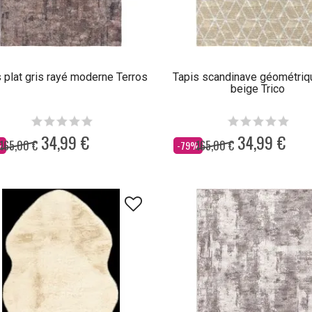
 plat gris rayé moderne Terros
Tapis scandinave géométriqu
beige Trico
34,99 €
34,99 €
165,00 €
165,00 €
Dès
%
-79%