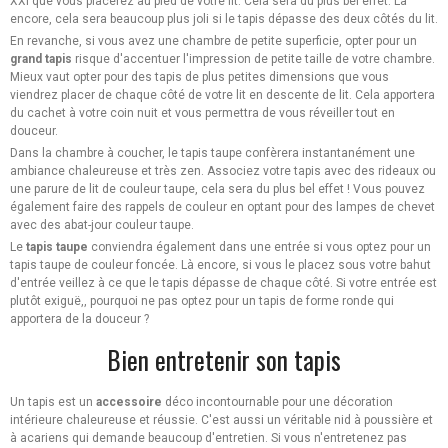
XXl que vous placerez au pied de votre lit. Cela sera du plus bel effet. Là
encore, cela sera beaucoup plus joli si le tapis dépasse des deux côtés du lit.
En revanche, si vous avez une chambre de petite superficie, opter pour un
grand tapis
risque d'accentuer l'impression de petite taille de votre chambre.
Mieux vaut opter pour des tapis de plus petites dimensions que vous
viendrez placer de chaque côté de votre lit en descente de lit. Cela apportera
du cachet à votre coin nuit et vous permettra de vous réveiller tout en
douceur.
Dans la chambre à coucher, le tapis taupe confèrera instantanément une
ambiance chaleureuse et très zen. Associez votre tapis avec des rideaux ou
une parure de lit de couleur taupe, cela sera du plus bel effet ! Vous pouvez
également faire des rappels de couleur en optant pour des lampes de chevet
avec des abat-jour couleur taupe.
Le
tapis taupe
conviendra également dans une entrée si vous optez pour un
tapis taupe de couleur foncée. Là encore, si vous le placez sous votre bahut
d'entrée veillez à ce que le tapis dépasse de chaque côté. Si votre entrée est
plutôt exiguë,, pourquoi ne pas optez pour un tapis de forme ronde qui
apportera de la douceur ?
Bien entretenir son tapis
Un tapis est un
accessoire
déco incontournable pour une décoration
intérieure chaleureuse et réussie. C'est aussi un véritable nid à poussière et
à acariens qui demande beaucoup d'entretien. Si vous n'entretenez pas