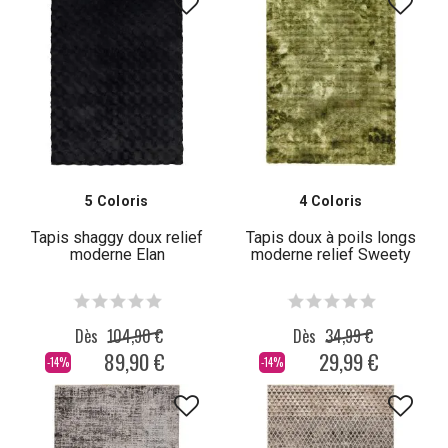
5 Coloris
4 Coloris
Tapis shaggy doux relief
Tapis doux à poils longs
moderne Elan
moderne relief Sweety
Dès
104,90 €
Dès
34,99 €
89,90 €
29,99 €
-14%
-14%