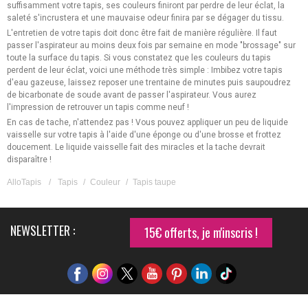
suffisamment votre tapis, ses couleurs finiront par perdre de leur éclat, la
saleté s'incrustera et une mauvaise odeur finira par se dégager du tissu.
L'entretien de votre tapis doit donc être fait de manière régulière. Il faut
passer l'aspirateur au moins deux fois par semaine en mode "brossage" sur
toute la surface du tapis. Si vous constatez que les couleurs du tapis
perdent de leur éclat, voici une méthode très simple : Imbibez votre tapis
d'eau gazeuse, laissez reposer une trentaine de minutes puis saupoudrez
de bicarbonate de soude avant de passer l'aspirateur. Vous aurez
l'impression de retrouver un tapis comme neuf !
En cas de tache, n'attendez pas ! Vous pouvez appliquer un peu de liquide
vaisselle sur votre tapis à l'aide d'une éponge ou d'une brosse et frottez
doucement. Le liquide vaisselle fait des miracles et la tache devrait
disparaître !
AlloTapis
/
Tapis
/
Couleur
/
Tapis taupe
NEWSLETTER :
15€ offerts, je m'inscris !