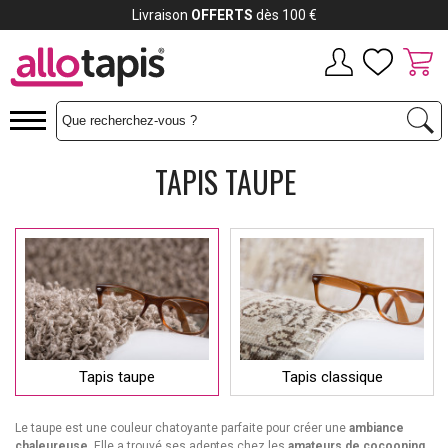
Payez jusqu'à
12x
TAPIS TAUPE
Tapis taupe
Tapis classique
Le taupe est une couleur chatoyante parfaite pour créer une
ambiance
chaleureuse
. Elle a trouvé ses adeptes chez les
amateurs de cocooning