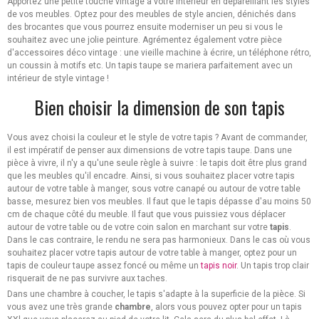
Apportez une petite touche vintage à votre intérieur en dépareillant les styles
de vos meubles. Optez pour des meubles de style ancien, dénichés dans
des brocantes que vous pourrez ensuite moderniser un peu si vous le
souhaitez avec une jolie peinture. Agrémentez également votre pièce
d'accessoires déco vintage : une vieille machine à écrire, un téléphone rétro,
un coussin à motifs etc. Un tapis taupe se mariera parfaitement avec un
intérieur de style vintage !
Bien choisir la dimension de son tapis
Vous avez choisi la couleur et le style de votre tapis ? Avant de commander,
il est impératif de penser aux dimensions de votre tapis taupe. Dans une
pièce à vivre, il n'y a qu'une seule règle à suivre : le tapis doit être plus grand
que les meubles qu'il encadre. Ainsi, si vous souhaitez placer votre tapis
autour de votre table à manger, sous votre canapé ou autour de votre table
basse, mesurez bien vos meubles. Il faut que le tapis dépasse d'au moins 50
cm de chaque côté du meuble. Il faut que vous puissiez vous déplacer
autour de votre table ou de votre coin salon en marchant sur votre
tapis
.
Dans le cas contraire, le rendu ne sera pas harmonieux. Dans le cas où vous
souhaitez placer votre tapis autour de votre table à manger, optez pour un
tapis de couleur taupe assez foncé ou même un
tapis noir
. Un tapis trop clair
risquerait de ne pas survivre aux taches.
Dans une chambre à coucher, le tapis s'adapte à la superficie de la pièce. Si
vous avez une très grande
chambre
, alors vous pouvez opter pour un tapis