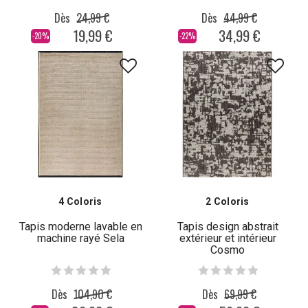
Dès
24,99 €
Dès
44,99 €
19,99 €
34,99 €
-20%
-22%
4 Coloris
2 Coloris
Tapis moderne lavable en
Tapis design abstrait
machine rayé Sela
extérieur et intérieur
Cosmo
Dès
104,90 €
Dès
69,99 €