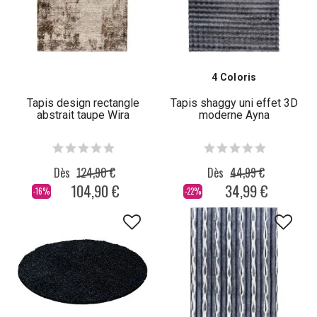
4 Coloris
Tapis design rectangle
Tapis shaggy uni effet 3D
abstrait taupe Wira
moderne Ayna
Dès
124,90 €
Dès
44,99 €
104,90 €
34,99 €
-16%
-22%