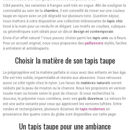
Côté parents, les variantes à franges sont très en vogue. Afin de souligner la
convivialité au sein de la
chambre
, il est conseillé de miser sur une couleur
taupe en rayure avec un joli dégradé sur plusieurs tons. Question séjour,
nous mettons à votre disposition une collection intéressante de
tapis chic
tissé à la main pour un rendu fin et élégant. Les motifs en courbes, cubiques
ou géométriques sont idéals pour un décor
design et contemporain
.
Envie d'un effet naturel ? Vous pouvez choisir parmi les
tapis unis
ou à fleurs.
Pour un accueil original, nous vous proposons des
paillassons
stylés, faciles
à entretenir et antidérapants.
Choisir la matière de son tapis taupe
Le polypropylène est la matière parfaite si vous avez des enfants en bas âge.
Elle est très solide, imperméable et résiste aux abrasions. Vous retrouvez
aussi ce côté rigide chez le nylon. Les fanas de
matières naturels
seront
séduits par la peau de mouton ou le chanvre. Nous les proposons en version
nouée main ou tissée selon le gout de chacun. Si vous recherchez la
douceur, le polyester vous comblera, avec ses
poils duveteux
. Le velours fin
est une autre variante pour ceux qui apprécient les versions tuftées. Entre
rondes et rectangulaires, plusieurs dizaines de
tapis modernes
en
provenance des quatre coins du globe sont disponibles sur cette page.
Un tapis taupe pour une ambiance