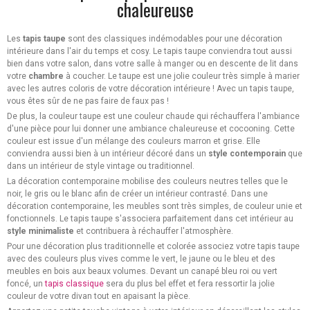
chaleureuse
Les
tapis taupe
sont des classiques indémodables pour une décoration
intérieure dans l'air du temps et cosy. Le tapis taupe conviendra tout aussi
bien dans votre salon, dans votre salle à manger ou en descente de lit dans
votre
chambre
à coucher. Le taupe est une jolie couleur très simple à marier
avec les autres coloris de votre décoration intérieure ! Avec un tapis taupe,
vous êtes sûr de ne pas faire de faux pas !
De plus, la couleur taupe est une couleur chaude qui réchauffera l'ambiance
d'une pièce pour lui donner une ambiance chaleureuse et cocooning. Cette
couleur est issue d'un mélange des couleurs marron et grise. Elle
conviendra aussi bien à un intérieur décoré dans un
style contemporain
que
dans un intérieur de style vintage ou traditionnel.
La décoration contemporaine mobilise des couleurs neutres telles que le
noir, le gris ou le blanc afin de créer un intérieur contrasté. Dans une
décoration contemporaine, les meubles sont très simples, de couleur unie et
fonctionnels. Le tapis taupe s'associera parfaitement dans cet intérieur au
style minimaliste
et contribuera à réchauffer l'atmosphère.
Pour une décoration plus traditionnelle et colorée associez votre tapis taupe
avec des couleurs plus vives comme le vert, le jaune ou le bleu et des
meubles en bois aux beaux volumes. Devant un canapé bleu roi ou vert
foncé, un
tapis classique
sera du plus bel effet et fera ressortir la jolie
couleur de votre divan tout en apaisant la pièce.