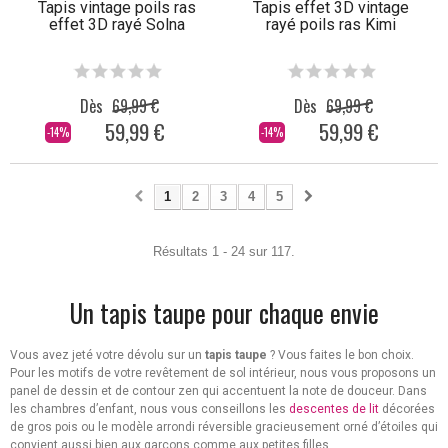
Tapis vintage poils ras
Tapis effet 3D vintage
effet 3D rayé Solna
rayé poils ras Kimi
Dès
69,99 €
Dès
69,99 €
59,99 €
59,99 €
-14%
-14%
1
2
3
4
5
Résultats 1 - 24 sur 117.
Un tapis taupe pour chaque envie
Vous avez jeté votre dévolu sur un
tapis taupe
? Vous faites le bon choix.
Pour les motifs de votre revêtement de sol intérieur, nous vous proposons un
panel de dessin et de contour zen qui accentuent la note de douceur. Dans
les chambres d’enfant, nous vous conseillons les
descentes de lit
décorées
de gros pois ou le modèle arrondi réversible gracieusement orné d’étoiles qui
convient aussi bien aux garçons comme aux petites filles.