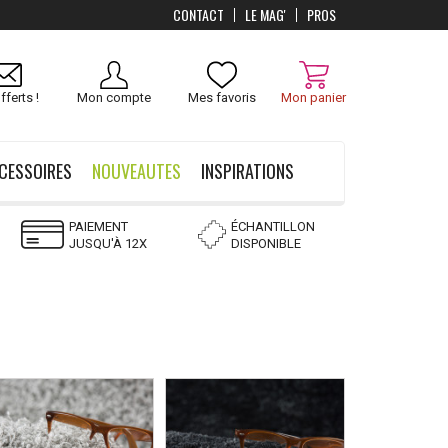
CONTACT
LE MAG'
PROS
Livraison
OFFERTS
dès 100 €
fferts !
Mon compte
Mes favoris
Mon panier
CESSOIRES
NOUVEAUTES
INSPIRATIONS
PAIEMENT
ÉCHANTILLON
JUSQU'À 12X
DISPONIBLE