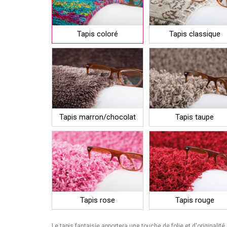
Tapis coloré
Tapis classique
Tapis marron/chocolat
Tapis taupe
Tapis rose
Tapis rouge
Le tapis fantaisie apportera une touche de folie et d'originalité