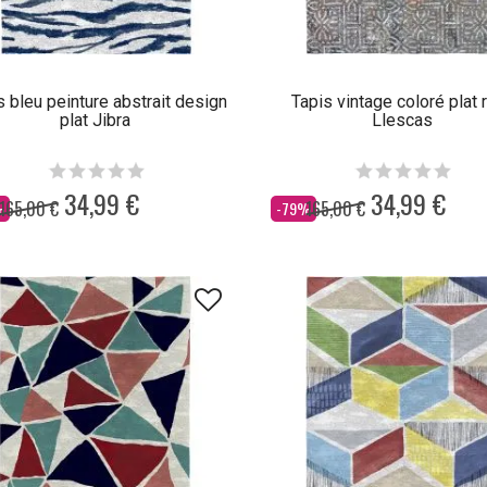
s bleu peinture abstrait design
Tapis vintage coloré plat 
plat Jibra
Llescas
34,99 €
34,99 €
165,00 €
165,00 €
Dès
%
-79%