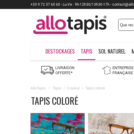
+33 9 72 37 60 60 - Lu-Ve : 9h-12h30/13h30-17h - contact@all
DESTOCKAGES
TAPIS
SOL NATUREL
LIVRAISON
ENTREPRISE
OFFERTE*
FRANÇAISE
AlloTapis
/
Tapis
/
Couleur
/
Tapis coloré
TAPIS COLORÉ