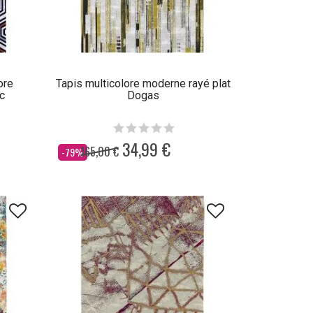
ore
Tapis multicolore moderne rayé plat
c
Dogas
34,99 €
165,00 €
Dès
-79%