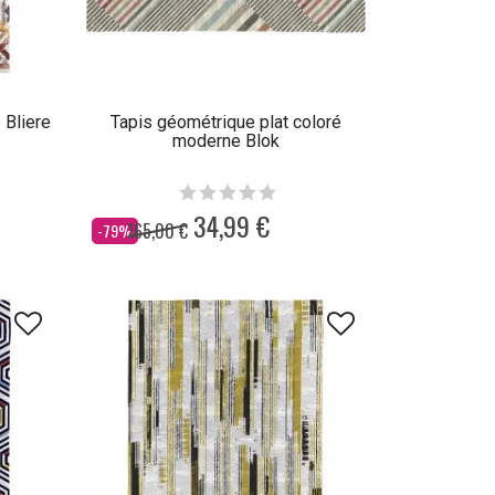
 Bliere
Tapis géométrique plat coloré
moderne Blok
34,99 €
165,00 €
Dès
-79%