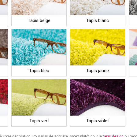
Tapis beige
Tapis blanc
Tapis bleu
Tapis jaune
Tapis vert
Tapis violet
 à votre décoration. Pour plus de sobriété, optez plutôt pour le
tapis design
ou mode