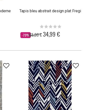
moderne
Tapis bleu abstrait design plat Fregi
34,99 €
165,00 €
Dès
-79%