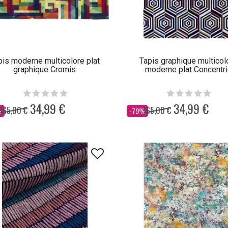
pis moderne multicolore plat
Tapis graphique multicol
graphique Cromis
moderne plat Concentri
34,99 €
34,99 €
165,00 €
165,00 €
Dès
%
-79%