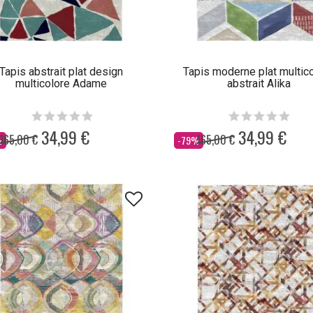
Tapis abstrait plat design
Tapis moderne plat multic
multicolore Adame
abstrait Alika
34,99 €
34,99 €
165,00 €
165,00 €
Dès
%
-79%