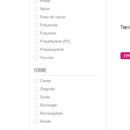
Modal
Nylon
Peau de vache
Polyamide
Tapi
Polyester
Polyéthylène (PE)
Polypropylène
Dès
-79
Viscose
FORME
Carrée
Originale
Ovale
Rectangle
Rectangulaire
Ronde