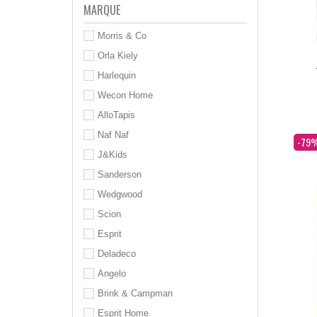
MARQUE
Morris & Co
Orla Kiely
Harlequin
Wecon Home
AlloTapis
Naf Naf
Dès
-79
J&Kids
Sanderson
Wedgwood
Scion
Esprit
Deladeco
Angelo
Brink & Campman
Esprit Home