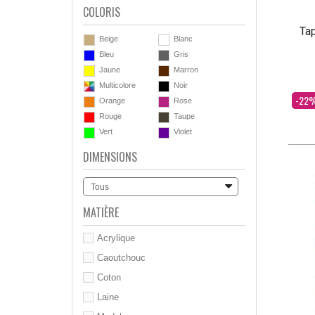
COLORIS
Tap
Beige
Blanc
Bleu
Gris
Jaune
Marron
Multicolore
Noir
Dès
-22
Orange
Rose
Rouge
Taupe
Vert
Violet
DIMENSIONS
Tous
MATIÈRE
Acrylique
Caoutchouc
Coton
Laine