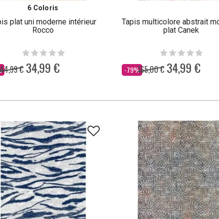
6 Coloris
is plat uni moderne intérieur
Tapis multicolore abstrait 
Rocco
plat Canek
34,99 €
34,99 €
44,99 €
165,00 €
Dès
%
-79%