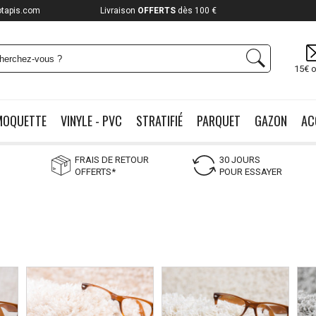
otapis.com
Payez jusqu'à
12x
15€ o
MOQUETTE
VINYLE - PVC
STRATIFIÉ
PARQUET
GAZON
AC
FRAIS DE RETOUR
30 JOURS
OFFERTS*
POUR ESSAYER