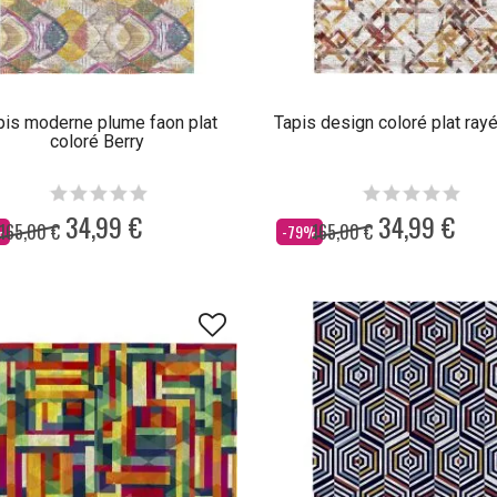
pis moderne plume faon plat
Tapis design coloré plat rayé
coloré Berry
34,99 €
34,99 €
165,00 €
165,00 €
Dès
%
-79%