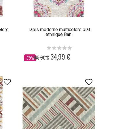
olore
Tapis moderne multicolore plat
ethnique Bani
34,99 €
165,00 €
Dès
-79%