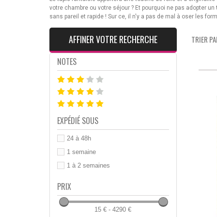
votre chambre ou votre séjour ? Et pourquoi ne pas adopter un
sans pareil et rapide ! Sur ce, il n'y a pas de mal à oser les 
AFFINER VOTRE RECHERCHE
TRIER PAR
NOTES
EXPÉDIÉ SOUS
24 à 48h
1 semaine
1 à 2 semaines
PRIX
15 € - 4290 €