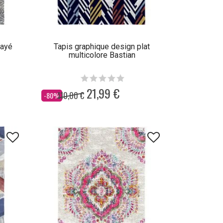
rayé
Tapis graphique design plat
multicolore Bastian
21,99 €
110,00 €
Dès
-80%