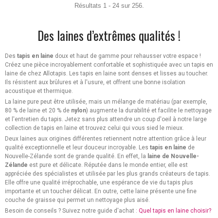
Résultats 1 - 24 sur 256.
Des laines d’extrêmes qualités !
Des
tapis en laine
doux et haut de gamme pour rehausser votre espace !
Créez une pièce incroyablement confortable et sophistiquée avec un tapis en
laine de chez Allotapis. Les tapis en laine sont denses et lisses au toucher.
Ils résistent aux brûlures et à l'usure, et offrent une bonne isolation
acoustique et thermique.
La laine pure peut être utilisée, mais un mélange de matériau (par exemple,
80 % de laine et 20 % de
nylon
) augmente la durabilité et facilite le nettoyage
et l'entretien du tapis. Jetez sans plus attendre un coup d'oeil à notre large
collection de tapis en laine et trouvez celui qui vous sied le mieux.
Deux laines aux origines différentes retiennent notre attention grâce à leur
qualité exceptionnelle et leur douceur incroyable. Les
tapis en laine
de
Nouvelle-Zélande sont de grande qualité. En effet, la
laine de Nouvelle-
Zélande
est pure et délicate. Réputée dans le monde entier, elle est
appréciée des spécialistes et utilisée par les plus grands créateurs de tapis.
Elle offre une qualité irréprochable, une espérance de vie du tapis plus
importante et un toucher délicat. En outre, cette laine présente une fine
couche de graisse qui permet un nettoyage plus aisé.
Besoin de conseils ? Suivez notre guide d'achat :
Quel tapis en laine choisir?