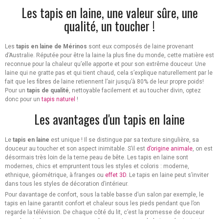
Les tapis en laine, une valeur sûre, une
qualité, un toucher !
Les
tapis en laine de Mérinos
sont eux composés de laine provenant
d’Australie. Réputée pour être la laine la plus fine du monde, cette matière est
reconnue pour la chaleur qu’elle apporte et pour son extrême douceur. Une
laine qui ne gratte pas et qui tient chaud, cela s’explique naturellement par le
fait que les fibres de laine retiennent l’air jusqu’à 80% de leur propre poids!
Pour un
tapis de qualité
, nettoyable facilement et au toucher divin, optez
donc pour un
tapis naturel
!
Les avantages d'un tapis en laine
Le
tapis en laine
est unique ! Il se distingue par sa texture singulière, sa
douceur au toucher et son aspect inimitable. S’il est
d’origine animale
, on est
désormais très loin de la terne peau de bête. Les tapis en laine sont
modernes, chics et empruntent tous les styles et coloris : moderne,
ethnique, géométrique, à franges ou
effet 3D
. Le tapis en laine peut s’inviter
dans tous les styles de décoration d’intérieur.
Pour davantage de confort, sous la table basse d’un salon par exemple, le
tapis en laine garantit confort et chaleur sous les pieds pendant que l’on
regarde la télévision. De chaque côté du lit, c’est la promesse de douceur