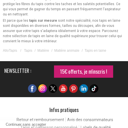
protège les fibres du tapis contre les taches et les saletés potentielles. Ce
qui vous permet de gagner du temps en passant fréquemment l'aspirateur
ou en nettoyant.
Et parce que les
tapis sur mesure
sont notre spécialité, nos tapis en laine
sont disponibles en diverses formes, tailles ou découpes, afin de vous
assurer que votre tapis s'adaptera idéalement à votre espace. Parcourez
notre sélection de tapis en laine de qualité supérieure pour trouver celui qui
convient le mieux à votre intérieur.
AlloTapis
/
Tapis
/
Matière
/
Matière animale
/
Tapis en laine
NEWSLETTER :
15€ offerts, je m'inscris !
Infos pratiques
Retour et remboursement
Avis des consommateurs
Continuer sans accepter
Tapis et paillasson personnalisé
Labels de qualité