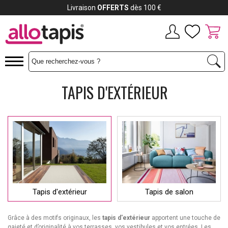
Payez jusqu'à
12x
TAPIS D'EXTÉRIEUR
Tapis d'extérieur
Tapis de salon
Grâce à des motifs originaux, les
tapis d'extérieur
apportent une touche de
gaieté et d’originalité à vos terrasses, vos vestibules et vos entrées. Les