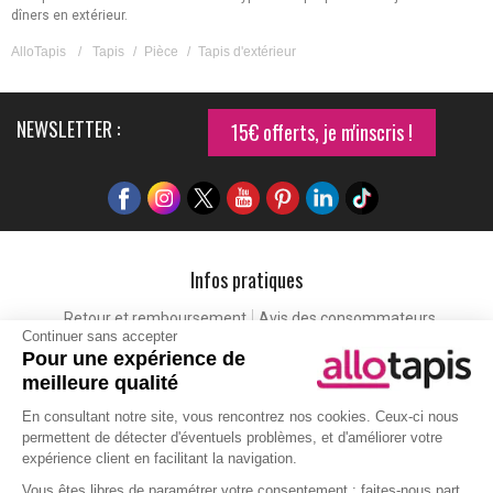
dîners en extérieur.
AlloTapis
/
Tapis
/
Pièce
/
Tapis d'extérieur
NEWSLETTER :
15€ offerts, je m'inscris !
Infos pratiques
Retour et remboursement
Avis des consommateurs
Continuer sans accepter
Tapis et paillasson personnalisé
Labels de qualité
Pour une expérience de
Eco-participation
Codes promo
Vos avantages
meilleure qualité
Cartes cadeaux
Lexique
En consultant notre site, vous rencontrez nos cookies. Ceux-ci nous
permettent de détecter d'éventuels problèmes, et d'améliorer votre
expérience client en facilitant la navigation.
Aide
Vous êtes libres de paramétrer votre consentement : faites-nous part