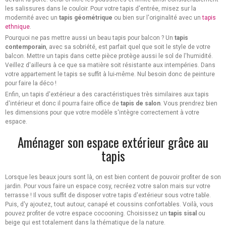
les salissures dans le couloir. Pour votre tapis d'entrée, misez sur la
modernité avec un
tapis géométrique
ou bien sur l'originalité avec un
tapis
ethnique
.
Pourquoi ne pas mettre aussi un beau tapis pour balcon ? Un
tapis
contemporain
, avec sa sobriété, est parfait quel que soit le style de votre
balcon. Mettre un tapis dans cette pièce protège aussi le sol de l'humidité.
Veillez d'ailleurs à ce que sa matière soit résistante aux intempéries. Dans
votre appartement le tapis se suffit à lui-même. Nul besoin donc de peinture
pour faire la déco !
Enfin, un tapis d'extérieur a des caractéristiques très similaires aux tapis
d'intérieur et donc il pourra faire office de
tapis de salon
. Vous prendrez bien
les dimensions pour que votre modèle s'intègre correctement à votre
espace.
Aménager son espace extérieur grâce au
tapis
Lorsque les beaux jours sont là, on est bien content de pouvoir profiter de son
jardin. Pour vous faire un espace cosy, recréez votre salon mais sur votre
terrasse ! Il vous suffit de disposer votre tapis d'extérieur sous votre table.
Puis, d'y ajoutez, tout autour, canapé et coussins confortables. Voilà, vous
pouvez profiter de votre espace cocooning. Choisissez un
tapis sisal
ou
beige qui est totalement dans la thématique de la nature.