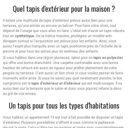
Quel tapis d'extérieur pour la maison ?
Il existe une multitude de tapis d'extérieur prévus aussi bien pour une
terrasse, qu'une entrée ou encore un balcon. Pour faire votre choix, tout
dépend de l'usage que vous allez en faire. L'idéal est d'avoir un tapis robuste
tout en
synthétique
. De la même manière, privilégiez un modèle anti-
dérapant surtout si l'acquisition est prévue pour les enfants. Ainsi, vous
aurez l'esprit plus tranquille avec un tapis positionné près de l'échelle de la
piscine et pour tous les autres jeux en extérieur des enfants.
Si vous habitez dans une région pluvieuse, optez pour un
tapis en polyester
qui offre une bonne étanchéité. Une carpette confortable avec une bonne
hauteur de velours est aussi de rigueur pour profiter pleinement de votre
pergola ou terrasse. C'est aussi un bon choix si vous voulez passer de bons
moments entre amis. Si vous ne savez pas quel revêtement prendre, le bon
compromis est le
tapis d'extérieur et d'intérieur
qui est multi-usages. Il va
aussi bien sur la terrasse que le salon et donc vous pourrez refaire la déco
au gré de vos envies.
Un tapis pour tous les types d'habitations
Vous habitez un appartement ? Il est tout à fait possible de disposer un tapis
d'extérieur. Plusieurs possibilités s'offrent à vous comme le paillasson
devant la porte. Celui-ci filtre les poussières et limite ainsi considérablement