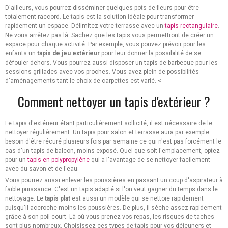
D'ailleurs, vous pourrez disséminer quelques pots de fleurs pour être
totalement raccord. Le tapis est la solution idéale pour transformer
rapidement un espace. Délimitez votre terrasse avec un
tapis rectangulaire
.
Ne vous arrêtez pas là. Sachez que les tapis vous permettront de créer un
espace pour chaque activité. Par exemple, vous pouvez prévoir pour les
enfants un
tapis de jeu extérieur
pour leur donner la possibilité de se
défouler dehors. Vous pourrez aussi disposer un tapis de barbecue pour les
sessions grillades avec vos proches. Vous avez plein de possibilités
d'aménagements tant le choix de carpettes est varié. <
Comment nettoyer un tapis d'extérieur ?
Le tapis d'extérieur étant particulièrement sollicité, il est nécessaire de le
nettoyer régulièrement. Un tapis pour salon et terrasse aura par exemple
besoin d'être récuré plusieurs fois par semaine ce qui n'est pas forcément le
cas d'un tapis de balcon, moins exposé. Quel que soit l'emplacement, optez
pour un
tapis en polypropylène
qui a l'avantage de se nettoyer facilement
avec du savon et de l'eau.
Vous pourrez aussi enlever les poussières en passant un coup d'aspirateur à
faible puissance. C'est un tapis adapté si l'on veut gagner du temps dans le
nettoyage. Le
tapis plat
est aussi un modèle qui se nettoie rapidement
puisqu'il accroche moins les poussières. De plus, il sèche assez rapidement
grâce à son poil court. Là où vous prenez vos repas, les risques de taches
sont plus nombreux. Choisissez ces types de tapis pour vos déjeuners et