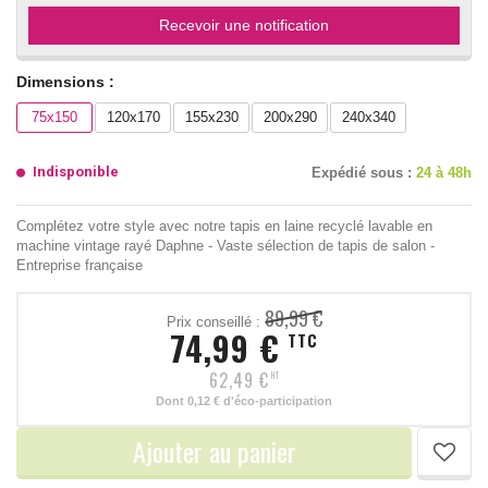
Recevoir une notification
Dimensions :
75x150
120x170
155x230
200x290
240x340
Indisponible
Expédié sous :
24 à 48h
Complétez votre style avec notre tapis en laine recyclé lavable en
machine vintage rayé Daphne - Vaste sélection de tapis de salon -
Entreprise française
89,99 €
Prix conseillé :
74,99 €
TTC
62,49 €
HT
Dont
0,12 €
d'éco-participation
Ajouter au panier