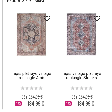
PRODUITS SIMILAIRES
Tapis plat rayé vintage
Tapis vintage plat rayé
rectangle Amir
rectangle Streaks
Dès
154,99 €
Dès
154,99 €
134,99 €
134,99 €
-13%
-13%