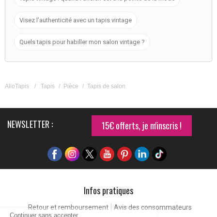
Visez l’authenticité avec un tapis vintage
Quels tapis pour habiller mon salon vintage ?
AlloTapis
/
Tapis
/
Pièce
/
Tapis de salon
NEWSLETTER :
15€ offerts, je m'inscris !
Infos pratiques
Retour et remboursement
Avis des consommateurs
Continuer sans accepter