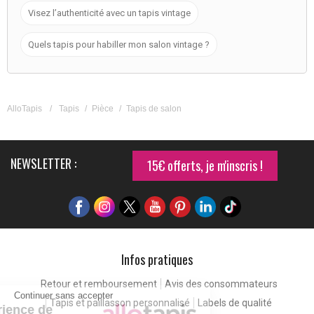
Visez l’authenticité avec un tapis vintage
Quels tapis pour habiller mon salon vintage ?
AlloTapis
/
Tapis
/
Pièce
/
Tapis de salon
NEWSLETTER :
15€ offerts, je m'inscris !
Infos pratiques
Retour et remboursement
Avis des consommateurs
Continuer sans accepter
Tapis et paillasson personnalisé
Labels de qualité
Pour une expérience de