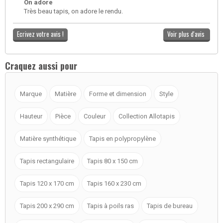
On adore
Très beau tapis, on adore le rendu.
Ecrivez votre avis !
Voir plus d'avis
Craquez aussi pour
Marque
Matière
Forme et dimension
Style
Hauteur
Pièce
Couleur
Collection Allotapis
Matière synthétique
Tapis en polypropylène
Tapis rectangulaire
Tapis 80 x 150 cm
Tapis 120 x 170 cm
Tapis 160 x 230 cm
Tapis 200 x 290 cm
Tapis à poils ras
Tapis de bureau