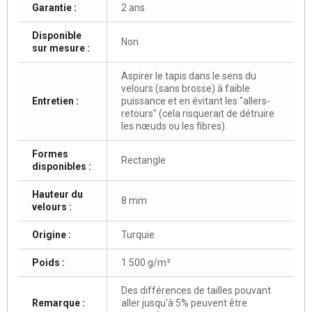
Garantie :
2 ans
Disponible
Non
sur mesure :
Aspirer le tapis dans le sens du
velours (sans brosse) à faible
Entretien :
puissance et en évitant les "allers-
retours" (cela risquerait de détruire
les nœuds ou les fibres).
Formes
Rectangle
disponibles :
Hauteur du
8 mm
velours :
Origine :
Turquie
Poids :
1.500 g/m²
Des différences de tailles pouvant
Remarque :
aller jusqu'à 5% peuvent être