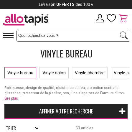
Payez jusqu'à
12x
VINYLE BUREAU
Vinyle bureau
Vinyle salon
Vinyle chambre
Vinyle sal
Robustesse, design de qualité, résistance au feu, protection contre les
glissades, protecteur de la planète, non, il ne s'agit pas de l'armure d'Iron-
man, mais bien des revêtements présents dans cette catégorie. Vous
Lire plus
avez envie de rendre jaloux vos voisins ou de donner un look plus
professionnel à votre
bureau
? Ne cherchez plus loin, vous êtes au bon
AFFINER VOTRE RECHERCHE
endroit. Élégance, simplicité, chic et glamour, ces sols sont conçus pour
vous permettre de créer diverses ambiances et de rendre votre décoration
unique. Au bureau, à la maison ou partout ailleurs, découvrez des
TRIER
63 articles.
revêtements uniques conçus pour s'adapter à tous les types d'intérieur.