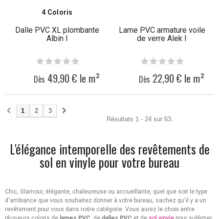
4 Coloris
Dalle PVC XL plombante
Lame PVC armature voile
Albin I
de verre Alek I
49,90 € le m²
22,90 € le m²
Dès
Dès
1
2
3
Résultats 1 - 24 sur 63.
L'élégance intemporelle des revêtements de
sol en vinyle pour votre bureau
Chic, Glamour, élégante, chaleureuse ou accueillante, quel que soit le type
d'ambiance que vous souhaitez donner à votre bureau, sachez qu'il y a un
revêtement pour vous dans notre catégorie. Vous aurez le choix entre
plusieurs coloris de
lames PVC
, de
dalles PVC
et de
sol vinyle
pour sublimer