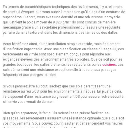
En termes de caractéristiques techniques des revêtements, il y a tellement
de points à évoquer, que vous aurez l'impression qu'il s'agit d'un costume de
super-héros. D'abord, vous avez une densité et une robustesse incroyable
qui justifient le poids moyen de 9 820 g/m². Ils sont conçus de manière
mécanique grâce à un savoir-faire professionnel qui assure une régularité
parfaire dans la texture et dans les dimensions des lames ou des dalles.
Vous bénéficiez ainsi, d'une installation simple et rapide, mais également
d'une finition impeccable. Avec une classification en classe d'usage 33, ces
revêtements en vinyle sont spécialement conçus pour répondre aux
exigences élevées des environnements très sollicités. Que ce soit pour les
grandes boutiques, les salles d'attente, les restaurants ou les
cuisines
, ces
sols démontrent une résistance exceptionnelle à l'usure, aux passages
fréquents et aux charges lourdes.
Si vous pensiez être au bout, sachez que ces sols garantissent une
résistance au feu L-CS, pour les environnements à risques. En plus de cela,
ils disposent d'une résistance au glissement DS pour assurer votre sécurité,
si l'envie vous venait de danser.
Bien qu'en apparence, le fait qu'ils soient lisses puisse faciliter les
glissades, les revêtements assurent une résistance optimale quels que soit
vos mouvements. Vous pouvez courir, sauter et danser pendant vos heures