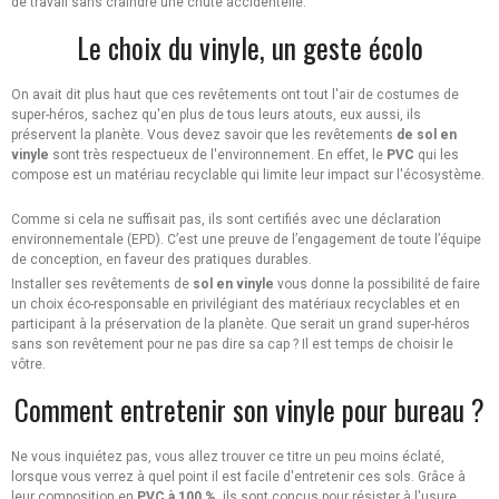
de travail sans craindre une chute accidentelle.
Le choix du vinyle, un geste écolo
On avait dit plus haut que ces revêtements ont tout l'air de costumes de
super-héros, sachez qu'en plus de tous leurs atouts, eux aussi, ils
préservent la planète. Vous devez savoir que les revêtements
de sol en
vinyle
sont très respectueux de l'environnement. En effet, le
PVC
qui les
compose est un matériau recyclable qui limite leur impact sur l'écosystème.
Comme si cela ne suffisait pas, ils sont certifiés avec une déclaration
environnementale (EPD). C’est une preuve de l’engagement de toute l’équipe
de conception, en faveur des pratiques durables.
Installer ses revêtements de
sol en vinyle
vous donne la possibilité de faire
un choix éco-responsable en privilégiant des matériaux recyclables et en
participant à la préservation de la planète. Que serait un grand super-héros
sans son revêtement pour ne pas dire sa cap ? Il est temps de choisir le
vôtre.
Comment entretenir son vinyle pour bureau ?
Ne vous inquiétez pas, vous allez trouver ce titre un peu moins éclaté,
lorsque vous verrez à quel point il est facile d'entretenir ces sols. Grâce à
leur composition en
PVC à 100 %
, ils sont conçus pour résister à l'usure