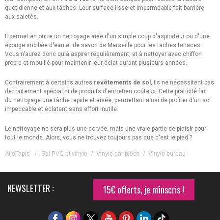
quotidienne et aux tâches. Leur surface lisse et imperméable fait barrière
aux saletés.
Il permet en outre un nettoyage aisé d'un simple coup d'aspirateur ou d'une
éponge imbibée d'eau et de savon de Marseille pour les taches tenaces.
Vous n'aurez donc qu'à aspirer régulièrement, et à nettoyer avec chiffon
propre et mouillé pour maintenir leur éclat durant plusieurs années.
Contrairement à certains autres
revêtements de sol
, ils ne nécessitent pas
de traitement spécial ni de produits d'entretien coûteux. Cette praticité fait
du nettoyage une tâche rapide et aisée, permettant ainsi de profiter d'un sol
impeccable et éclatant sans effort inutile.
Le nettoyage ne sera plus une corvée, mais une vraie partie de plaisir pour
tout le monde. Alors, vous ne trouvez toujours pas que c'est le pied ?
AlloTapis
/
Sol PVC et vinyle
/
Vinyle par pièce
/
Vinyle bureau
NEWSLETTER :
15€ offerts, je m'inscris !