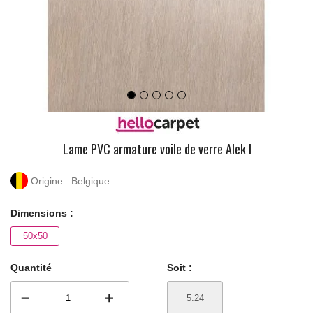
Lame PVC armature voile de verre Alek I
Origine : Belgique
Dimensions :
50x50
Quantité
Soit :
remove
add