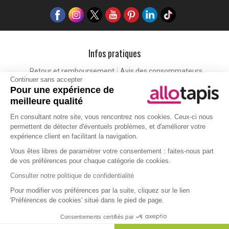
Infos pratiques
Retour et remboursement
Avis des consommateurs
Continuer sans accepter
Tapis et paillasson personnalisé
Labels de qualité
Pour une expérience de
Eco-participation
Codes promo
Vos avantages
meilleure qualité
Cartes cadeaux
Lexique
En consultant notre site, vous rencontrez nos cookies. Ceux-ci nous
permettent de détecter d'éventuels problèmes, et d'améliorer votre
expérience client en facilitant la navigation.
Aide
Vous êtes libres de paramétrer votre consentement : faites-nous part
de vos préférences pour chaque catégorie de cookies.
Qui sommes-nous ?
Nous contacter
Politique de protection de la vie privée
Gestion des cookies
Consulter notre politique de confidentialité
Moyens de paiements
Livraison
Foire aux questions
Pour modifier vos préférences par la suite, cliquez sur le lien
'Préférences de cookies' situé dans le pied de page.
Les couleurs de tapis
Comment bien choisir son tapis ?
Comment entretenir votre tapis ?
Partenaires
Consentements certifiés par