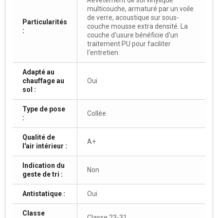
multicouche, armaturé par un voile
de verre, acoustique sur sous-
Particularités
couche mousse extra densité. La
:
couche d‘usure bénéficie d‘un
traitement PU pour faciliter
l‘entretien.
Adapté au
chauffage au
Oui
sol :
Type de pose
Collée
:
Qualité de
A+
l'air intérieur :
Indication du
Non
geste de tri :
Antistatique :
Oui
Classe
Classe 23-31