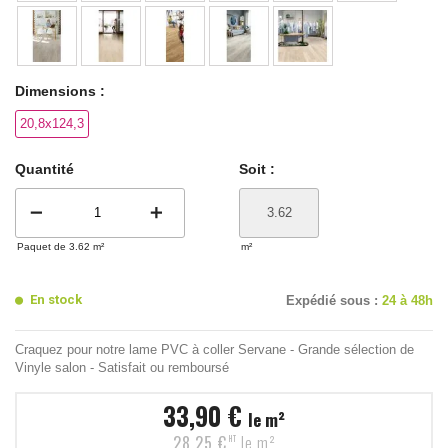
Dimensions :
20,8x124,3
Quantité
Soit :
remove
add
Paquet de 3.62 m²
m²
En stock
Expédié sous :
24 à 48h
Craquez pour notre lame PVC à coller Servane - Grande sélection de
Vinyle salon - Satisfait ou remboursé
33,90 €
le m²
28,25 €
le m²
HT