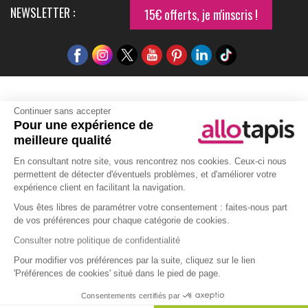
NEWSLETTER :
15€ offerts, je m'inscris !
Infos pratiques
Continuer sans accepter
Pour une expérience de
Retour et remboursement
Avis des consommateurs
meilleure qualité
Tapis et paillasson personnalisé
Labels de qualité
En consultant notre site, vous rencontrez nos cookies. Ceux-ci nous
Eco-participation
Codes promo
Vos avantages
permettent de détecter d'éventuels problèmes, et d'améliorer votre
Cartes cadeaux
Lexique
expérience client en facilitant la navigation.
Vous êtes libres de paramétrer votre consentement : faites-nous part
de vos préférences pour chaque catégorie de cookies.
Aide
Consulter notre politique de confidentialité
Qui sommes-nous ?
Nous contacter
Pour modifier vos préférences par la suite, cliquez sur le lien
Politique de protection de la vie privée
Gestion des cookies
'Préférences de cookies' situé dans le pied de page.
Moyens de paiements
Livraison
Foire aux questions
Consentements certifiés par