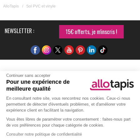
AlloTapis
/
Sol PVC et vinyle
NEWSLETTER :
15€ offerts, je m'inscris !
Infos pratiques
Continuer sans accepter
Pour une expérience de
Retour et remboursement
Avis des consommateurs
meilleure qualité
Tapis et paillasson personnalisé
Labels de qualité
En consultant notre site, vous rencontrez nos cookies. Ceux-ci nous
Eco-participation
Codes promo
Vos avantages
permettent de détecter d'éventuels problèmes, et d'améliorer votre
Cartes cadeaux
Lexique
expérience client en facilitant la navigation.
Vous êtes libres de paramétrer votre consentement : faites-nous part
de vos préférences pour chaque catégorie de cookies.
Aide
Consulter notre politique de confidentialité
Qui sommes-nous ?
Nous contacter