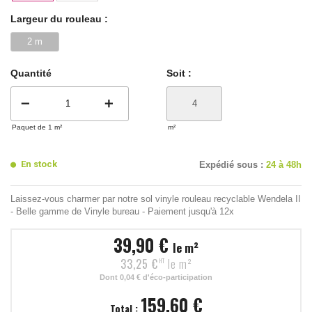
Largeur du rouleau :
2 m
Quantité
Soit :
remove
add
Paquet de 1 m²
m²
En stock
Expédié sous :
24 à 48h
Laissez-vous charmer par notre sol vinyle rouleau recyclable Wendela II
- Belle gamme de Vinyle bureau - Paiement jusqu'à 12x
39,90 €
le m²
33,25 €
le m²
HT
Dont
0,04 €
d'éco-participation
159,60 €
Total :