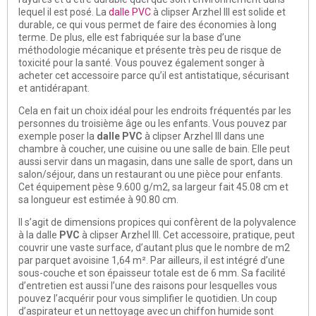
lequel il est posé. La
dalle PVC
à clipser Arzhel III est solide et
durable, ce qui vous permet de faire des économies à long
terme. De plus, elle est fabriquée sur la base d’une
méthodologie mécanique et présente
très peu de risque de
toxicité
pour la santé. Vous pouvez également songer à
acheter cet accessoire parce qu’il est antistatique, sécurisant
et antidérapant.
Cela en fait un choix idéal pour les endroits fréquentés par les
personnes du troisième âge ou les enfants. Vous pouvez par
exemple poser la
dalle PVC
à clipser Arzhel III
dans une
chambre à coucher, une cuisine ou une salle de bain. Elle peut
aussi servir dans un magasin, dans une salle de sport, dans un
salon/séjour, dans un restaurant ou une pièce pour enfants.
Cet équipement pèse
9.600 g/m2
, sa largeur fait 45.08 cm et
sa longueur est estimée à 90.80 cm.
Il s’agit de dimensions propices qui confèrent de
la polyvalence
à la dalle
PVC
à clipser Arzhel III. Cet accessoire, pratique, peut
couvrir une vaste surface, d’autant plus que le nombre de m2
par parquet avoisine 1,64 m². Par ailleurs, il est intégré d’une
sous-couche et son épaisseur totale est de 6 mm. Sa
facilité
d’entretien
est aussi l’une des raisons pour lesquelles vous
pouvez l’acquérir pour vous simplifier le quotidien. Un coup
d’aspirateur et un nettoyage avec un chiffon humide sont