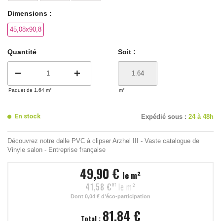
Dimensions :
45,08x90,8
Quantité
Soit :
remove
add
Paquet de 1.64 m²
m²
En stock
Expédié sous :
24 à 48h
Découvrez notre dalle PVC à clipser Arzhel III - Vaste catalogue de
Vinyle salon - Entreprise française
49,90 €
le m²
41,58 €
le m²
HT
Dont
0,04 €
d'éco-participation
81,84 €
Total :