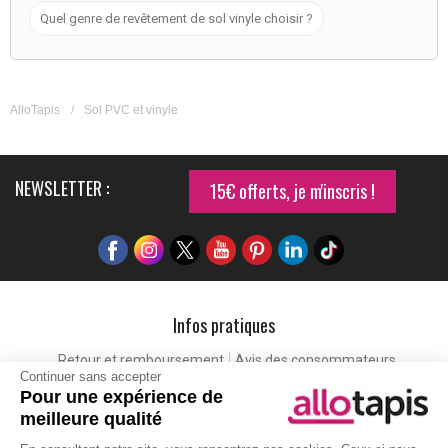
Quel genre de revêtement de sol vinyle choisir ?
AlloTapis
/
Sol PVC et vinyle
NEWSLETTER :
15€ offerts, je m'inscris !
Infos pratiques
Retour et remboursement
Avis des consommateurs
Continuer sans accepter
Tapis et paillasson personnalisé
Labels de qualité
Pour une expérience de
Eco-participation
Codes promo
Vos avantages
meilleure qualité
Cartes cadeaux
Lexique