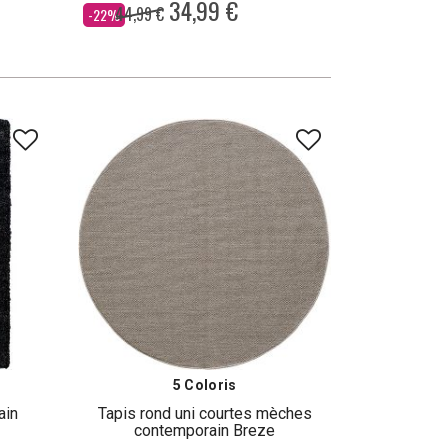
34,99 €
44,99 €
Dès
-22%
5 Coloris
ain
Tapis rond uni courtes mèches
contemporain Breze