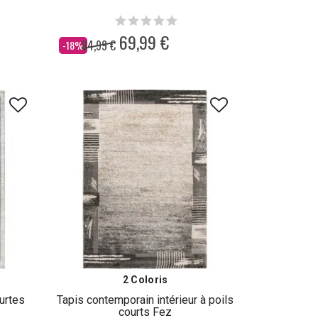
69,99 €
84,99 €
Dès
-18%
2 Coloris
urtes
Tapis contemporain intérieur à poils
courts Fez