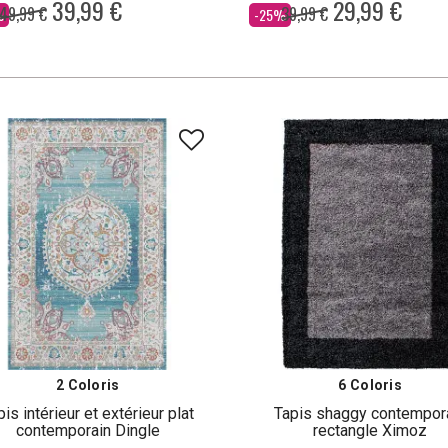
39,99 €
29,99 €
49,99 €
39,99 €
Dès
%
-25%
2 Coloris
6 Coloris
pis intérieur et extérieur plat
Tapis shaggy contempor
contemporain Dingle
rectangle Ximoz