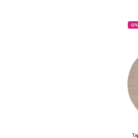
Dès
-16
Ta