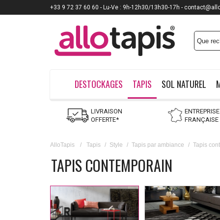
+33 9 72 37 60 60 - Lu-Ve : 9h-12h30/13h30-17h - contact@all
DESTOCKAGES
TAPIS
SOL NATUREL
LIVRAISON
ENTREPRISE
OFFERTE*
FRANÇAISE
AlloTapis
/
Tapis
/
Style
/
Tapis par ambiance
/
Tapis con
TAPIS CONTEMPORAIN