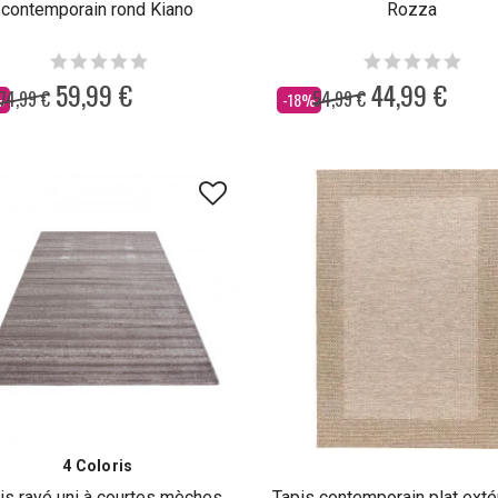
contemporain rond Kiano
Rozza
59,99 €
44,99 €
74,99 €
54,99 €
Dès
%
-18%
4 Coloris
is rayé uni à courtes mèches
Tapis contemporain plat extér