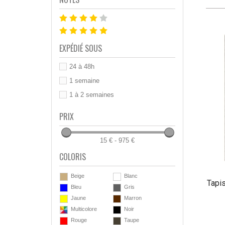
EXPÉDIÉ SOUS
24 à 48h
1 semaine
1 à 2 semaines
PRIX
15 € - 975 €
COLORIS
Beige
Blanc
Tapi
Bleu
Gris
Jaune
Marron
Multicolore
Noir
Rouge
Taupe