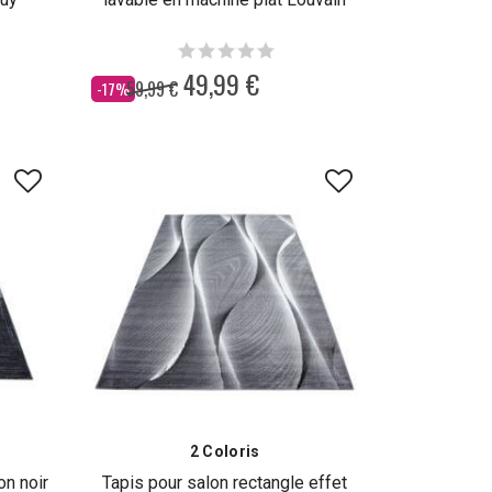
49,99 €
59,99 €
Dès
-17%
2 Coloris
on noir
Tapis pour salon rectangle effet