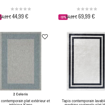
44,99 €
69,99 €
54,99 €
84,99 €
Dès
%
-18%
2 Coloris
 contemporain plat extérieur et
Tapis contemporain lavabl
intérieur Kiano
machine rectangle plat 