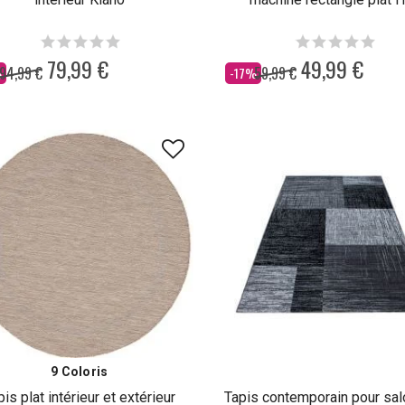
79,99 €
49,99 €
94,99 €
59,99 €
Dès
%
-17%
9 Coloris
pis plat intérieur et extérieur
Tapis contemporain pour sal