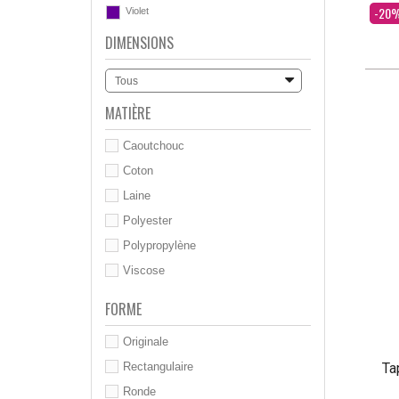
Dès
-20
Violet
DIMENSIONS
Tous
MATIÈRE
Caoutchouc
Coton
Laine
Polyester
Polypropylène
Viscose
FORME
Originale
Ta
Rectangulaire
Ronde