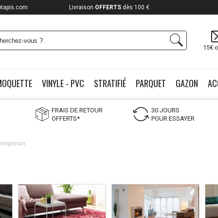
otapis.com
Payez jusqu'à
12x
15€ o
MOQUETTE
VINYLE - PVC
STRATIFIÉ
PARQUET
GAZON
AC
FRAIS DE RETOUR
30 JOURS
OFFERTS*
POUR ESSAYER
temporain