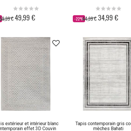
49,99 €
34,99 €
59,99 €
44,99 €
Dès
%
-22%
is extérieur et intérieur blanc
Tapis contemporain gris co
ntemporain effet 3D Couvin
mèches Bahati