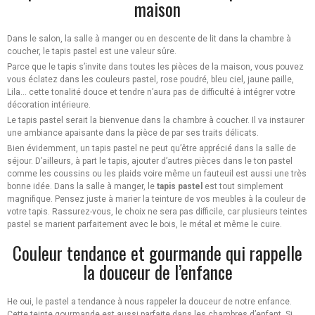
maison
Dans le salon, la salle à manger ou en descente de lit dans la chambre à
coucher, le tapis pastel est une valeur sûre.
Parce que le tapis s’invite dans toutes les pièces de la maison, vous pouvez
vous éclatez dans les couleurs pastel, rose poudré, bleu ciel, jaune paille,
Lila… cette tonalité douce et tendre n’aura pas de difficulté à intégrer votre
décoration intérieure.
Le tapis pastel serait la bienvenue dans la chambre à coucher. Il va instaurer
une ambiance apaisante dans la pièce de par ses traits délicats.
Bien évidemment, un tapis pastel ne peut qu’être apprécié dans la salle de
séjour. D’ailleurs, à part le tapis, ajouter d’autres pièces dans le ton pastel
comme les coussins ou les plaids voire même un fauteuil est aussi une très
bonne idée. Dans la salle à manger, le
tapis pastel
est tout simplement
magnifique. Pensez juste à marier la teinture de vos meubles à la couleur de
votre tapis. Rassurez-vous, le choix ne sera pas difficile, car plusieurs teintes
pastel se marient parfaitement avec le bois, le métal et même le cuire.
Couleur tendance et gourmande qui rappelle
la douceur de l’enfance
He oui, le pastel a tendance à nous rappeler la douceur de notre enfance.
Cette teinte gourmande est aussi parfaite dans les chambres d’enfant. Si