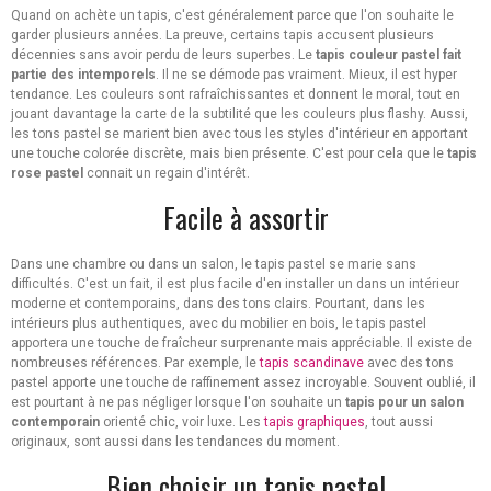
Quand on achète un tapis, c'est généralement parce que l'on souhaite le
garder plusieurs années. La preuve, certains tapis accusent plusieurs
décennies sans avoir perdu de leurs superbes. Le
tapis couleur pastel fait
partie des intemporels
. Il ne se démode pas vraiment. Mieux, il est hyper
tendance. Les couleurs sont rafraîchissantes et donnent le moral, tout en
jouant davantage la carte de la subtilité que les couleurs plus flashy. Aussi,
les tons pastel se marient bien avec tous les styles d'intérieur en apportant
une touche colorée discrète, mais bien présente. C'est pour cela que le
tapis
rose pastel
connait un regain d'intérêt.
Facile à assortir
Dans une chambre ou dans un salon, le tapis pastel se marie sans
difficultés. C'est un fait, il est plus facile d'en installer un dans un intérieur
moderne et contemporains, dans des tons clairs. Pourtant, dans les
intérieurs plus authentiques, avec du mobilier en bois, le tapis pastel
apportera une touche de fraîcheur surprenante mais appréciable. Il existe de
nombreuses références. Par exemple, le
tapis scandinave
avec des tons
pastel apporte une touche de raffinement assez incroyable. Souvent oublié, il
est pourtant à ne pas négliger lorsque l'on souhaite un
tapis pour un salon
contemporain
orienté chic, voir luxe. Les
tapis graphiques
, tout aussi
originaux, sont aussi dans les tendances du moment.
Bien choisir un tapis pastel