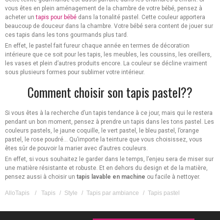
vous êtes en plein aménagement de la chambre de votre bébé, pensez à
acheter un
tapis pour bébé
dans la tonalité pastel. Cette couleur apportera
beaucoup de douceur dans la chambre. Votre bébé sera content de jouer sur
ces tapis dans les tons gourmands plus tard.
En effet, le pastel fait fureur chaque année en termes de décoration
intérieure que ce soit pour les tapis, les meubles, les coussins, les oreillers,
les vases et plein d’autres produits encore. La couleur se décline vraiment
sous plusieurs formes pour sublimer votre intérieur.
Comment choisir son tapis pastel??
Si vous êtes à la recherche d’un tapis tendance à ce jour, mais qui le restera
pendant un bon moment, pensez à prendre un tapis dans les tons pastel. Les
couleurs pastels, le jaune coquille, le vert pastel, le bleu pastel, l’orange
pastel, le rose poudré… Qu’importe la teinture que vous choisissez, vous
êtes sûr de pouvoir la marier avec d’autres couleurs.
En effet, si vous souhaitez le garder dans le temps, l’enjeu sera de miser sur
une matière résistante et robuste. Et en dehors du design et de la matière,
pensez aussi à choisir un
tapis lavable en machine
ou facile à nettoyer.
AlloTapis
/
Tapis
/
Style
/
Tapis par ambiance
/
Tapis pastel