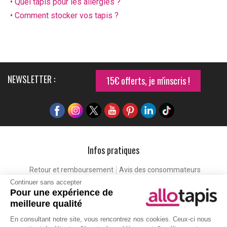
• Quel tapis pour les allergies ?
• Comment stocker vos tapis ?
NEWSLETTER :
15€ offerts, je m'inscris !
Infos pratiques
Retour et remboursement
Avis des consommateurs
Continuer sans accepter
Tapis et paillasson personnalisé
Labels de qualité
Pour une expérience de
Eco-participation
Codes promo
Vos avantages
meilleure qualité
Cartes cadeaux
Lexique
En consultant notre site, vous rencontrez nos cookies. Ceux-ci nous