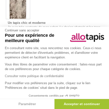
Un tapis chic et moderne
Je suis très contente de mon achat. Le design abstrait et les tons
Continuer sans accepter
taupes rendent le tapis très élégant. Il donne un côté moderne et
Pour une expérience de
chaleureux à ma pièce. Il est aussi très facile à entretenir. Rien à
meilleure qualité
redire, je recommande sans hésiter.
En consultant notre site, vous rencontrez nos cookies. Ceux-ci nous
Claire Patriçia
28/02/2025
permettent de détecter d'éventuels problèmes, et d'améliorer votre
expérience client en facilitant la navigation.
Tapis abstrait moderne intérieur Brio
Vous êtes libres de paramétrer votre consentement : faites-nous part
de vos préférences pour chaque catégorie de cookies.
Consulter notre politique de confidentialité
Pour modifier vos préférences par la suite, cliquez sur le lien
'Préférences de cookies' situé dans le pied de page.
Je recommande !
Ce tapis moderne a vraiment apporté un côté chic à mon intérieur.
Consentements certifiés par
Très facile à entretenir, et il est super confortable. Il n’a pas bougé
depuis que je l’ai installé.
Paramétrer
Accepter et continuer