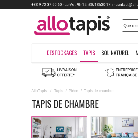
+33 9 72 37 60 60 - Lu-Ve : 9h-12h30/13h30-17h - contact@all
DESTOCKAGES
TAPIS
SOL NATUREL
LIVRAISON
ENTREPRISE
OFFERTE*
FRANÇAISE
AlloTapis
/
Tapis
/
Pièce
/
Tapis de chambre
TAPIS DE CHAMBRE