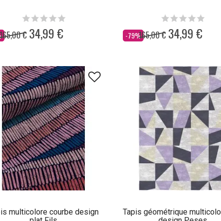
34,99 €
34,99 €
165,00 €
165,00 €
Dès
%
-79%
is multicolore courbe design
Tapis géométrique multicolo
plat Fils
design Peses