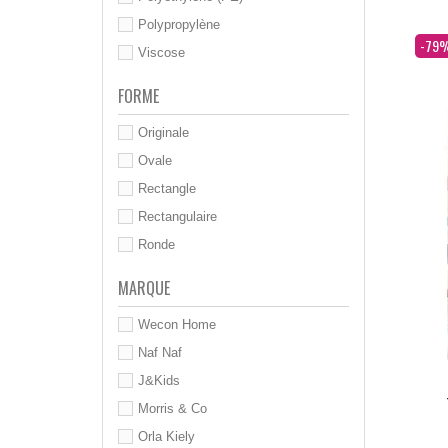
Polypropylène
Dès
-79
Viscose
FORME
Originale
Ovale
Rectangle
Rectangulaire
Ronde
MARQUE
Wecon Home
Naf Naf
J&Kids
Morris & Co
Orla Kiely