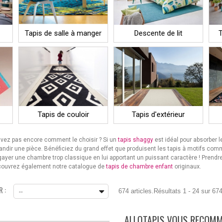
Tapis de salle à manger
Descente de lit
T
Tapis de couloir
Tapis d'extérieur
avez pas encore comment le choisir ? Si un
tapis shaggy
est idéal pour absorber 
andir une pièce. Bénéficiez du grand effet que produisent les tapis à motifs com
 égayer une chambre trop classique en lui apportant un puissant caractère ! Prend
Découvrez également notre catalogue de
tapis de chambre enfant
originaux.
 :
674 articles.
Résultats 1 - 24 sur 674
--
ALLOTAPIS VOUS RECOM