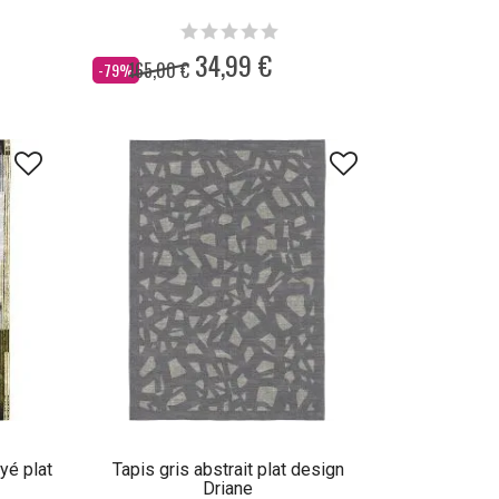
34,99 €
165,00 €
Dès
-79%
yé plat
Tapis gris abstrait plat design
Driane