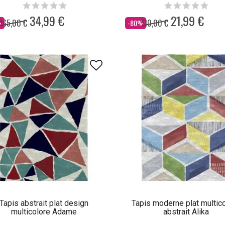
34,99 €
21,99 €
165,00 €
110,00 €
Dès
%
-80%
Tapis abstrait plat design
Tapis moderne plat multic
multicolore Adame
abstrait Alika