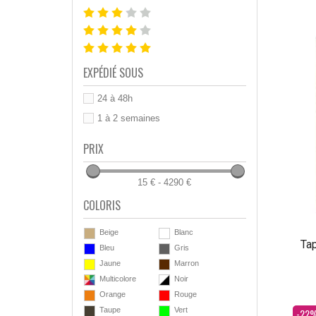
EXPÉDIÉ SOUS
24 à 48h
1 à 2 semaines
PRIX
15 € - 4290 €
COLORIS
Beige
Blanc
Tap
Bleu
Gris
Jaune
Marron
Multicolore
Noir
Orange
Rouge
Dès
Taupe
Vert
-22