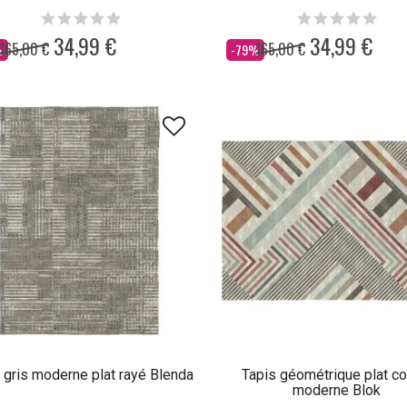
34,99 €
34,99 €
165,00 €
165,00 €
Dès
%
-79%
 gris moderne plat rayé Blenda
Tapis géométrique plat co
moderne Blok