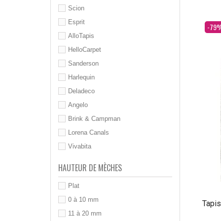
Scion
Esprit
Dès
-79
AlloTapis
HelloCarpet
Sanderson
Harlequin
Deladeco
Angelo
Brink & Campman
Lorena Canals
Vivabita
HAUTEUR DE MÈCHES
Plat
0 à 10 mm
Tapis
11 à 20 mm