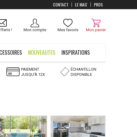
CONTACT
LE MAG'
PROS
Livraison
OFFERTS
dès 100 €
fferts !
Mon compte
Mes favoris
Mon panier
CESSOIRES
NOUVEAUTES
INSPIRATIONS
PAIEMENT
ÉCHANTILLON
JUSQU'À 12X
DISPONIBLE