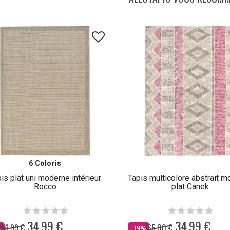
6 Coloris
is plat uni moderne intérieur
Tapis multicolore abstrait 
Rocco
plat Canek
34,99 €
34,99 €
44,99 €
165,00 €
Dès
%
-79%