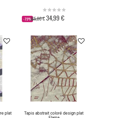
34,99 €
165,00 €
Dès
-79%
re plat
Tapis abstrait coloré design plat
Flama