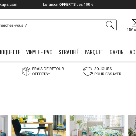
otapis.com
Payez jusqu'à
12x
15€ o
MOQUETTE
VINYLE - PVC
STRATIFIÉ
PARQUET
GAZON
AC
FRAIS DE RETOUR
30 JOURS
OFFERTS*
POUR ESSAYER