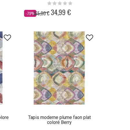
34,99 €
165,00 €
Dès
-79%
olore
Tapis moderne plume faon plat
coloré Berry