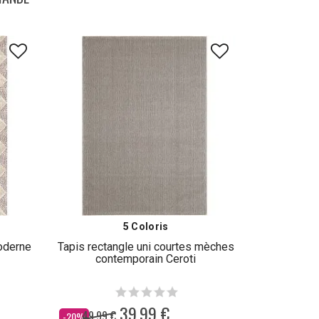
5 Coloris
moderne
Tapis rectangle uni courtes mèches
contemporain Ceroti
39,99 €
49,99 €
Dès
-20%