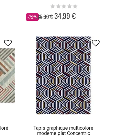
34,99 €
165,00 €
Dès
-79%
loré
Tapis graphique multicolore
moderne plat Concentric