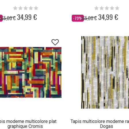
34,99 €
34,99 €
165,00 €
165,00 €
Dès
%
-79%
pis moderne multicolore plat
Tapis multicolore moderne ra
graphique Cromis
Dogas