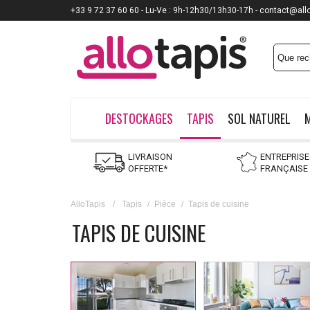
+33 9 72 37 60 60 - Lu-Ve : 9h-12h30/13h30-17h - contact@all
DESTOCKAGES
TAPIS
SOL NATUREL
LIVRAISON
ENTREPRISE
OFFERTE*
FRANÇAISE
AlloTapis
/
Tapis
/
Pièce
/
Tapis de cuisine
TAPIS DE CUISINE