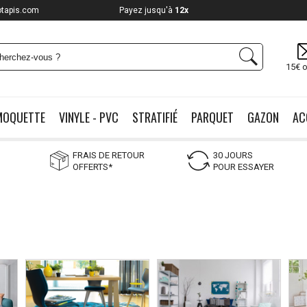
otapis.com
Payez jusqu'à
12x
15€ o
MOQUETTE
VINYLE - PVC
STRATIFIÉ
PARQUET
GAZON
AC
FRAIS DE RETOUR
30 JOURS
OFFERTS*
POUR ESSAYER