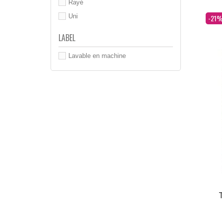
Rayé
Dès
Uni
-21
LABEL
Lavable en machine