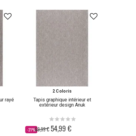
2 Coloris
eur rayé
Tapis graphique intérieur et
extérieur design Anuk
54,99 €
69,99 €
Dès
-21%