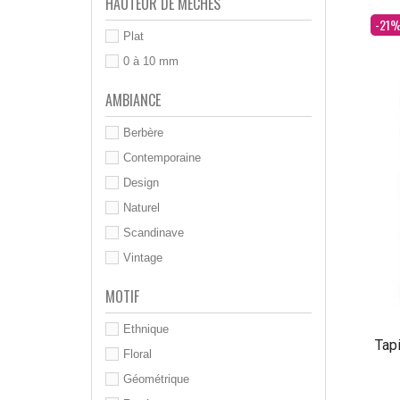
HAUTEUR DE MÈCHES
Dès
-21
Plat
0 à 10 mm
AMBIANCE
Berbère
Contemporaine
Design
Naturel
Scandinave
Vintage
MOTIF
Ethnique
Tapi
Floral
Géométrique