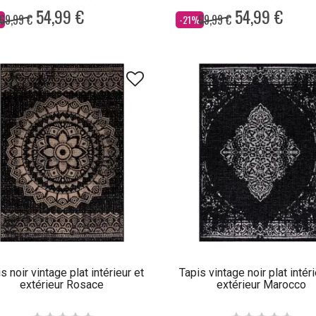
54,99 €
54,99 €
69,99 €
69,99 €
Dès
%
-21%
s noir vintage plat intérieur et
Tapis vintage noir plat intéri
extérieur Rosace
extérieur Marocco