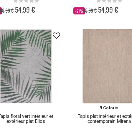
54,99 €
54,99 €
69,99 €
69,99 €
Dès
%
-21%
9 Coloris
Tapis floral vert intérieur et
Tapis plat intérieur et exté
extérieur plat Elios
contemporain Mirena