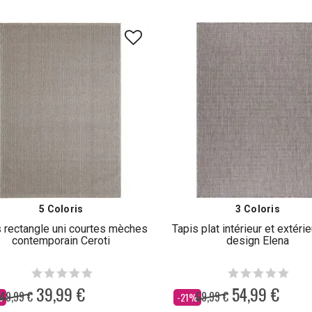
5 Coloris
3 Coloris
s rectangle uni courtes mèches
Tapis plat intérieur et extéri
contemporain Ceroti
design Elena
39,99 €
54,99 €
49,99 €
69,99 €
Dès
%
-21%