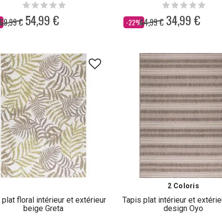
54,99 €
34,99 €
69,99 €
44,99 €
Dès
%
-22%
2 Coloris
plat floral intérieur et extérieur
Tapis plat intérieur et extéri
beige Greta
design Oyo