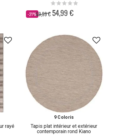
54,99 €
69,99 €
Dès
-21%
9 Coloris
eur rayé
Tapis plat intérieur et extérieur
contemporain rond Kiano