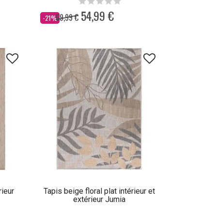
54,99 €
69,99 €
Dès
-21%
rieur
Tapis beige floral plat intérieur et
extérieur Jumia