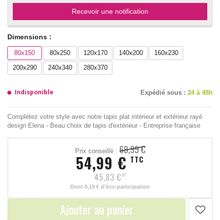
Recevoir une notification
Dimensions :
80x150
80x250
120x170
140x200
160x230
200x290
240x340
280x370
Indisponible
Expédié sous :
24 à 48h
Complétez votre style avec notre tapis plat intérieur et extérieur rayé
design Elena - Beau choix de tapis d'extérieur - Entreprise française
69,99 €
Prix conseillé :
54,99 €
TTC
45,83 €
HT
Dont
0,19 €
d'éco-participation
Ajouter au panier