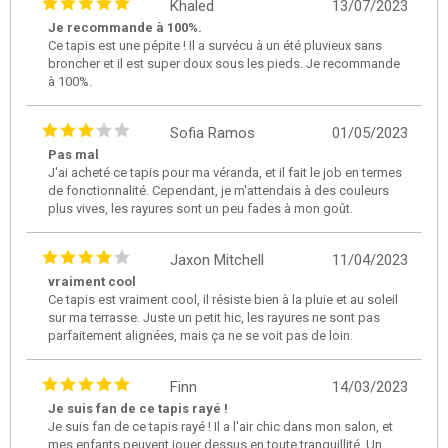
Khaled
13/07/2023
Je recommande à 100%.
Ce tapis est une pépite ! Il a survécu à un été pluvieux sans
broncher et il est super doux sous les pieds. Je recommande
à 100%.
Sofia Ramos
01/05/2023
Pas mal
J'ai acheté ce tapis pour ma véranda, et il fait le job en termes
de fonctionnalité. Cependant, je m'attendais à des couleurs
plus vives, les rayures sont un peu fades à mon goût.
Jaxon Mitchell
11/04/2023
vraiment cool
Ce tapis est vraiment cool, il résiste bien à la pluie et au soleil
sur ma terrasse. Juste un petit hic, les rayures ne sont pas
parfaitement alignées, mais ça ne se voit pas de loin.
Finn
14/03/2023
Je suis fan de ce tapis rayé !
Je suis fan de ce tapis rayé ! Il a l'air chic dans mon salon, et
mes enfants peuvent jouer dessus en toute tranquillité. Un