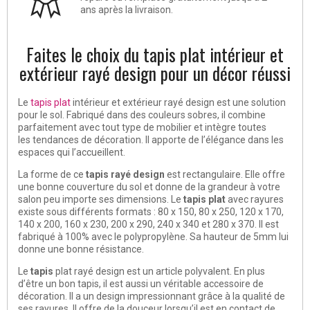
ans après la livraison.
Faites le choix du tapis plat intérieur et
extérieur rayé design pour un décor réussi
Le
tapis plat
intérieur et extérieur rayé design est une solution
pour le sol. Fabriqué dans des couleurs sobres, il combine
parfaitement avec tout type de mobilier et intègre toutes
les
tendances de décoration
. Il apporte de l’élégance dans les
espaces qui l’accueillent.
La forme de ce
tapis rayé design
est rectangulaire. Elle offre
une bonne couverture du sol et donne de la grandeur à votre
salon peu importe ses dimensions. Le
tapis plat
avec rayures
existe sous différents formats : 80 x 150, 80 x 250, 120 x 170,
140 x 200, 160 x 230, 200 x 290, 240 x 340 et 280 x 370. Il est
fabriqué à 100% avec le polypropylène. Sa hauteur de 5mm lui
donne une bonne résistance.
Le
tapis
plat rayé design est un article polyvalent. En plus
d’être un bon tapis, il est aussi un véritable accessoire de
décoration. Il a un design impressionnant grâce à la qualité de
ses rayures. Il offre de la douceur lorsqu’il est en contact de