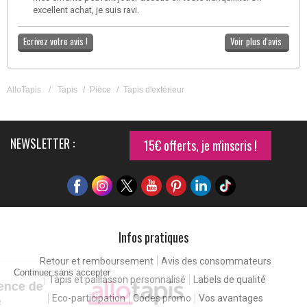
excellent achat, je suis ravi.
Ecrivez votre avis !
Voir plus d'avis
AlloTapis
/
Tapis
/
Pièce
/
Tapis d'extérieur
NEWSLETTER :
15€ offerts, je m'inscris !
Infos pratiques
Retour et remboursement
Avis des consommateurs
Continuer sans accepter
Tapis et paillasson personnalisé
Labels de qualité
Pour une expérience de
Eco-participation
Codes promo
Vos avantages
meilleure qualité