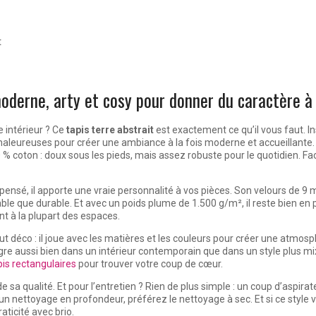
t
oderne, arty et cosy pour donner du caractère à
 intérieur ? Ce
tapis terre abstrait
est exactement ce qu’il vous faut. In
aleureuses pour créer une ambiance à la fois moderne et accueillante. Fa
% coton : doux sous les pieds, mais assez robuste pour le quotidien. Faci
pensé, il apporte une vraie personnalité à vos pièces. Son velours de 9 
le que durable. Et avec un poids plume de 1.500 g/m², il reste bien en p
t à la plupart des espaces.
ut déco : il joue avec les matières et les couleurs pour créer une atmosph
ègre aussi bien dans un intérieur contemporain que dans un style plus mi
pis rectangulaires
pour trouver votre coup de cœur.
 sa qualité. Et pour l’entretien ? Rien de plus simple : un coup d’aspirate
un nettoyage en profondeur, préférez le nettoyage à sec. Et si ce style vo
aticité avec brio.