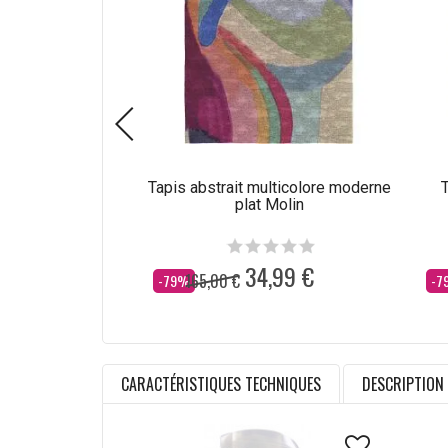
Tapis abstrait multicolore moderne
T
plat Molin
34,99 €
165,00 €
Dès
Dè
-79%
-7
CARACTÉRISTIQUES TECHNIQUES
DESCRIPTION