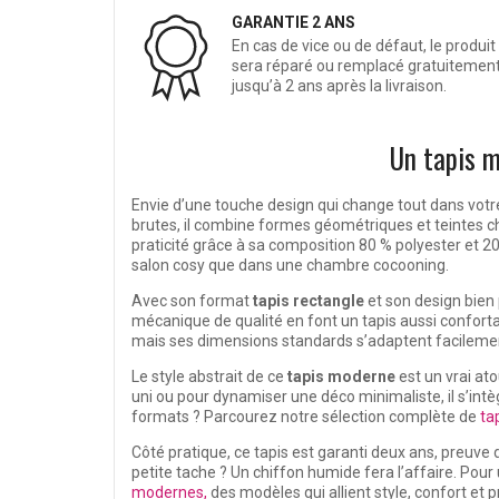
GARANTIE 2 ANS
En cas de vice ou de défaut, le produit
sera réparé ou remplacé gratuitemen
jusqu’à 2 ans après la livraison.
Un tapis m
Envie d’une touche design qui change tout dans votre
brutes, il combine formes géométriques et teintes ch
praticité grâce à sa composition 80 % polyester et 20 
salon cosy que dans une chambre cocooning.
Avec son format
tapis rectangle
et son design bien 
mécanique de qualité en font un tapis aussi confortab
mais ses dimensions standards s’adaptent facilemen
Le style abstrait de ce
tapis moderne
est un vrai ato
uni ou pour dynamiser une déco minimaliste, il s’int
formats ? Parcourez notre sélection complète de
ta
Côté pratique, ce tapis est garanti deux ans, preuve de
petite tache ? Un chiffon humide fera l’affaire. Pour 
modernes,
des modèles qui allient style, confort et pr