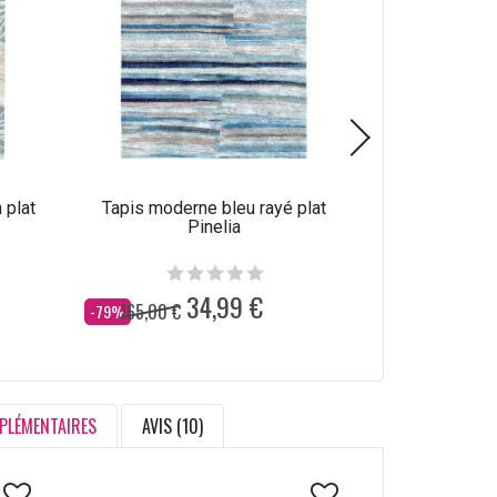
 plat
Tapis moderne bleu rayé plat
Tapis abstrait
Pinelia
34,99 €
165,00 €
165,00 €
Dès
Dès
-79%
-79%
PLÉMENTAIRES
AVIS (10)