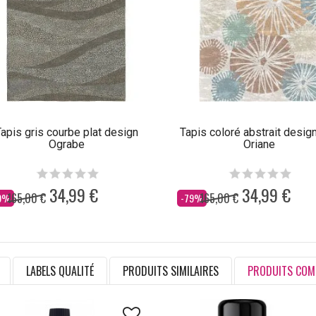
apis gris courbe plat design
Tapis coloré abstrait design
Ograbe
Oriane
34,99 €
34,99 €
165,00 €
165,00 €
s
Dès
9%
-79%
LABELS QUALITÉ
PRODUITS SIMILAIRES
PRODUITS COM