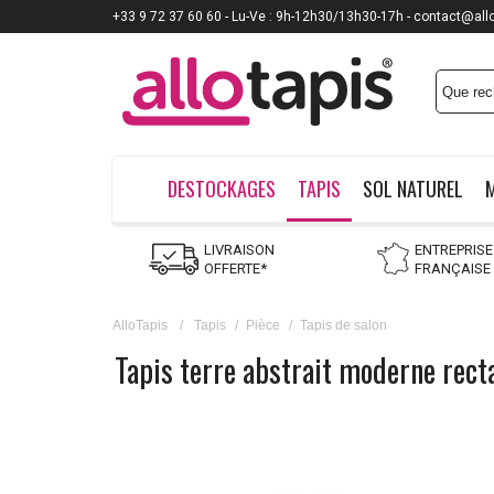
+33 9 72 37 60 60 - Lu-Ve : 9h-12h30/13h30-17h - contact@all
DESTOCKAGES
TAPIS
SOL NATUREL
LIVRAISON
ENTREPRISE
OFFERTE*
FRANÇAISE
AlloTapis
/
Tapis
/
Pièce
/
Tapis de salon
Tapis terre abstrait moderne rect