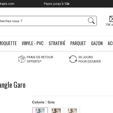
otapis.com
Payez jusqu'à
12x
15€ o
MOQUETTE
VINYLE - PVC
STRATIFIÉ
PARQUET
GAZON
AC
FRAIS DE RETOUR
30 JOURS
OFFERTS*
POUR ESSAYER
angle Garo
Coloris :
Gris