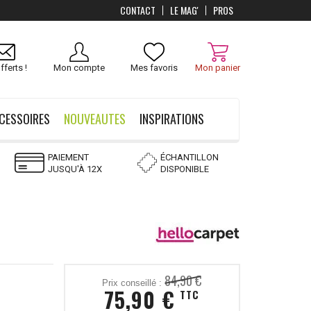
CONTACT
LE MAG'
PROS
Livraison
OFFERTS
dès 100 €
fferts !
Mon compte
Mes favoris
Mon panier
CESSOIRES
NOUVEAUTES
INSPIRATIONS
PAIEMENT
ÉCHANTILLON
JUSQU'À 12X
DISPONIBLE
84,90 €
Prix conseillé :
75,90 €
TTC