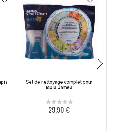
apis
Set de nettoyage complet pour
Produit de net
tapis James
laine C
29,90 €
1