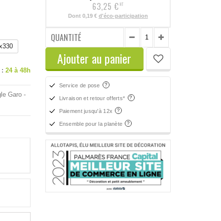
63,25 €
HT
Dont
0,19 €
d'éco-participation
QUANTITÉ
x330
Ajouter au panier
 :
24 à 48h
Service de pose
le Garo -
Livraison et retour offerts*
Paiement jusqu'à 12x
Ensemble pour la planète