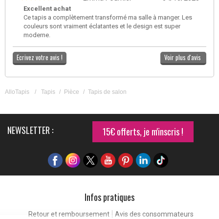
Excellent achat
Ce tapis a complètement transformé ma salle à manger. Les
couleurs sont vraiment éclatantes et le design est super
moderne.
Ecrivez votre avis !
Voir plus d'avis
AlloTapis
/
Tapis
/
Pièce
/
Tapis de salon
NEWSLETTER :
15€ offerts, je m'inscris !
Infos pratiques
Retour et remboursement
Avis des consommateurs