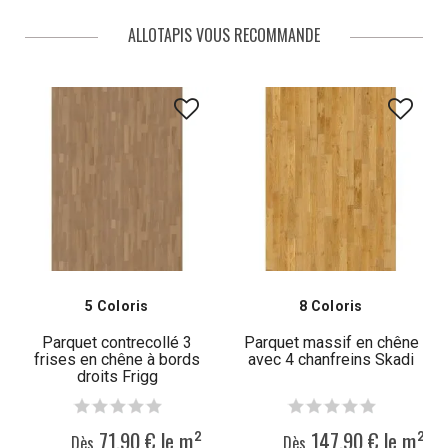
qu'il faut retenir sur l'utilisation du parquet dans la salle de bains, afin
d’explorer ses multiples facettes.
ALLOTAPIS VOUS RECOMMANDE
5 Coloris
8 Coloris
Parquet contrecollé 3
Parquet massif en chêne
frises en chêne à bords
avec 4 chanfreins Skadi
droits Frigg
71,90 € le m²
147,90 € le m²
Dès
Dès