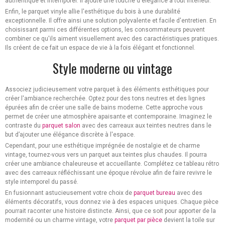
authentique et intemporel. Il ajoute une touche d'élégance à tout intérieur.
Enfin, le parquet vinyle allie l'esthétique du bois à une durabilité
exceptionnelle. Il offre ainsi une solution polyvalente et facile d'entretien. En
choisissant parmi ces différentes options, les consommateurs peuvent
combiner ce qu'ils aiment visuellement avec des caractéristiques pratiques.
Ils créent de ce fait un espace de vie à la fois élégant et fonctionnel.
Style moderne ou vintage
Associez judicieusement votre parquet à des éléments esthétiques pour
créer l'ambiance recherchée. Optez pour des tons neutres et des lignes
épurées afin de créer une salle de bains moderne. Cette approche vous
permet de créer une atmosphère apaisante et contemporaine. Imaginez le
contraste du
parquet salon
avec des carreaux aux teintes neutres dans le
but d’ajouter une élégance discrète à l'espace.
Cependant, pour une esthétique imprégnée de nostalgie et de charme
vintage, tournez-vous vers un parquet aux teintes plus chaudes. Il pourra
créer une ambiance chaleureuse et accueillante. Complétez ce tableau rétro
avec des carreaux réfléchissant une époque révolue afin de faire revivre le
style intemporel du passé.
En fusionnant astucieusement votre choix de
parquet bureau
avec des
éléments décoratifs, vous donnez vie à des espaces uniques. Chaque pièce
pourrait raconter une histoire distincte. Ainsi, que ce soit pour apporter de la
modernité ou un charme vintage, votre
parquet par pièce
devient la toile sur