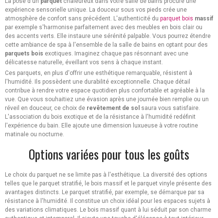
La pose d'un
parquet
chaleureux dans votre salle de bains procure une
expérience sensorielle unique. La douceur sous vos pieds crée une
atmosphère de confort sans précédent. L'authenticité du
parquet bois
massif
par exemple s'harmonise parfaitement avec des meubles en bois clair ou
des accents verts. Elle instaure une sérénité palpable. Vous pourrez étendre
cette ambiance de spa à l'ensemble de la salle de bains en optant pour des
parquets
bois
exotiques. Imaginez chaque pas résonnant avec une
délicatesse naturelle, éveillant vos sens à chaque instant.
Ces parquets, en plus d'offrir une esthétique remarquable, résistent à
l'humidité. Ils possèdent une durabilité exceptionnelle. Chaque détail
contribue à rendre votre espace quotidien plus confortable et agréable à la
vue. Que vous souhaitiez une évasion après une journée bien remplie ou un
réveil en douceur, ce choix de
revêtement
de
sol
saura vous satisfaire.
L'association du bois exotique et de la résistance à l'humidité redéfinit
l'expérience du bain. Elle ajoute une dimension luxueuse à votre routine
matinale ou nocturne.
Options variées pour tous les goûts
Le choix du parquet ne se limite pas à l'esthétique. La diversité des options
telles que le parquet stratifié, le bois massif et le parquet vinyle présente des
avantages distincts. Le parquet stratifié, par exemple, se démarque par sa
résistance à l'humidité. Il constitue un choix idéal pour les espaces sujets à
des variations climatiques. Le bois massif quant à lui séduit par son charme