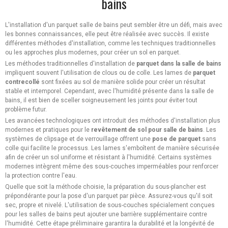
bains
L'installation d'un parquet salle de bains peut sembler être un défi, mais avec
les bonnes connaissances, elle peut être réalisée avec succès. Il existe
différentes méthodes d'installation, comme les techniques traditionnelles
ou les approches plus modernes, pour créer un sol en parquet.
Les méthodes traditionnelles d'installation de
parquet
dans
la
salle
de
bains
impliquent souvent l'utilisation de clous ou de colle. Les lames de
parquet
contrecollé
sont fixées au sol de manière solide pour créer un résultat
stable et intemporel. Cependant, avec l'humidité présente dans la salle de
bains, il est bien de sceller soigneusement les joints pour éviter tout
problème futur.
Les avancées technologiques ont introduit des méthodes d'installation plus
modernes et pratiques pour le
revêtement
de
sol
pour
salle
de
bains
. Les
systèmes de clipsage et de verrouillage offrent une
pose
de
parquet
sans
colle qui facilite le processus. Les lames s'emboîtent de manière sécurisée
afin de créer un sol uniforme et résistant à l'humidité. Certains systèmes
modernes intègrent même des sous-couches imperméables pour renforcer
la protection contre l'eau.
Quelle que soit la méthode choisie, la préparation du sous-plancher est
prépondérante pour la pose d'un parquet par pièce. Assurez-vous qu'il soit
sec, propre et nivelé. L'utilisation de sous-couches spécialement conçues
pour les salles de bains peut ajouter une barrière supplémentaire contre
l'humidité. Cette étape préliminaire garantira la durabilité et la longévité de