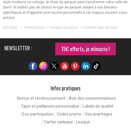
style moderne ou vintage, le choix du parquet peut transformer votre salle de
bains. N'oubliez pas de choisir le type de parquet adapté à vos besoins
spécifiques et d'apporter une touche personnelle à cet espace souvent sous-
estimé.
AlloTapis
/
Parquet bois
/
Parquet par pièce
/
Parquet salle de bain
NEWSLETTER :
15€ offerts, je m'inscris !
Infos pratiques
Retour et remboursement
Avis des consommateurs
Continuer sans accepter
Tapis et paillasson personnalisé
Labels de qualité
nce de
Eco-participation
Codes promo
Vos avantages
Cartes cadeaux
Lexique
 vous rencontrez nos cookies. Ceux-ci nous
ventuels problèmes, et d'améliorer votre